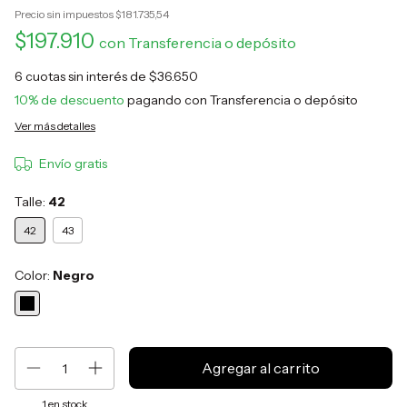
Precio sin impuestos
$181.735,54
$197.910
con
Transferencia o depósito
6
cuotas sin interés de
$36.650
10% de descuento
pagando con Transferencia o depósito
Ver más detalles
Envío gratis
Talle:
42
42
43
Color:
Negro
1
en stock