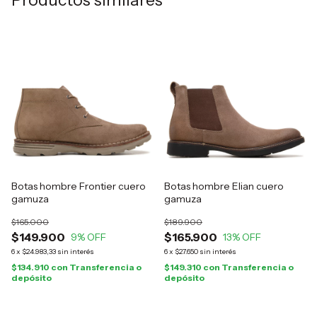
Productos similares
Botas hombre Frontier cuero
Botas hombre Elian cuero
gamuza
gamuza
$165.000
$189.900
$149.900
$165.900
9
% OFF
13
% OFF
6
x
$24.983,33
sin interés
6
x
$27.650
sin interés
$134.910
con
Transferencia o
$149.310
con
Transferencia o
depósito
depósito