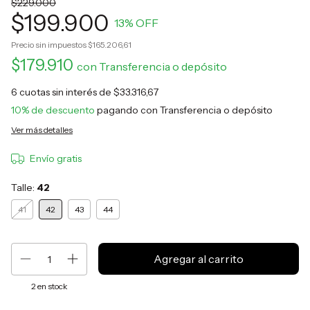
$229.000
$199.900
13
% OFF
Precio sin impuestos
$165.206,61
$179.910
con
Transferencia o depósito
6
cuotas sin interés de
$33.316,67
10% de descuento
pagando con Transferencia o depósito
Ver más detalles
Envío gratis
Talle:
42
41
42
43
44
2
en stock