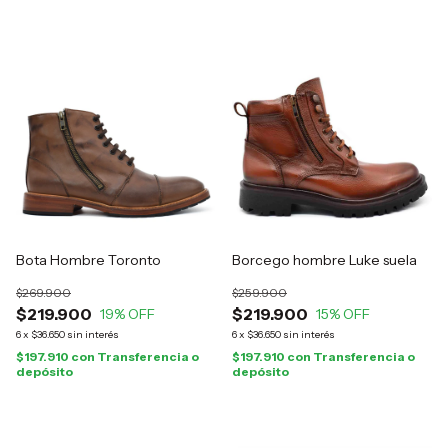
Bota Hombre Toronto
Borcego hombre Luke suela
$269.900
$259.900
$219.900
$219.900
19
% OFF
15
% OFF
6
x
$36.650
sin interés
6
x
$36.650
sin interés
$197.910
con
Transferencia o
$197.910
con
Transferencia o
depósito
depósito