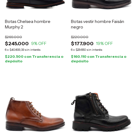
Botas Chelsea hombre
Botas vestir hombre Faisán
Murphy 2
negro
$269.000
$220.000
$245.000
$177.900
9
% OFF
19
% OFF
6
x
$40.833,33
sin interés
6
x
$29.650
sin interés
$220.500
con
Transferencia o
$160.110
con
Transferencia o
depósito
depósito