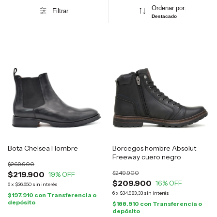
Ordenar por:
Filtrar
Destacado
Bota Chelsea Hombre
Borcegos hombre Absolut
Freeway cuero negro
$269.900
$249.900
$219.900
19
% OFF
$209.900
16
% OFF
6
x
$36.650
sin interés
6
x
$34.983,33
sin interés
$197.910
con
Transferencia o
depósito
$188.910
con
Transferencia o
depósito