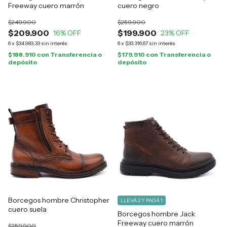
Freeway cuero marrón
cuero negro
$249.900
$259.900
$209.900
$199.900
16
% OFF
23
% OFF
6
x
$34.983,33
sin interés
6
x
$33.316,67
sin interés
$188.910
con
Transferencia o
$179.910
con
Transferencia o
depósito
depósito
Borcegos hombre Christopher
LLEVÁ 2 Y PAGÁ 1
cuero suela
Borcegos hombre Jack
Freeway cuero marrón
$259.900