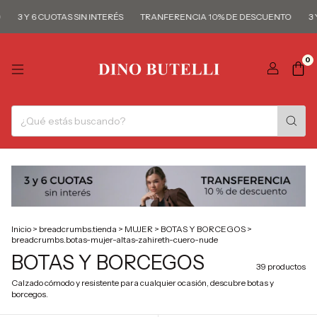
3 Y 6 CUOTAS SIN INTERÉS
TRANFERENCIA 10% DE DESCUENTO
3 Y 6 
0
Inicio
>
breadcrumbs.tienda
>
MUJER
>
BOTAS Y BORCEGOS
>
breadcrumbs.botas-mujer-altas-zahireth-cuero-nude
BOTAS Y BORCEGOS
39 productos
Calzado cómodo y resistente para cualquier ocasión, descubre botas y
borcegos.