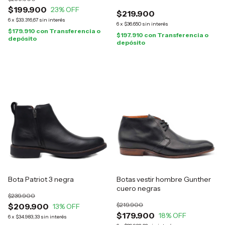
$199.900
23
% OFF
$219.900
6
x
$33.316,67
sin interés
6
x
$36.650
sin interés
$179.910
con
Transferencia o
$197.910
con
Transferencia o
depósito
depósito
Bota Patriot 3 negra
Botas vestir hombre Gunther
cuero negras
$239.900
$219.900
$209.900
13
% OFF
$179.900
18
% OFF
6
x
$34.983,33
sin interés