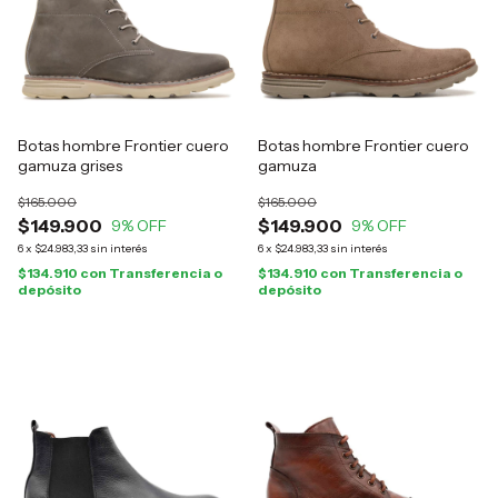
Botas hombre Frontier cuero
Botas hombre Frontier cuero
gamuza grises
gamuza
$165.000
$165.000
$149.900
$149.900
9
% OFF
9
% OFF
6
x
$24.983,33
sin interés
6
x
$24.983,33
sin interés
$134.910
con
Transferencia o
$134.910
con
Transferencia o
depósito
depósito