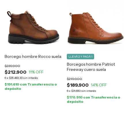
Borcego hombre Rocco suela
LLEVÁ 2 Y PAGÁ 1
Borcegos hombre Patriot
$239.900
Freeway cuero suela
$212.900
11
% OFF
6
x
$35.483,33
sin interés
$219.900
$191.610
con
Transferencia o
$189.900
14
% OFF
depósito
6
x
$31.650
sin interés
$170.910
con
Transferencia o
depósito