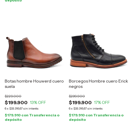
depósito
Botas hombre Houwerd cuero
Borcegos Hombre cuero Erick
suela
negros
$229.000
$239.900
$199.900
$199.900
13
% OFF
17
% OFF
6
x
$33.316,67
sin interés
6
x
$33.316,67
sin interés
$179.910
con
Transferencia o
$179.910
con
Transferencia o
depósito
depósito