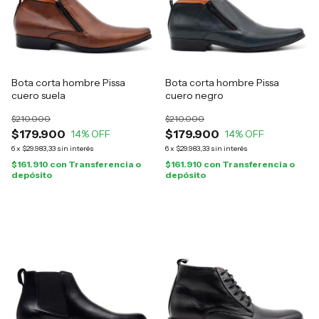
Bota corta hombre Pissa
Bota corta hombre Pissa
cuero suela
cuero negro
$210.000
$210.000
$179.900
$179.900
14
% OFF
14
% OFF
6
x
$29.983,33
sin interés
6
x
$29.983,33
sin interés
$161.910
con
Transferencia o
$161.910
con
Transferencia o
depósito
depósito