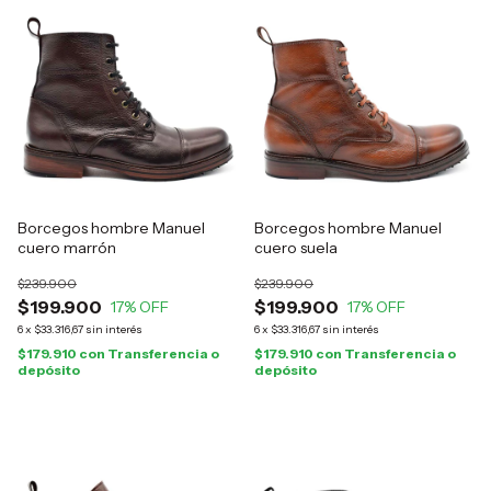
Borcegos hombre Manuel
Borcegos hombre Manuel
cuero marrón
cuero suela
$239.900
$239.900
$199.900
$199.900
17
% OFF
17
% OFF
6
x
$33.316,67
sin interés
6
x
$33.316,67
sin interés
$179.910
con
Transferencia o
$179.910
con
Transferencia o
depósito
depósito