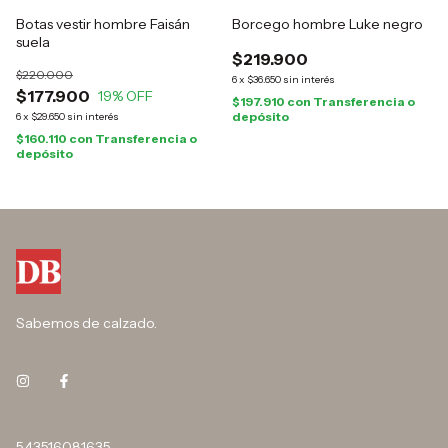
Botas vestir hombre Faisán
Borcego hombre Luke negro
suela
$219.900
$220.000
6
x
$36.650
sin interés
$177.900
19
% OFF
$197.910
con
Transferencia o
depósito
6
x
$29.650
sin interés
$160.110
con
Transferencia o
depósito
Sabemos de calzado.
543516081635