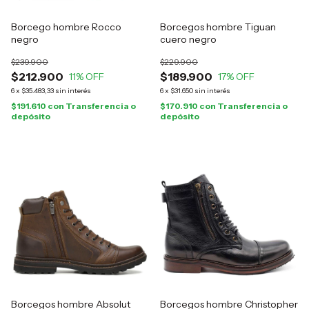
Borcego hombre Rocco
Borcegos hombre Tiguan
negro
cuero negro
$239.900
$229.900
$212.900
$189.900
11
% OFF
17
% OFF
6
x
$35.483,33
sin interés
6
x
$31.650
sin interés
$191.610
con
Transferencia o
$170.910
con
Transferencia o
depósito
depósito
Borcegos hombre Absolut
Borcegos hombre Christopher