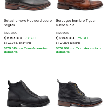
Botas hombre Houwerd cuero
Borcegos hombre Tiguan
negras
cuero suela
$229.000
$229.900
$199.900
$189.900
13
% OFF
17
% OFF
6
x
$33.316,67
sin interés
6
x
$31.650
sin interés
$179.910
con
Transferencia o
$170.910
con
Transferencia o
depósito
depósito