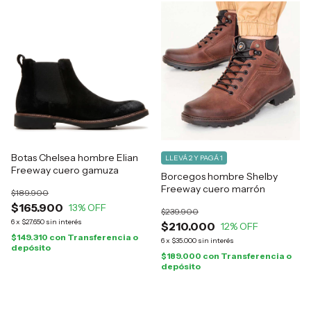
Botas Chelsea hombre Elian
LLEVÁ 2 Y PAGÁ 1
Freeway cuero gamuza
Borcegos hombre Shelby
Freeway cuero marrón
$189.900
$165.900
13
% OFF
$239.900
6
x
$27.650
sin interés
$210.000
12
% OFF
$149.310
con
Transferencia o
6
x
$35.000
sin interés
depósito
$189.000
con
Transferencia o
depósito