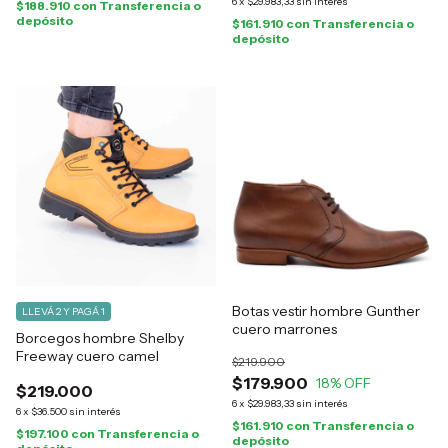
6
x
$29.983,33
sin interés
$188.910
con
Transferencia o
depósito
$161.910
con
Transferencia o
depósito
Botas vestir hombre Gunther
LLEVÁ 2 Y PAGÁ 1
cuero marrones
Borcegos hombre Shelby
Freeway cuero camel
$219.900
$179.900
18
% OFF
$219.000
6
x
$29.983,33
sin interés
6
x
$36.500
sin interés
$161.910
con
Transferencia o
$197.100
con
Transferencia o
depósito