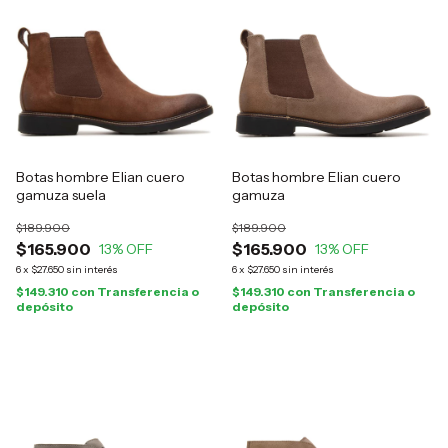
Botas hombre Elian cuero
Botas hombre Elian cuero
gamuza suela
gamuza
$189.900
$189.900
$165.900
$165.900
13
% OFF
13
% OFF
6
x
$27.650
sin interés
6
x
$27.650
sin interés
$149.310
con
Transferencia o
$149.310
con
Transferencia o
depósito
depósito