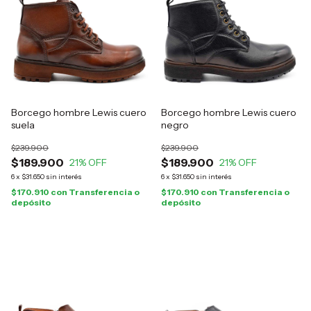
Borcego hombre Lewis cuero
Borcego hombre Lewis cuero
suela
negro
$239.900
$239.900
$189.900
$189.900
21
% OFF
21
% OFF
6
x
$31.650
sin interés
6
x
$31.650
sin interés
$170.910
con
Transferencia o
$170.910
con
Transferencia o
depósito
depósito