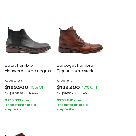
Botas hombre
Borcegos hombre
Houwerd cuero negras
Tiguan cuero suela
$229.000
$229.900
$199.900
$189.900
13
% OFF
17
% OFF
6
x
$33.316,67
sin interés
6
x
$31.650
sin interés
$179.910
con
$170.910
con
Transferencia o
Transferencia o
depósito
depósito