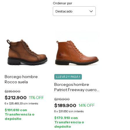
Ordenar por
Borcego hombre
LLEVÁ 2 Y PAGÁ 1
Rocco suela
Borcegos hombre
Patriot Freeway cuero
$239.900
suela
$212.900
11
% OFF
$219.900
6
x
$35.483,33
sin interés
$189.900
14
% OFF
$191.610
con
6
x
$31.650
sin interés
Transferencia o
$170.910
con
depósito
Transferencia o
depósito