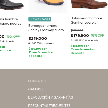
Botas vestir hombre
stir hombre
LLEVÁ 2 Y PAGÁ 1
Gunther cuero
 cuero negras
Borcegos hombre
marrones
Shelby Freeway cuero
$219.900
camel
$179.900
18
% OFF
00
18
% OFF
$219.000
6
x
$29.983,33
sin interés
33
sin interés
6
x
$36.500
sin interés
$161.910
con
con
$197.100
con
Transferencia o
encia o
Transferencia o
depósito
depósito
CONTACTO
CAMBIOS
DEVOLUCIÓN Y GARANTÍAS
PREGUNTAS FRECUENTES