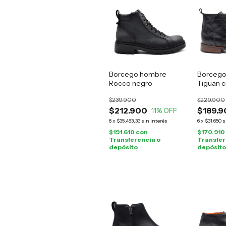
Borcego hombre
Borcego
Rocco negro
Tiguan 
$239.900
$229.900
$212.900
$189.9
11
% OFF
6
x
$35.483,33
sin interés
6
x
$31.650
s
$191.610
con
$170.910
Transferencia o
Transfer
depósito
depósito