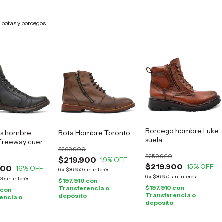
 botas y borcegos.
Borcego hombre Luke
s hombre
Bota Hombre Toronto
suela
 Freeway cuero
$269.900
$259.900
$219.900
19
% OFF
$219.900
15
% OFF
900
16
% OFF
6
x
$36.650
sin interés
6
x
$36.650
sin interés
33
sin interés
$197.910
con
$197.910
con
Transferencia o
con
Transferencia o
depósito
encia o
depósito