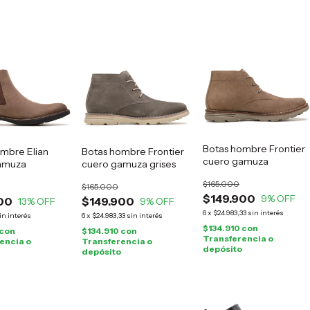
Botas hombre Frontier
mbre Elian
Botas hombre Frontier
cuero gamuza
amuza
cuero gamuza grises
$165.000
$165.000
$149.900
9
% OFF
00
$149.900
13
% OFF
9
% OFF
6
x
$24.983,33
sin interés
in interés
6
x
$24.983,33
sin interés
$134.910
con
con
$134.910
con
Transferencia o
encia o
Transferencia o
depósito
depósito