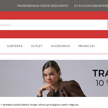
TRANFERENCIA 10% DE DESCUENTO
3 Y 6 CUOTAS SIN INTERÉS
CARTERAS
OUTLET
ACCESORIOS
PROMO 2X1
S
>
breadcrumbs.botas-mujer-alma-gravagna-cuero-negras