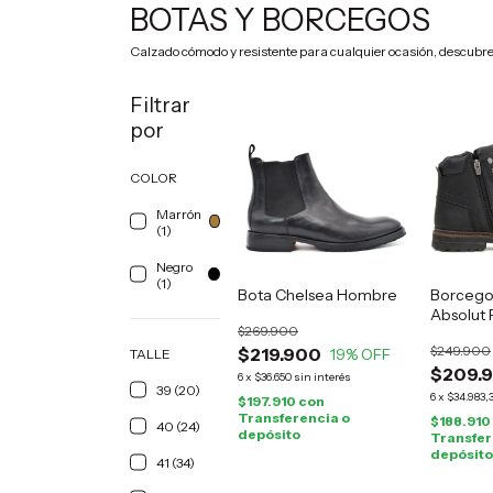
BOTAS Y BORCEGOS
Calzado cómodo y resistente para cualquier ocasión, descubre
Filtrar
por
COLOR
Marrón
(1)
Negro
(1)
Bota Chelsea Hombre
Borcego
Absolut
$269.900
negro
$249.900
$219.900
19
% OFF
TALLE
$209.
6
x
$36.650
sin interés
39 (20)
6
x
$34.983,
$197.910
con
Transferencia o
$188.910
40 (24)
depósito
Transfer
depósito
41 (34)