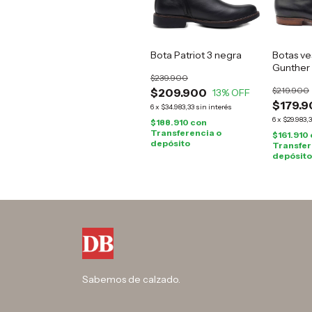
Bota Patriot 3 negra
Botas ve
Gunther
$239.900
$219.900
$209.900
13
% OFF
$179.9
6
x
$34.983,33
sin interés
6
x
$29.983,
$188.910
con
Transferencia o
$161.910
depósito
Transfer
depósito
Sabemos de calzado.