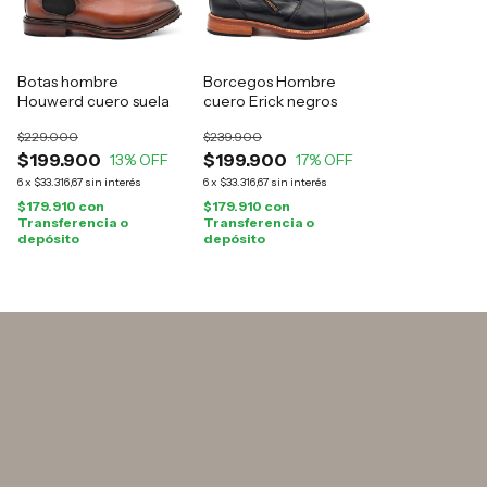
Botas hombre
Borcegos Hombre
Houwerd cuero suela
cuero Erick negros
$229.000
$239.900
$199.900
$199.900
13
% OFF
17
% OFF
6
x
$33.316,67
sin interés
6
x
$33.316,67
sin interés
$179.910
con
$179.910
con
Transferencia o
Transferencia o
depósito
depósito