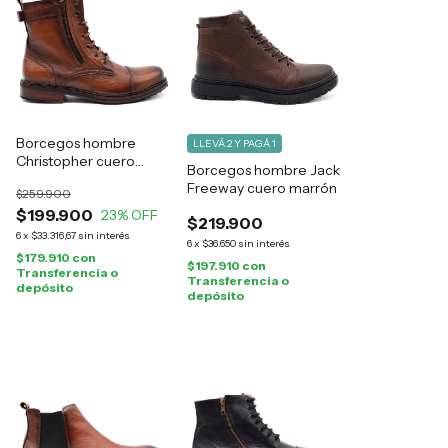
Borcegos hombre
LLEVÁ 2 Y PAGÁ 1
Christopher cuero
Borcegos hombre Jack
suela
Freeway cuero marrón
$259.900
$199.900
23
% OFF
$219.900
6
x
$33.316,67
sin interés
6
x
$36.650
sin interés
$179.910
con
$197.910
con
Transferencia o
Transferencia o
depósito
depósito