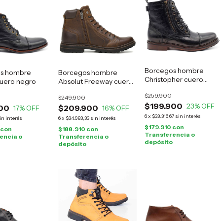
Borcegos hombre
s hombre
Borcegos hombre
Christopher cuero
cuero negro
Absolut Freeway cuero
negro
marrón
$259.900
$249.900
$199.900
23
% OFF
00
$209.900
17
% OFF
16
% OFF
6
x
$33.316,67
sin interés
in interés
6
x
$34.983,33
sin interés
$179.910
con
con
$188.910
con
Transferencia o
encia o
Transferencia o
depósito
depósito