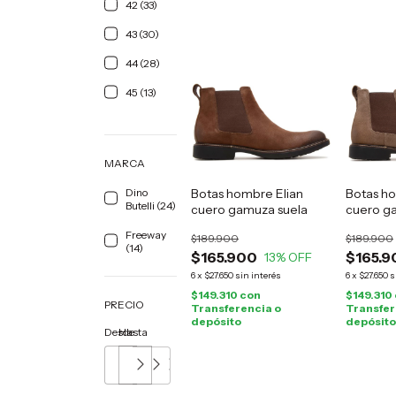
42 (33)
43 (30)
44 (28)
45 (13)
MARCA
Dino
Botas hombre Elian
Botas ho
Butelli (24)
cuero gamuza suela
cuero g
Freeway
$189.900
$189.900
(14)
$165.900
$165.9
13
% OFF
6
x
$27.650
sin interés
6
x
$27.650
s
$149.310
con
$149.310
PRECIO
Transferencia o
Transfer
depósito
depósito
Desde
Hasta