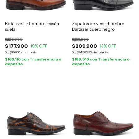
Botas vestir hombre Faisán
Zapatos de vestir hombre
suela
Baltazar cuero negro
$220.000
$239.900
$177.900
$209.900
19
% OFF
13
% OFF
6
x
$29.650
sin interés
6
x
$34.983,33
sin interés
$160.110
con
Transferencia o
$188.910
con
Transferencia o
depósito
depósito