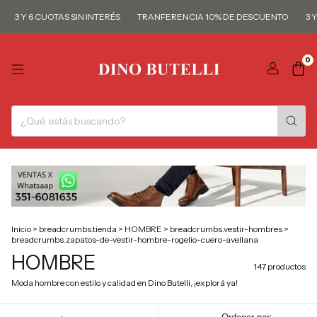
Y 6 CUOTAS SIN INTERÉS
TRANFERENCIA 10% DE DESCUENTO
3 Y 6 CU
0
Inicio
>
breadcrumbs.tienda
>
HOMBRE
>
breadcrumbs.vestir-hombres
>
breadcrumbs.zapatos-de-vestir-hombre-rogelio-cuero-avellana
HOMBRE
147 productos
Moda hombre con estilo y calidad en Dino Butelli, ¡explorá ya!