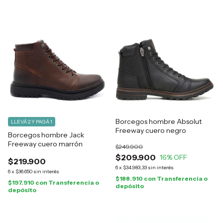
Borcegos hombre Absolut
LLEVÁ 2 Y PAGÁ 1
Freeway cuero negro
Borcegos hombre Jack
Freeway cuero marrón
$249.900
$209.900
16
% OFF
$219.900
6
x
$34.983,33
sin interés
6
x
$36.650
sin interés
$188.910
con
Transferencia o
$197.910
con
Transferencia o
depósito
depósito