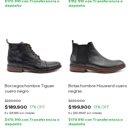
$170.910
con
Transferencia o
$152.910
con
Transferencia o
depósito
depósito
Borcegos hombre Tiguan
Botas hombre Houwerd cuero
cuero negro
negras
$229.900
$229.000
$189.900
$199.900
17
% OFF
13
% OFF
6
x
$31.650
sin interés
6
x
$33.316,67
sin interés
$170.910
con
Transferencia o
$179.910
con
Transferencia o
depósito
depósito