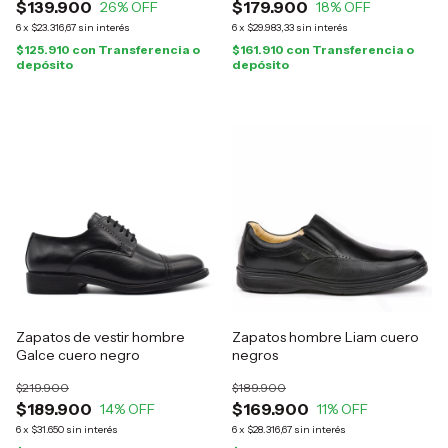
$139.900
$179.900
26
% OFF
18
% OFF
6
x
$23.316,67
sin interés
6
x
$29.983,33
sin interés
$125.910
con
Transferencia o
$161.910
con
Transferencia o
depósito
depósito
Zapatos de vestir hombre
Zapatos hombre Liam cuero
Galce cuero negro
negros
$219.900
$189.900
$189.900
$169.900
14
% OFF
11
% OFF
6
x
$31.650
sin interés
6
x
$28.316,67
sin interés