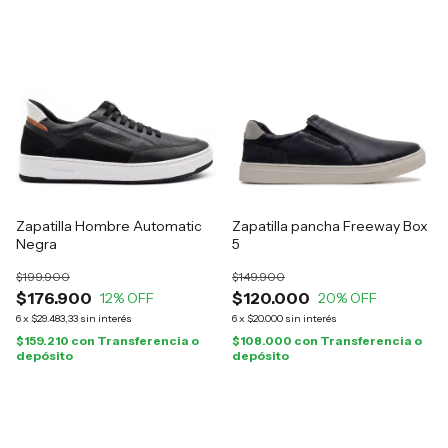
Zapatilla Hombre Automatic
Zapatilla pancha Freeway Box
Negra
5
$199.900
$149.900
$176.900
$120.000
12
% OFF
20
% OFF
6
x
$29.483,33
sin interés
6
x
$20.000
sin interés
$159.210
con
Transferencia o
$108.000
con
Transferencia o
depósito
depósito