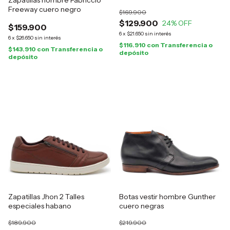
Zapatillas hombre Fabriccio
Freeway cuero negro
$169.900
$129.900
24
% OFF
$159.900
6
x
$21.650
sin interés
6
x
$26.650
sin interés
$116.910
con
Transferencia o
$143.910
con
Transferencia o
depósito
depósito
Zapatillas Jhon 2 Talles
Botas vestir hombre Gunther
especiales habano
cuero negras
$189.900
$219.900