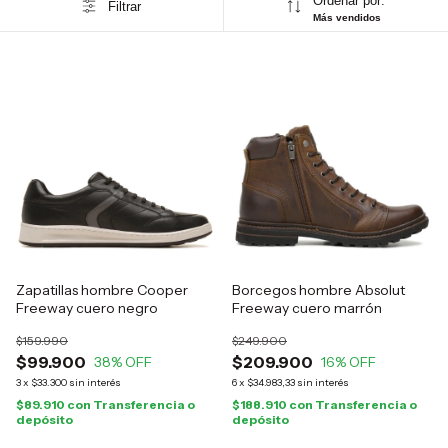
Ordenar por:
Filtrar
Más vendidos
Zapatillas hombre Cooper
Borcegos hombre Absolut
Freeway cuero negro
Freeway cuero marrón
$159.990
$249.900
$99.900
$209.900
38
% OFF
16
% OFF
3
x
$33.300
sin interés
6
x
$34.983,33
sin interés
$89.910
con
Transferencia o
$188.910
con
Transferencia o
depósito
depósito