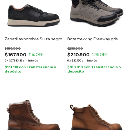
Zapatillas hombre Suiza negro
Bota trekking Freeway gris
$189.000
$239.900
$167.900
$210.900
11
% OFF
12
% OFF
6
x
$27.983,33
sin interés
6
x
$35.150
sin interés
$151.110
con
Transferencia o
$189.810
con
Transferencia o
depósito
depósito