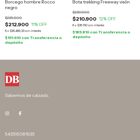
Borcego hombre Rocco
Bota trekking Freeway visón
negro
$239.900
$239.900
$210.900
12
% OFF
$212.900
11
% OFF
6
x
$35.150
sin interés
6
x
$35.483,33
sin interés
$189.810
con
Transferencia o
depósito
$191.610
con
Transferencia o
depósito
Sabemos de calzado.
543516081635