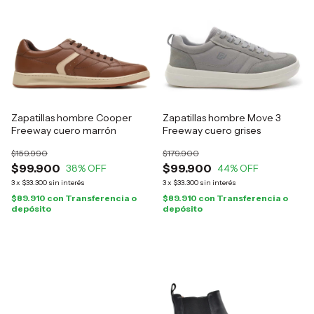
Zapatillas hombre Cooper
Zapatillas hombre Move 3
Freeway cuero marrón
Freeway cuero grises
$159.990
$179.900
$99.900
$99.900
38
% OFF
44
% OFF
3
x
$33.300
sin interés
3
x
$33.300
sin interés
$89.910
con
Transferencia o
$89.910
con
Transferencia o
depósito
depósito