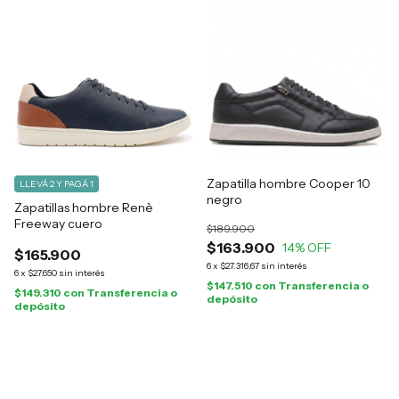
Zapatilla hombre Cooper 10
LLEVÁ 2 Y PAGÁ 1
negro
Zapatillas hombre Renè
Freeway cuero
$189.900
$163.900
14
% OFF
$165.900
6
x
$27.316,67
sin interés
6
x
$27.650
sin interés
$147.510
con
Transferencia o
$149.310
con
Transferencia o
depósito
depósito