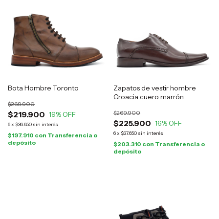
Bota Hombre Toronto
Zapatos de vestir hombre
Croacia cuero marrón
$269.900
$269.900
$219.900
19
% OFF
$225.900
16
% OFF
6
x
$36.650
sin interés
6
x
$37.650
sin interés
$197.910
con
Transferencia o
depósito
$203.310
con
Transferencia o
depósito