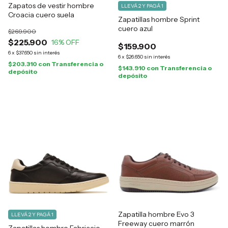
Zapatos de vestir hombre
LLEVÁ 2 Y PAGÁ 1
Croacia cuero suela
Zapatillas hombre Sprint
cuero azul
$269.900
$225.900
16
% OFF
$159.900
6
x
$37.650
sin interés
6
x
$26.650
sin interés
$203.310
con
Transferencia o
$143.910
con
Transferencia o
depósito
depósito
Zapatilla hombre Evo 3
LLEVÁ 2 Y PAGÁ 1
Freeway cuero marrón