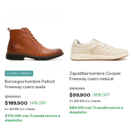
Zapatillas hombre Cooper
LLEVÁ 2 Y PAGÁ 1
Freeway cuero natural
Borcegos hombre Patriot
Freeway cuero suela
$159.990
$99.900
38
% OFF
$219.900
3
x
$33.300
sin interés
$189.900
14
% OFF
$89.910
con
Transferencia o
6
x
$31.650
sin interés
depósito
$170.910
con
Transferencia o
depósito