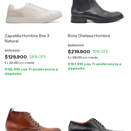
Zapatilla Hombre Box 3
Bota Chelsea Hombre
Natural
$269.900
$179.900
$219.900
19
% OFF
$129.900
28
% OFF
6
x
$36.650
sin interés
6
x
$21.650
sin interés
$197.910
con
Transferencia o
depósito
$116.910
con
Transferencia o
depósito