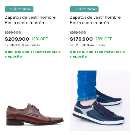
LLEVÁ 2 Y PAGÁ 1
LLEVÁ 2 Y PAGÁ 1
Zapatos de vestir hombre
Zapatos de vestir hombre
Berlin cuero marrón
Berlin cuero marrón
$239.900
$239.900
$209.900
$179.900
13
% OFF
25
% OFF
6
x
$34.983,33
sin interés
6
x
$29.983,33
sin interés
$188.910
con
Transferencia o
$161.910
con
Transferencia o
depósito
depósito