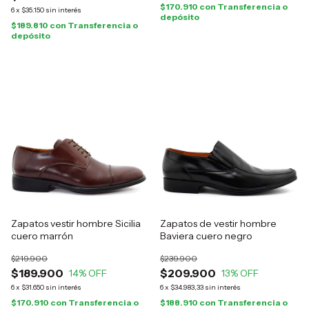
$170.910
con
Transferencia o
6
x
$35.150
sin interés
depósito
$189.810
con
Transferencia o
depósito
Zapatos vestir hombre Sicilia
Zapatos de vestir hombre
cuero marrón
Baviera cuero negro
$219.900
$239.900
$189.900
$209.900
14
% OFF
13
% OFF
6
x
$31.650
sin interés
6
x
$34.983,33
sin interés
$170.910
con
Transferencia o
$188.910
con
Transferencia o