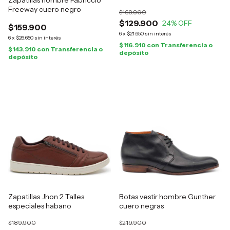
Zapatillas hombre Fabriccio
Freeway cuero negro
$169.900
$129.900
24
% OFF
$159.900
6
x
$21.650
sin interés
6
x
$26.650
sin interés
$116.910
con
Transferencia o
$143.910
con
Transferencia o
depósito
depósito
Zapatillas Jhon 2 Talles
Botas vestir hombre Gunther
especiales habano
cuero negras
$189.900
$219.900