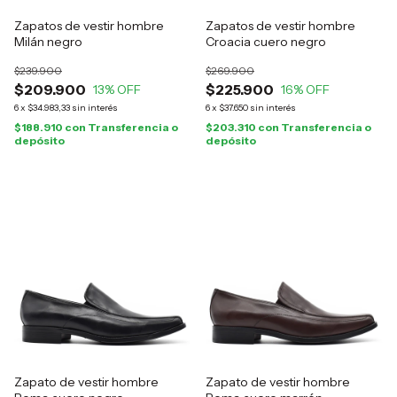
Zapatos de vestir hombre
Zapatos de vestir hombre
Milán negro
Croacia cuero negro
$239.900
$269.900
$209.900
$225.900
13
% OFF
16
% OFF
6
x
$34.983,33
sin interés
6
x
$37.650
sin interés
$188.910
con
Transferencia o
$203.310
con
Transferencia o
depósito
depósito
Zapato de vestir hombre
Zapato de vestir hombre