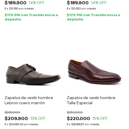
$189.900
$189.900
14
% OFF
14
% OFF
6
x
$31.650
sin interés
6
x
$31.650
sin interés
$170.910
con
Transferencia o
$170.910
con
Transferencia o
depósito
depósito
Zapatos de vestir hombre
Zapatos de vestir hombre
Lebron cuero marrón
Talle Especial
$239.900
$259.900
$209.900
$220.000
13
% OFF
15
% OFF
6
x
$34.983,33
sin interés
6
x
$36.666,67
sin interés