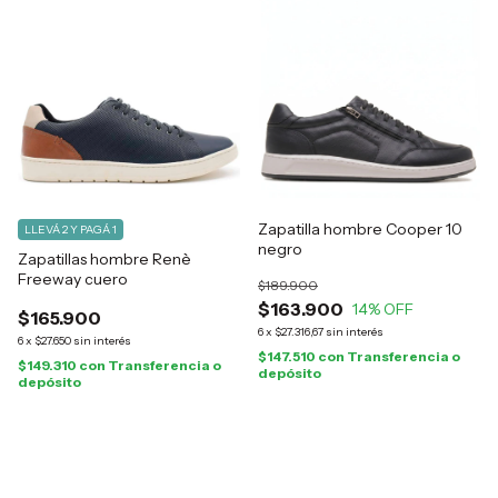
Zapatilla hombre Cooper 10
LLEVÁ 2 Y PAGÁ 1
negro
Zapatillas hombre Renè
Freeway cuero
$189.900
$163.900
14
% OFF
$165.900
6
x
$27.316,67
sin interés
6
x
$27.650
sin interés
$147.510
con
Transferencia o
$149.310
con
Transferencia o
depósito
depósito