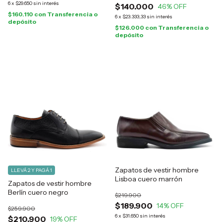
6
x
$29.650
sin interés
$140.000
46
% OFF
$160.110
con
Transferencia o
6
x
$23.333,33
sin interés
depósito
$126.000
con
Transferencia o
depósito
Zapatos de vestir hombre
LLEVÁ 2 Y PAGÁ 1
Lisboa cuero marrón
Zapatos de vestir hombre
Berlín cuero negro
$219.900
$189.900
14
% OFF
$259.900
6
x
$31.650
sin interés
$210.900
19
% OFF