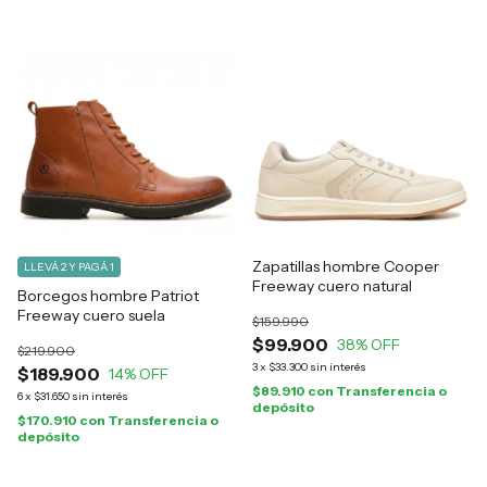
Zapatillas hombre Cooper
LLEVÁ 2 Y PAGÁ 1
Freeway cuero natural
Borcegos hombre Patriot
Freeway cuero suela
$159.990
$99.900
38
% OFF
$219.900
3
x
$33.300
sin interés
$189.900
14
% OFF
$89.910
con
Transferencia o
6
x
$31.650
sin interés
depósito
$170.910
con
Transferencia o
depósito