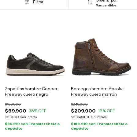
Ordenar por:
Filtrar
Más vendidos
Zapatillas hombre Cooper
Borcegos hombre Absolut
Freeway cuero negro
Freeway cuero marrón
$159.990
$249.900
$99.900
$209.900
38
% OFF
16
% OFF
3
x
$33.300
sin interés
6
x
$34.983,33
sin interés
$89.910
con
Transferencia o
$188.910
con
Transferencia o
depósito
depósito