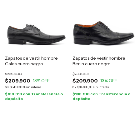
Zapatos de vestir hombre
Zapatos de vestir hombre
Gales cuero negro
Berlin cuero negro
$239.900
$239.900
$209.900
$209.900
13
% OFF
13
% OFF
6
x
$34.983,33
sin interés
6
x
$34.983,33
sin interés
$188.910
con
Transferencia o
$188.910
con
Transferencia o
depósito
depósito