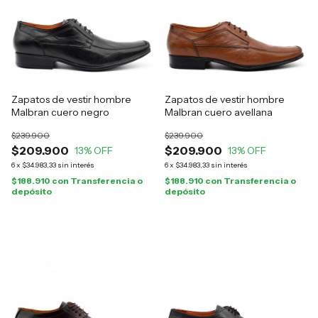
Zapatos de vestir hombre
Zapatos de vestir hombre
Malbran cuero negro
Malbran cuero avellana
$239.900
$239.900
$209.900
$209.900
13
% OFF
13
% OFF
6
x
$34.983,33
sin interés
6
x
$34.983,33
sin interés
$188.910
con
Transferencia o
$188.910
con
Transferencia o
depósito
depósito