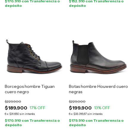
$170.910
con
Transferencia o
$152.910
con
Transferencia o
depósito
depósito
Borcegos hombre Tiguan
Botas hombre Houwerd cuero
cuero negro
negras
$229.900
$229.000
$189.900
$199.900
17
% OFF
13
% OFF
6
x
$31.650
sin interés
6
x
$33.316,67
sin interés
$170.910
con
Transferencia o
$179.910
con
Transferencia o
depósito
depósito