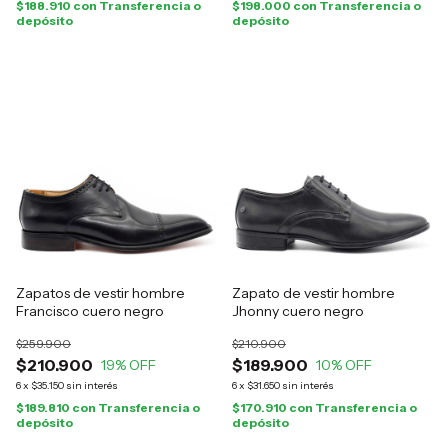
$188.910
con
Transferencia o
$198.000
con
Transferencia o
depósito
depósito
Zapatos de vestir hombre
Zapato de vestir hombre
Francisco cuero negro
Jhonny cuero negro
$259.900
$210.900
$210.900
$189.900
19
% OFF
10
% OFF
6
x
$35.150
sin interés
6
x
$31.650
sin interés
$189.810
con
Transferencia o
$170.910
con
Transferencia o
depósito
depósito