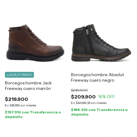
Borcegos hombre Absolut
LLEVÁ 2 Y PAGÁ 1
Freeway cuero negro
Borcegos hombre Jack
Freeway cuero marrón
$249.900
$209.900
16
% OFF
$219.900
6
x
$34.983,33
sin interés
6
x
$36.650
sin interés
$188.910
con
Transferencia o
$197.910
con
Transferencia o
depósito
depósito