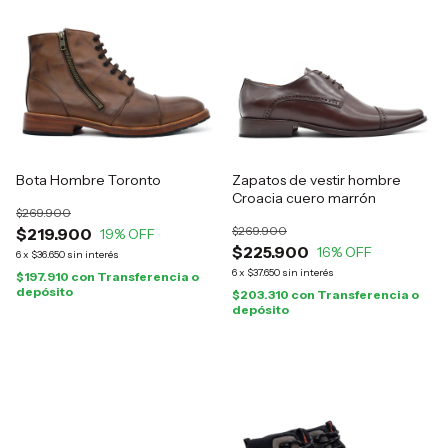
Bota Hombre Toronto
Zapatos de vestir hombre
Croacia cuero marrón
$269.900
$269.900
$219.900
19
% OFF
$225.900
16
% OFF
6
x
$36.650
sin interés
6
x
$37.650
sin interés
$197.910
con
Transferencia o
depósito
$203.310
con
Transferencia o
depósito