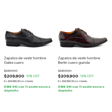
Zapatos de vestir hombre
Zapatos de vestir hombre
Gales cuero
Berlin cuero guinda
$239.900
$239.900
$209.900
$209.900
13
% OFF
13
% OFF
6
x
$34.983,33
sin interés
6
x
$34.983,33
sin interés
$188.910
con
Transferencia o
$188.910
con
Transferencia o
depósito
depósito