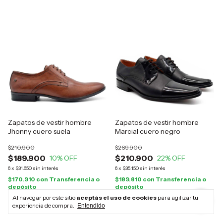
Zapatos de vestir hombre
Zapatos de vestir hombre
Jhonny cuero suela
Marcial cuero negro
$210.900
$269.900
$189.900
$210.900
10
% OFF
22
% OFF
6
x
$31.650
sin interés
6
x
$35.150
sin interés
$170.910
con
Transferencia o
$189.810
con
Transferencia o
depósito
depósito
Al navegar por este sitio
aceptás el uso de cookies
para agilizar tu
experiencia de compra.
Entendido