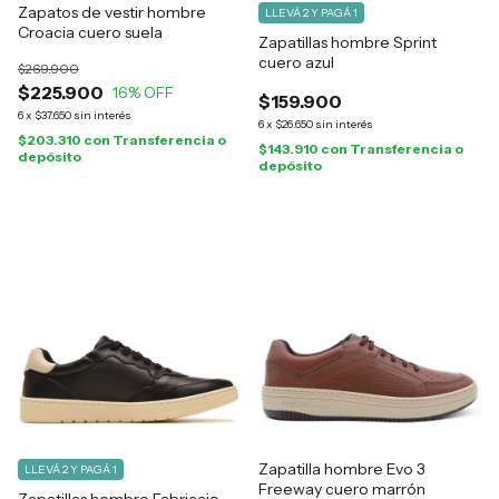
Zapatos de vestir hombre
LLEVÁ 2 Y PAGÁ 1
Croacia cuero suela
Zapatillas hombre Sprint
cuero azul
$269.900
$225.900
16
% OFF
$159.900
6
x
$37.650
sin interés
6
x
$26.650
sin interés
$203.310
con
Transferencia o
$143.910
con
Transferencia o
depósito
depósito
Zapatilla hombre Evo 3
LLEVÁ 2 Y PAGÁ 1
Freeway cuero marrón