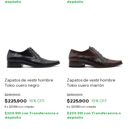
depósito
depósito
Zapatos de vestir hombre
Zapatos de vestir hombre
Tokio cuero negro
Tokio cuero marrón
$269.900
$269.900
$225.900
$225.900
16
% OFF
16
% OFF
6
x
$37.650
sin interés
6
x
$37.650
sin interés
$203.310
con
Transferencia o
$203.310
con
Transferencia o
depósito
depósito