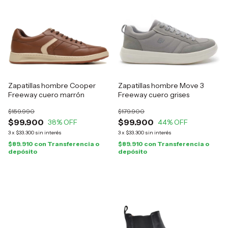
Zapatillas hombre Cooper
Zapatillas hombre Move 3
Freeway cuero marrón
Freeway cuero grises
$159.990
$179.900
$99.900
$99.900
38
% OFF
44
% OFF
3
x
$33.300
sin interés
3
x
$33.300
sin interés
$89.910
con
Transferencia o
$89.910
con
Transferencia o
depósito
depósito