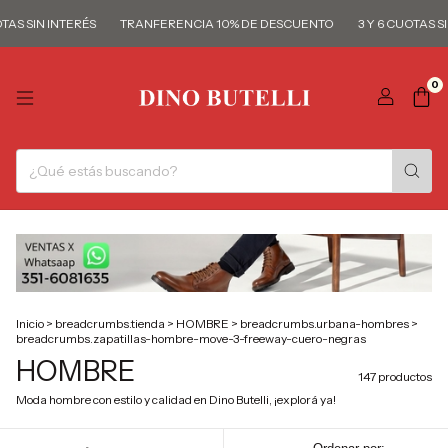
TERÉS
TRANFERENCIA 10% DE DESCUENTO
3 Y 6 CUOTAS SIN INTERÉS
0
Inicio
>
breadcrumbs.tienda
>
HOMBRE
>
breadcrumbs.urbana-hombres
>
breadcrumbs.zapatillas-hombre-move-3-freeway-cuero-negras
HOMBRE
147 productos
Moda hombre con estilo y calidad en Dino Butelli, ¡explorá ya!