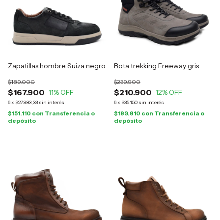
Zapatillas hombre Suiza negro
Bota trekking Freeway gris
$189.000
$239.900
$167.900
$210.900
11
% OFF
12
% OFF
6
x
$27.983,33
sin interés
6
x
$35.150
sin interés
$151.110
con
Transferencia o
$189.810
con
Transferencia o
depósito
depósito