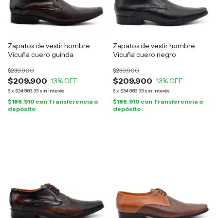
Zapatos de vestir hombre
Zapatos de vestir hombre
Vicuña cuero guinda
Vicuña cuero negro
$239.900
$239.900
$209.900
$209.900
13
% OFF
13
% OFF
6
x
$34.983,33
sin interés
6
x
$34.983,33
sin interés
$188.910
con
Transferencia o
$188.910
con
Transferencia o
depósito
depósito