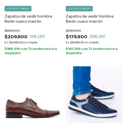
LLEVÁ 2 Y PAGÁ 1
LLEVÁ 2 Y PAGÁ 1
Zapatos de vestir hombre
Zapatos de vestir hombre
Berlin cuero marrón
Berlin cuero marrón
$239.900
$239.900
$209.900
$179.900
13
% OFF
25
% OFF
6
x
$34.983,33
sin interés
6
x
$29.983,33
sin interés
$188.910
con
Transferencia o
$161.910
con
Transferencia o
depósito
depósito