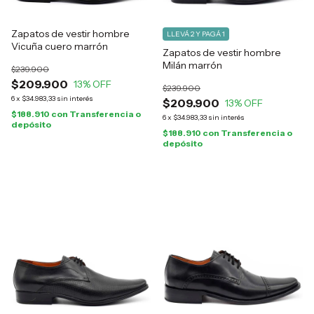
Zapatos de vestir hombre
LLEVÁ 2 Y PAGÁ 1
Vicuña cuero marrón
Zapatos de vestir hombre
Milán marrón
$239.900
$209.900
13
% OFF
$239.900
6
x
$34.983,33
sin interés
$209.900
13
% OFF
$188.910
con
Transferencia o
6
x
$34.983,33
sin interés
depósito
$188.910
con
Transferencia o
depósito