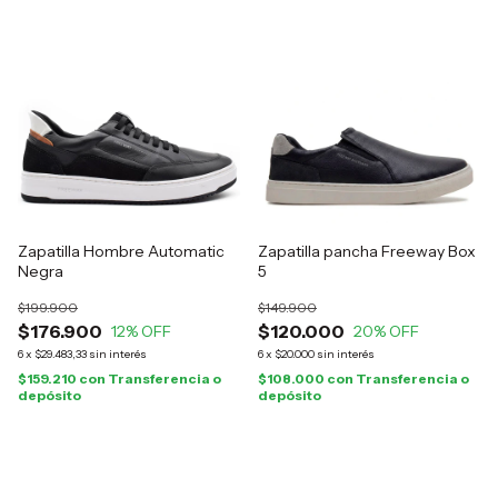
Zapatilla Hombre Automatic
Zapatilla pancha Freeway Box
Negra
5
$199.900
$149.900
$176.900
$120.000
12
% OFF
20
% OFF
6
x
$29.483,33
sin interés
6
x
$20.000
sin interés
$159.210
con
Transferencia o
$108.000
con
Transferencia o
depósito
depósito