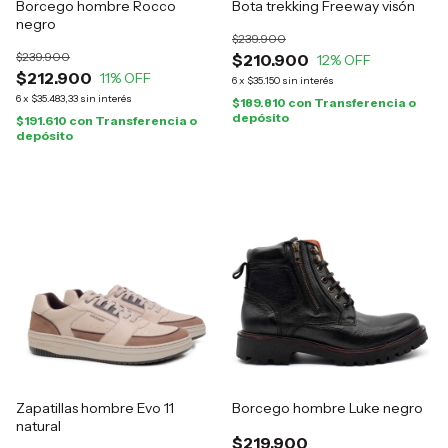
Borcego hombre Rocco
Bota trekking Freeway visón
negro
$239.900
$239.900
$210.900
12
% OFF
$212.900
11
% OFF
6
x
$35.150
sin interés
6
x
$35.483,33
sin interés
$189.810
con
Transferencia o
depósito
$191.610
con
Transferencia o
depósito
Zapatillas hombre Evo 11
Borcego hombre Luke negro
natural
$219.900