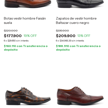
Botas vestir hombre Faisán
Zapatos de vestir hombre
suela
Baltazar cuero negro
$220.000
$239.900
$177.900
$209.900
19
% OFF
13
% OFF
6
x
$29.650
sin interés
6
x
$34.983,33
sin interés
$160.110
con
Transferencia o
$188.910
con
Transferencia o
depósito
depósito