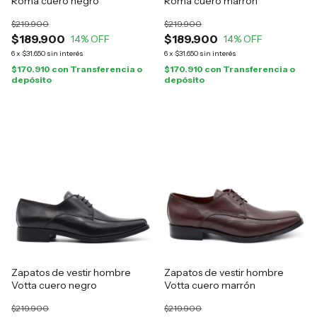
Roma cuero negro
Roma cuero marrón
$219.900
$219.900
$189.900
$189.900
14
% OFF
14
% OFF
6
x
$31.650
sin interés
6
x
$31.650
sin interés
$170.910
con
Transferencia o
$170.910
con
Transferencia o
depósito
depósito
Zapatos de vestir hombre
Zapatos de vestir hombre
Votta cuero negro
Votta cuero marrón
$219.900
$219.900