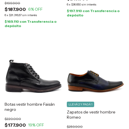
$199.900
6
x
$36.650
sin interés
$187.900
6
% OFF
$197.910
con
Transferencia o
depósito
6
x
$31.316,67
sin interés
$169.110
con
Transferencia o
depósito
Botas vestir hombre Faisán
LLEVÁ 2 Y PAGÁ 1
negro
Zapatos de vestir hombre
Romeo
$220.000
$177.900
19
% OFF
$259.900