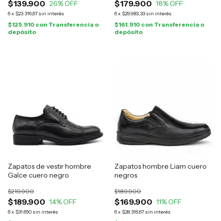
$139.900
$179.900
26
% OFF
18
% OFF
6
x
$23.316,67
sin interés
6
x
$29.983,33
sin interés
$125.910
con
Transferencia o
$161.910
con
Transferencia o
depósito
depósito
Zapatos de vestir hombre
Zapatos hombre Liam cuero
Galce cuero negro
negros
$219.900
$189.900
$189.900
$169.900
14
% OFF
11
% OFF
6
x
$31.650
sin interés
6
x
$28.316,67
sin interés