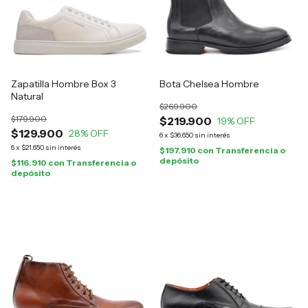
Zapatilla Hombre Box 3
Bota Chelsea Hombre
Natural
$269.900
$179.900
$219.900
19
% OFF
$129.900
28
% OFF
6
x
$36.650
sin interés
6
x
$21.650
sin interés
$197.910
con
Transferencia o
depósito
$116.910
con
Transferencia o
depósito