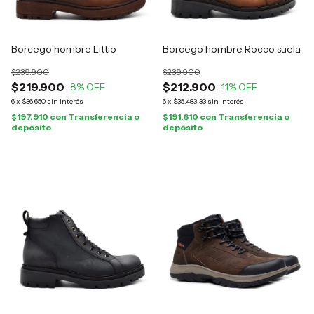
Borcego hombre Littio
Borcego hombre Rocco suela
$239.900
$239.900
$219.900
$212.900
8
% OFF
11
% OFF
6
x
$36.650
sin interés
6
x
$35.483,33
sin interés
$197.910
con
Transferencia o
$191.610
con
Transferencia o
depósito
depósito