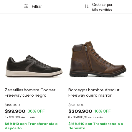
Ordenar por:
Filtrar
Más vendidos
Zapatillas hombre Cooper
Borcegos hombre Absolut
Freeway cuero negro
Freeway cuero marrón
$159.990
$249.900
$99.900
$209.900
38
% OFF
16
% OFF
3
x
$33.300
sin interés
6
x
$34.983,33
sin interés
$89.910
con
Transferencia o
$188.910
con
Transferencia o
depósito
depósito