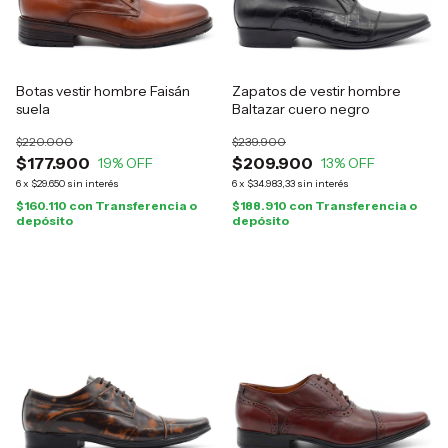
Botas vestir hombre Faisán
Zapatos de vestir hombre
suela
Baltazar cuero negro
$220.000
$239.900
$177.900
$209.900
19
% OFF
13
% OFF
6
x
$29.650
sin interés
6
x
$34.983,33
sin interés
$160.110
con
Transferencia o
$188.910
con
Transferencia o
depósito
depósito