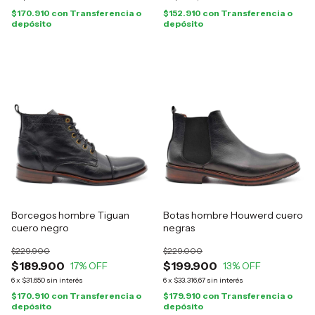
$170.910
con
Transferencia o
$152.910
con
Transferencia o
depósito
depósito
Borcegos hombre Tiguan
Botas hombre Houwerd cuero
cuero negro
negras
$229.900
$229.000
$189.900
$199.900
17
% OFF
13
% OFF
6
x
$31.650
sin interés
6
x
$33.316,67
sin interés
$170.910
con
Transferencia o
$179.910
con
Transferencia o
depósito
depósito