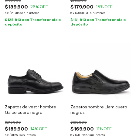
$189.900
$219.900
$139.900
$179.900
26
% OFF
18
% OFF
6
x
$23.316,67
sin interés
6
x
$29.983,33
sin interés
$125.910
con
Transferencia o
$161.910
con
Transferencia o
depósito
depósito
Zapatos de vestir hombre
Zapatos hombre Liam cuero
Galce cuero negro
negros
$219.900
$189.900
$189.900
$169.900
14
% OFF
11
% OFF
6
x
$31.650
sin interés
6
x
$28.316,67
sin interés