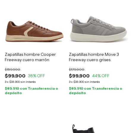
Zapatillas hombre Cooper
Zapatillas hombre Move 3
Freeway cuero marrón
Freeway cuero grises
$159.990
$179.900
$99.900
$99.900
38
% OFF
44
% OFF
3
x
$33.300
sin interés
3
x
$33.300
sin interés
$89.910
con
Transferencia o
$89.910
con
Transferencia o
depósito
depósito