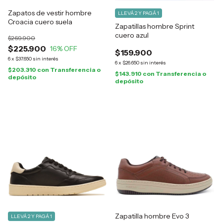
Zapatos de vestir hombre
LLEVÁ 2 Y PAGÁ 1
Croacia cuero suela
Zapatillas hombre Sprint
cuero azul
$269.900
$225.900
16
% OFF
$159.900
6
x
$37.650
sin interés
6
x
$26.650
sin interés
$203.310
con
Transferencia o
$143.910
con
Transferencia o
depósito
depósito
Zapatilla hombre Evo 3
LLEVÁ 2 Y PAGÁ 1