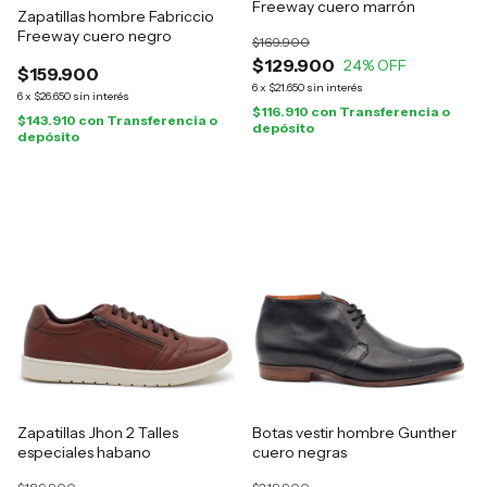
Freeway cuero marrón
Zapatillas hombre Fabriccio
Freeway cuero negro
$169.900
$129.900
24
% OFF
$159.900
6
x
$21.650
sin interés
6
x
$26.650
sin interés
$116.910
con
Transferencia o
$143.910
con
Transferencia o
depósito
depósito
Zapatillas Jhon 2 Talles
Botas vestir hombre Gunther
especiales habano
cuero negras