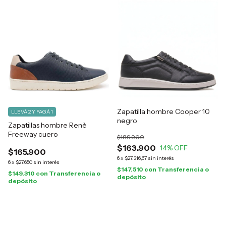
Zapatilla hombre Cooper 10
LLEVÁ 2 Y PAGÁ 1
negro
Zapatillas hombre Renè
Freeway cuero
$189.900
$163.900
14
% OFF
$165.900
6
x
$27.316,67
sin interés
6
x
$27.650
sin interés
$147.510
con
Transferencia o
$149.310
con
Transferencia o
depósito
depósito