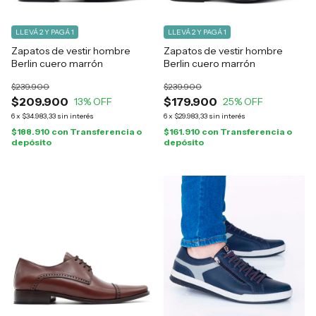
LLEVÁ 2 Y PAGÁ 1
LLEVÁ 2 Y PAGÁ 1
Zapatos de vestir hombre
Zapatos de vestir hombre
Berlin cuero marrón
Berlin cuero marrón
$239.900
$239.900
$209.900
$179.900
13
% OFF
25
% OFF
6
x
$34.983,33
sin interés
6
x
$29.983,33
sin interés
$188.910
con
Transferencia o
$161.910
con
Transferencia o
depósito
depósito