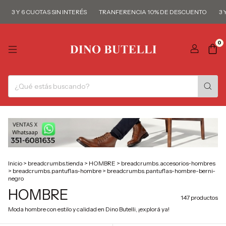
3 Y 6 CUOTAS SIN INTERÉS
TRANFERENCIA 10% DE DESCUENTO
3 Y 6 
0
Inicio
>
breadcrumbs.tienda
>
HOMBRE
>
breadcrumbs.accesorios-hombres
>
breadcrumbs.pantuflas-hombre
>
breadcrumbs.pantuflas-hombre-berni-
negro
HOMBRE
147 productos
Moda hombre con estilo y calidad en Dino Butelli, ¡explorá ya!