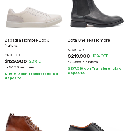
Zapatilla Hombre Box 3
Bota Chelsea Hombre
Natural
$269.900
$179.900
$219.900
19
% OFF
$129.900
28
% OFF
6
x
$36.650
sin interés
6
x
$21.650
sin interés
$197.910
con
Transferencia o
depósito
$116.910
con
Transferencia o
depósito