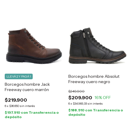
Borcegos hombre Absolut
LLEVÁ 2 Y PAGÁ 1
Freeway cuero negro
Borcegos hombre Jack
Freeway cuero marrón
$249.900
$209.900
16
% OFF
$219.900
6
x
$34.983,33
sin interés
6
x
$36.650
sin interés
$188.910
con
Transferencia o
$197.910
con
Transferencia o
depósito
depósito