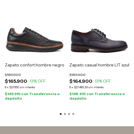
Zapato confort hombre negro
Zapato casual hombre LIT azul
$189.900
$189.900
$165.900
$164.900
13
% OFF
13
% OFF
6
x
$27.650
sin interés
6
x
$27.483,33
sin interés
$149.310
con
Transferencia o
$148.410
con
Transferencia o
depósito
depósito