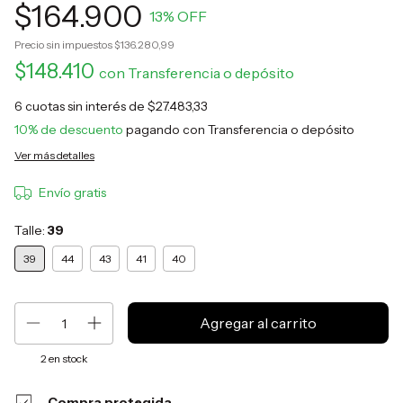
$164.900
13
% OFF
Precio sin impuestos
$136.280,99
$148.410
con
Transferencia o depósito
6
cuotas sin interés de
$27.483,33
10% de descuento
pagando con Transferencia o depósito
Ver más detalles
Envío gratis
Talle:
39
39
44
43
41
40
2
en stock
Compra protegida