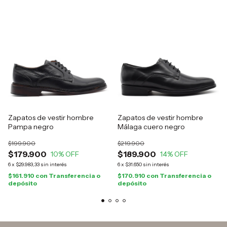
Zapatos de vestir hombre
Zapatos de vestir hombre
Pampa negro
Málaga cuero negro
$199.900
$219.900
$179.900
$189.900
10
% OFF
14
% OFF
6
x
$29.983,33
sin interés
6
x
$31.650
sin interés
$161.910
con
Transferencia o
$170.910
con
Transferencia o
depósito
depósito