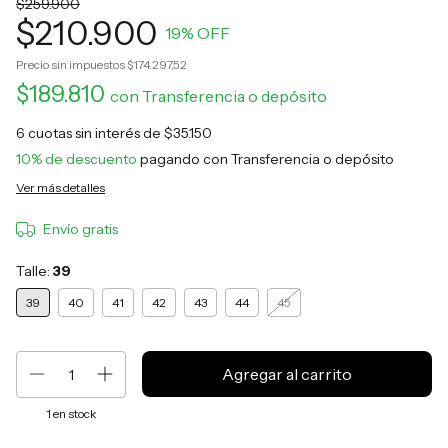
$259.900
$210.900
19
% OFF
Precio sin impuestos
$174.297,52
$189.810
con
Transferencia o depósito
6
cuotas sin interés de
$35.150
10% de descuento
pagando con Transferencia o depósito
Ver más detalles
Envío gratis
Talle:
39
39
40
41
42
43
44
45
1
en stock