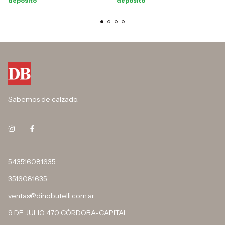
depósito
depósito
Sabemos de calzado.
543516081635
3516081635
ventas@dinobutelli.com.ar
9 DE JULIO 470 CÓRDOBA-CAPITAL