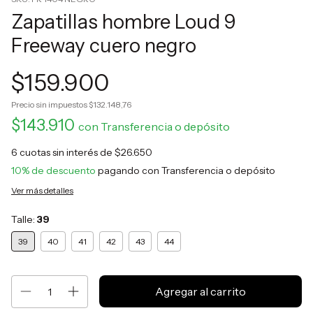
Zapatillas hombre Loud 9
Freeway cuero negro
$159.900
Precio sin impuestos
$132.148,76
$143.910
con
Transferencia o depósito
6
cuotas sin interés de
$26.650
10% de descuento
pagando con Transferencia o depósito
Ver más detalles
Talle:
39
39
40
41
42
43
44