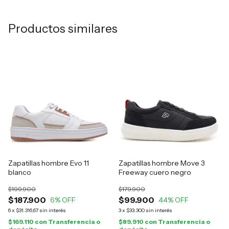
Productos similares
Zapatillas hombre Evo 11
Zapatillas hombre Move 3
blanco
Freeway cuero negro
$199.900
$179.900
$187.900
$99.900
6
% OFF
44
% OFF
6
x
$31.316,67
sin interés
3
x
$33.300
sin interés
$169.110
con
Transferencia o
$89.910
con
Transferencia o