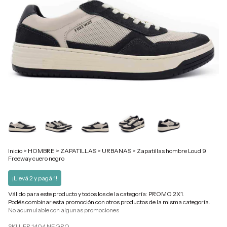
Inicio
>
HOMBRE
>
ZAPATILLAS
>
URBANAS
>
Zapatillas hombre Loud 9
Freeway cuero negro
¡Llevá 2 y pagá 1!
Válido para este producto y todos los de la categoría: PROMO 2X1.
Podés combinar esta promoción con otros productos de la misma categoría.
No acumulable con algunas promociones
SKU:
FR 1404 NEGRO