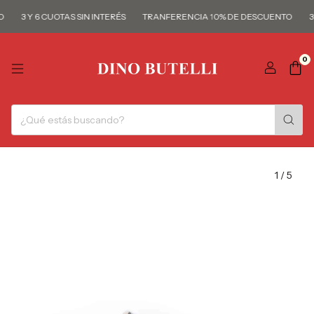
3 Y 6 CUOTAS SIN INTERÉS
TRANFERENCIA 10% DE DESCUENTO
3 
0
1
/
5