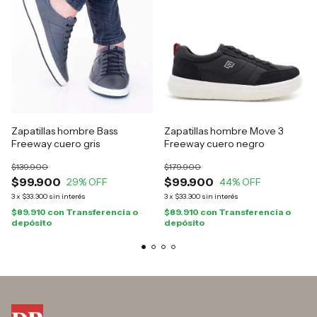
Zapatillas hombre Bass
Zapatillas hombre Move 3
Freeway cuero gris
Freeway cuero negro
$139.900
$179.900
$99.900
$99.900
29
% OFF
44
% OFF
3
x
$33.300
sin interés
3
x
$33.300
sin interés
$89.910
con
Transferencia o
$89.910
con
Transferencia o
depósito
depósito