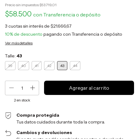
Precio sin impuestos
$53.719,01
$58.500
con
Transferencia o depósito
3
cuotas sin interés de
$21.666,67
10% de descuento
pagando con Transferencia o depósito
Ver más detalles
Talle:
43
39
40
41
42
43
44
2
en stock
Compra protegida
Tus datos cuidados durante toda la compra.
Cambios y devoluciones