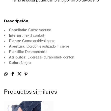
Si no te gusta, podés cambiarlo por otro o devolverlo.
Descripción
Capellada:
Cuero vacuno
Interior:
Textil confort
Planta:
Goma antideslizante
Apertura:
Cordón elastizado + cierre
Plantilla:
Desmontable
Atributos:
Ligereza- durabilidad- confort
Color:
Negro
Productos similares