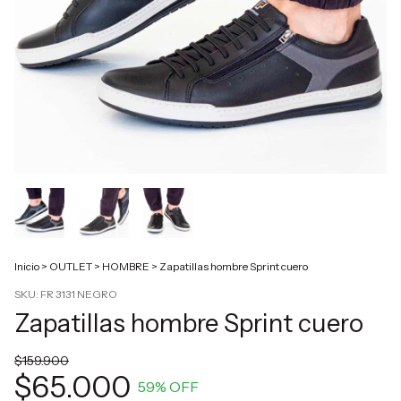
Inicio
>
OUTLET
>
HOMBRE
>
Zapatillas hombre Sprint cuero
SKU:
FR 3131 NEGRO
Zapatillas hombre Sprint cuero
$159.900
$65.000
59
% OFF