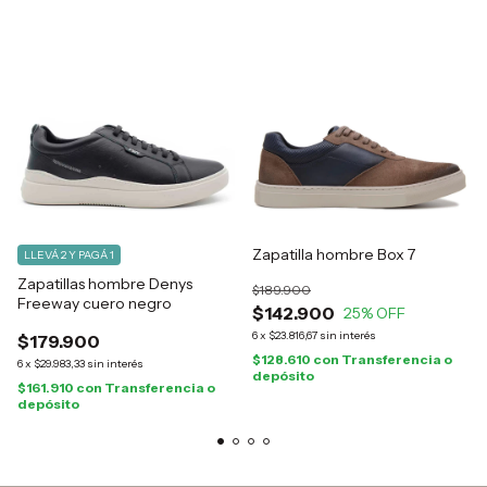
Zapatilla hombre Box 7
LLEVÁ 2 Y PAGÁ 1
Zapatillas hombre Denys
$189.900
Freeway cuero negro
$142.900
25
% OFF
6
x
$23.816,67
sin interés
$179.900
$128.610
con
Transferencia o
6
x
$29.983,33
sin interés
depósito
$161.910
con
Transferencia o
depósito