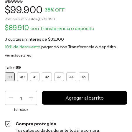
$159.900
$99.900
38
% OFF
Precio sin impuestos
$82.561,98
$89.910
con
Transferencia o depósito
3
cuotas sin interés de
$33.300
10% de descuento
pagando con Transferencia o depósito
Ver más detalles
Talle:
39
39
40
41
42
43
44
45
1
en stock
Compra protegida
Tus datos cuidados durante toda la compra.