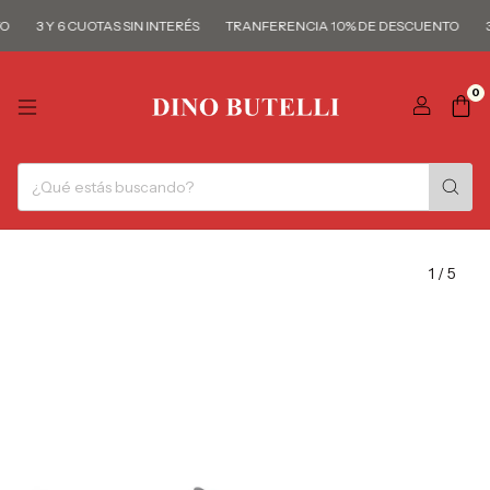
3 Y 6 CUOTAS SIN INTERÉS
TRANFERENCIA 10% DE DESCUENTO
3 
0
1
/
5