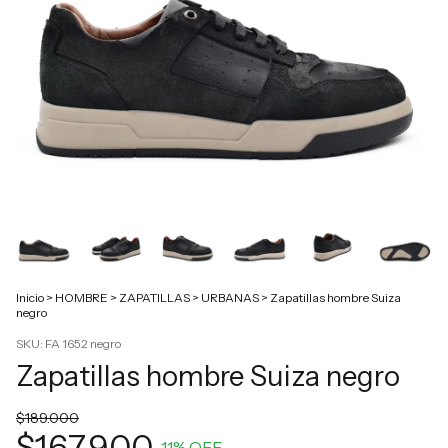
Inicio
>
HOMBRE
>
ZAPATILLAS
>
URBANAS
>
Zapatillas hombre Suiza
negro
SKU:
FA 1652 negro
Zapatillas hombre Suiza negro
$189.000
$167.900
11
% OFF