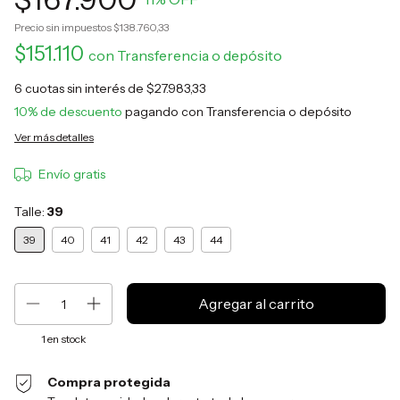
Precio sin impuestos
$138.760,33
$151.110
con
Transferencia o depósito
6
cuotas sin interés de
$27.983,33
10% de descuento
pagando con Transferencia o depósito
Ver más detalles
Envío gratis
Talle:
39
39
40
41
42
43
44
1
en stock
Compra protegida