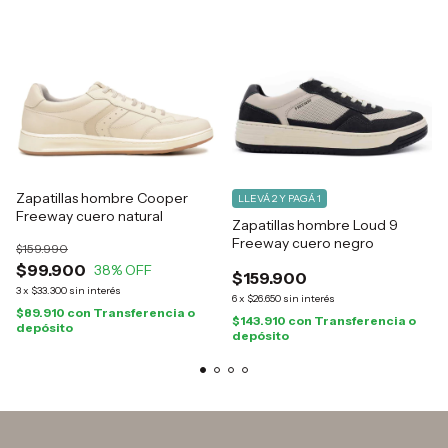
Zapatillas hombre Cooper
LLEVÁ 2 Y PAGÁ 1
Freeway cuero natural
Zapatillas hombre Loud 9
Freeway cuero negro
$159.990
$99.900
38
% OFF
$159.900
3
x
$33.300
sin interés
6
x
$26.650
sin interés
$89.910
con
Transferencia o
$143.910
con
Transferencia o
depósito
depósito