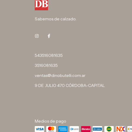
Sabemos de calzado.
543516081635
3516081635
ventas@dinobutelli.com.ar
9 DE JULIO 470 CÓRDOBA-CAPITAL
Medios de pago