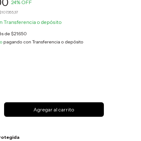
00
24
% OFF
$107.355,37
n
Transferencia o depósito
rés de
$21.650
to
pagando con Transferencia o depósito
rotegida