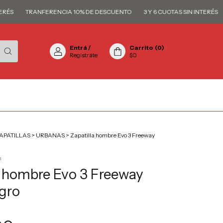
S
TRANFERENCIA 10% DE DESCUENTO
3 Y 6 CUOTAS SIN INTERÉS
T
Entrá
/
Carrito
(
0
)
Registráte
$0
APATILLAS
>
URBANAS
>
Zapatilla hombre Evo 3 Freeway
n
a hombre Evo 3 Freeway
gro