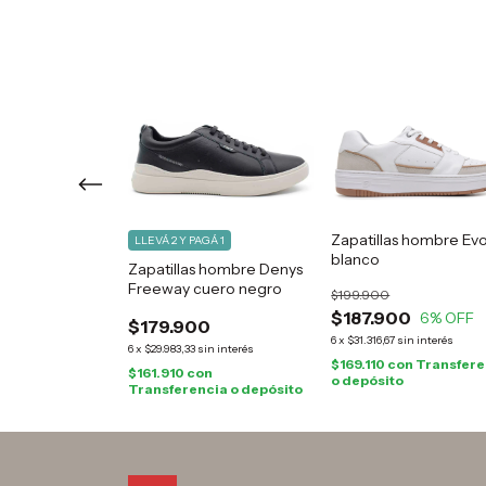
s hombre Denys
Zapatillas hombre Evo
LLEVÁ 2 Y PAGÁ 1
uero natural
blanco
Zapatillas hombre Denys
Freeway cuero negro
$199.900
0
$187.900
44
% OFF
6
% OFF
$179.900
 interés
6
x
$31.316,67
sin interés
6
x
$29.983,33
sin interés
n
Transferencia
$169.110
con
Transfere
$161.910
con
o depósito
Transferencia o depósito