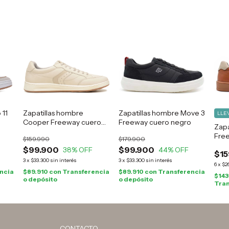
 11
Zapatillas hombre
Zapatillas hombre Move 3
LLEV
Cooper Freeway cuero
Freeway cuero negro
Zapa
natural
Free
$159.990
$179.900
$99.900
$99.900
38
% OFF
44
% OFF
$15
3
x
$33.300
sin interés
3
x
$33.300
sin interés
6
x
$2
ncia
$89.910
con
Transferencia
$89.910
con
Transferencia
$143
o depósito
o depósito
Tran
CONTACTO