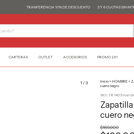
TRANFERENCIA 10% DE DESCUENTO
3 Y 6 CUOTAS SIN INTERÉ
CARTERAS
OUTLET
ACCESORIOS
PROMO 2X1
Inicio
>
HOMBRE
>
Z
1
/
3
cuero negro
SKU:
FR 1403 marró
Zapatill
cuero ne
$169.900