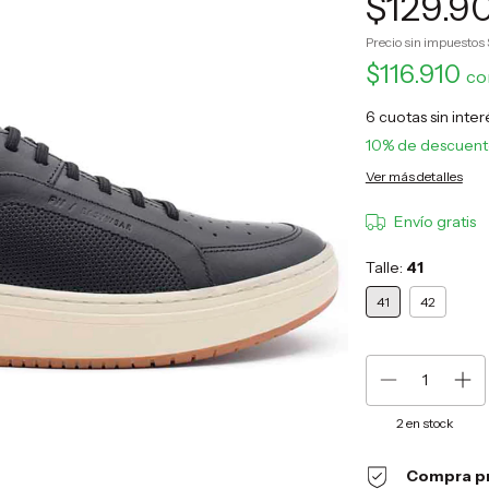
$129.9
Precio sin impuestos
$116.910
co
6
cuotas sin inte
10% de descuen
Ver más detalles
Envío gratis
Talle:
41
41
42
2
en stock
Compra p