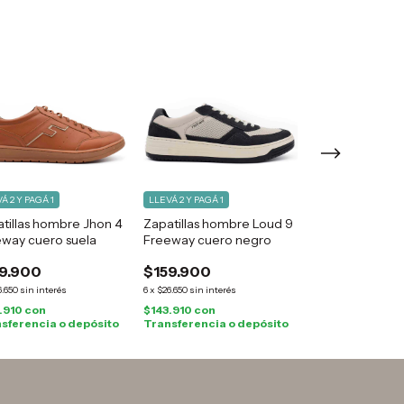
Á 2 Y PAGÁ 1
LLEVÁ 2 Y PAGÁ 1
LLEVÁ 2 Y PAGÁ 1
tillas hombre Jhon 4
Zapatillas hombre Loud 9
Zapatillas hom
way cuero suela
Freeway cuero negro
Freeway cuero 
9.900
$159.900
$159.900
6.650
sin interés
6
x
$26.650
sin interés
6
x
$26.650
sin interé
.910
con
$143.910
con
$143.910
con
sferencia o depósito
Transferencia o depósito
Transferencia o