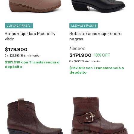
LLEVÁ 2 Y PAGÁ 1
LLEVÁ 2 Y PAGÁ 1
Botas mujer Iara Piccadilly
Botas texanas mujer cuero
visón
negras
$179.900
$199.900
$174.900
13
% OFF
6
x
$29.983,33
sin interés
6
x
$29.150
sin interés
$161.910
con
Transferencia o
depósito
$157.410
con
Transferencia o
depósito