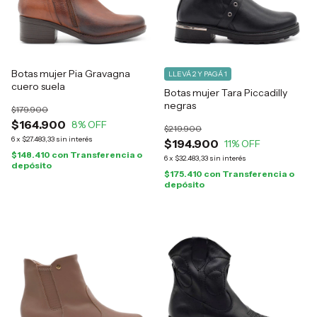
Botas mujer Pia Gravagna
LLEVÁ 2 Y PAGÁ 1
cuero suela
Botas mujer Tara Piccadilly
negras
$179.900
$164.900
8
% OFF
$219.900
6
x
$27.483,33
sin interés
$194.900
11
% OFF
$148.410
con
Transferencia o
6
x
$32.483,33
sin interés
depósito
$175.410
con
Transferencia o
depósito