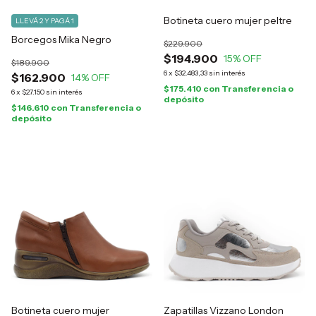
Botineta cuero mujer peltre
LLEVÁ 2 Y PAGÁ 1
Borcegos Mika Negro
$229.900
$194.900
15
% OFF
$189.900
6
x
$32.483,33
sin interés
$162.900
14
% OFF
$175.410
con
Transferencia o
6
x
$27.150
sin interés
depósito
$146.610
con
Transferencia o
depósito
Botineta cuero mujer
Zapatillas Vizzano London