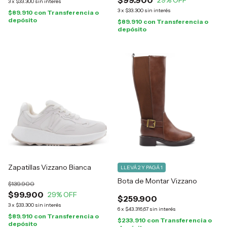
$99.900
29
% OFF
3
x
$33.300
sin interés
3
x
$33.300
sin interés
$89.910
con
Transferencia o
depósito
$89.910
con
Transferencia o
depósito
Zapatillas Vizzano Bianca
LLEVÁ 2 Y PAGÁ 1
Bota de Montar Vizzano
$139.900
$99.900
29
% OFF
$259.900
3
x
$33.300
sin interés
6
x
$43.316,67
sin interés
$89.910
con
Transferencia o
$233.910
con
Transferencia o
depósito