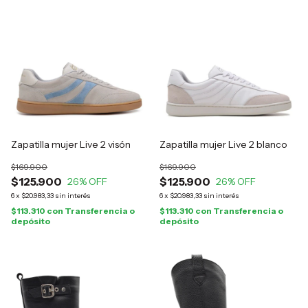
Zapatilla mujer Live 2 visón
Zapatilla mujer Live 2 blanco
$169.900
$169.900
$125.900
$125.900
26
% OFF
26
% OFF
6
x
$20.983,33
sin interés
6
x
$20.983,33
sin interés
$113.310
con
Transferencia o
$113.310
con
Transferencia o
depósito
depósito