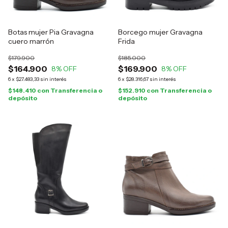
Botas mujer Pia Gravagna
Borcego mujer Gravagna
cuero marrón
Frida
$179.900
$185.000
$164.900
$169.900
8
% OFF
8
% OFF
6
x
$27.483,33
sin interés
6
x
$28.316,67
sin interés
$148.410
con
Transferencia o
$152.910
con
Transferencia o
depósito
depósito