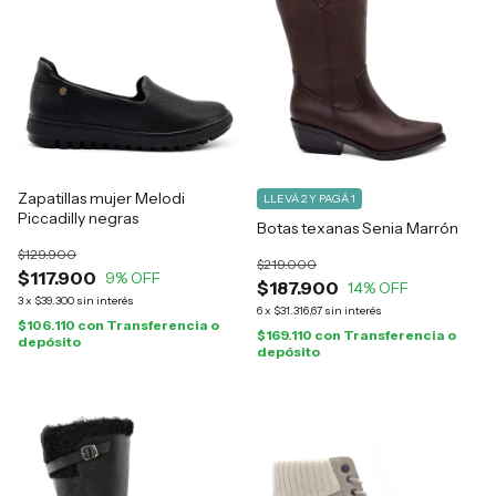
Zapatillas mujer Melodi
LLEVÁ 2 Y PAGÁ 1
Piccadilly negras
Botas texanas Senia Marrón
$129.900
$219.000
$117.900
9
% OFF
$187.900
14
% OFF
3
x
$39.300
sin interés
6
x
$31.316,67
sin interés
$106.110
con
Transferencia o
$169.110
con
Transferencia o
depósito
depósito