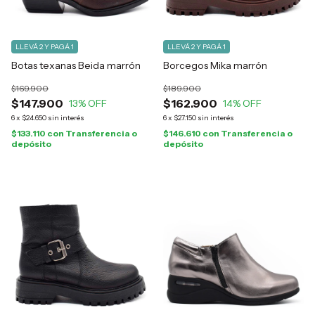
LLEVÁ 2 Y PAGÁ 1
LLEVÁ 2 Y PAGÁ 1
Botas texanas Beida marrón
Borcegos Mika marrón
$169.900
$189.900
$147.900
$162.900
13
% OFF
14
% OFF
6
x
$24.650
sin interés
6
x
$27.150
sin interés
$133.110
con
Transferencia o
$146.610
con
Transferencia o
depósito
depósito