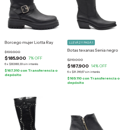
Borcego mujer Liotta Ray
LLEVÁ 2 Y PAGÁ 1
Botas texanas Senia negro
$199.900
$185.900
7
% OFF
$219.000
6
x
$30.983,33
sin interés
$187.900
14
% OFF
$167.310
con
Transferencia o
6
x
$31.316,67
sin interés
depósito
$169.110
con
Transferencia o
depósito