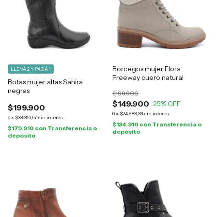
Borcegos mujer Flora
LLEVÁ 2 Y PAGÁ 1
Freeway cuero natural
Botas mujer altas Sahira
negras
$199.900
$149.900
25
% OFF
$199.900
6
x
$24.983,33
sin interés
6
x
$33.316,67
sin interés
$134.910
con
Transferencia o
$179.910
con
Transferencia o
depósito
depósito