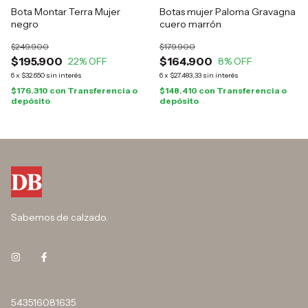
Bota Montar Terra Mujer
Botas mujer Paloma Gravagna
negro
cuero marrón
$249.900
$179.900
$195.900
$164.900
22
% OFF
8
% OFF
6
x
$32.650
sin interés
6
x
$27.483,33
sin interés
$176.310
con
Transferencia o
$148.410
con
Transferencia o
depósito
depósito
Sabemos de calzado.
543516081635