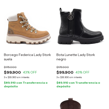
Borcego Federica Lady Stork
Bota Lunette Lady Stork
suela
negro
$175.000
$175.900
$99.900
$99.900
43
% OFF
43
% OFF
3
x
$33.300
sin interés
3
x
$33.300
sin interés
$89.910
con
Transferencia o
$89.910
con
Transferencia o
depósito
depósito