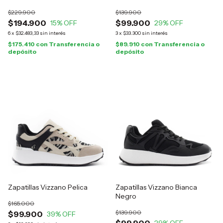
$229.900
$139.900
$194.900
$99.900
15
% OFF
29
% OFF
6
x
$32.483,33
sin interés
3
x
$33.300
sin interés
$175.410
con
Transferencia o
$89.910
con
Transferencia o
depósito
depósito
Zapatillas Vizzano Pelica
Zapatillas Vizzano Bianca
Negro
$165.000
$139.900
$99.900
39
% OFF