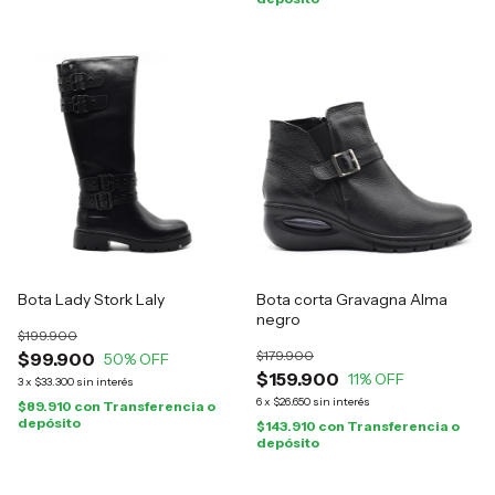
Bota Lady Stork Laly
Bota corta Gravagna Alma
negro
$199.900
$179.900
$99.900
50
% OFF
$159.900
11
% OFF
3
x
$33.300
sin interés
6
x
$26.650
sin interés
$89.910
con
Transferencia o
depósito
$143.910
con
Transferencia o
depósito