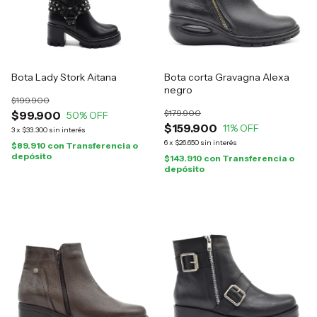
Bota Lady Stork Aitana
Bota corta Gravagna Alexa
negro
$199.900
$179.900
$99.900
50
% OFF
$159.900
11
% OFF
3
x
$33.300
sin interés
6
x
$26.650
sin interés
$89.910
con
Transferencia o
depósito
$143.910
con
Transferencia o
depósito