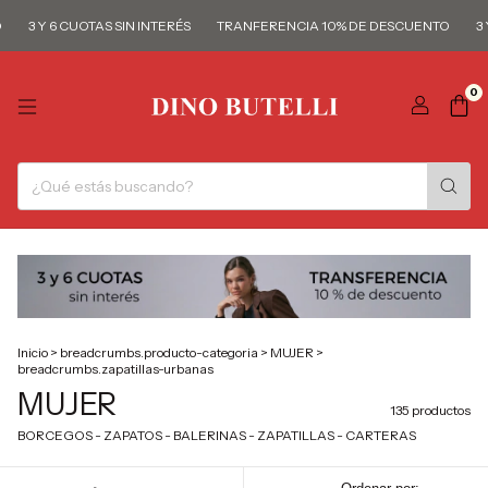
Y 6 CUOTAS SIN INTERÉS
TRANFERENCIA 10% DE DESCUENTO
3 Y 6 CU
0
Inicio
>
breadcrumbs.producto-categoria
>
MUJER
>
breadcrumbs.zapatillas-urbanas
MUJER
135 productos
BORCEGOS - ZAPATOS - BALERINAS - ZAPATILLAS - CARTERAS