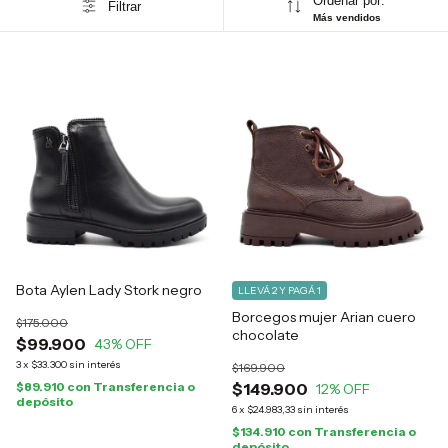
Ordenar por:
Filtrar
Más vendidos
Bota Aylen Lady Stork negro
LLEVÁ 2 Y PAGÁ 1
Borcegos mujer Arian cuero
$175.000
chocolate
$99.900
43
% OFF
3
x
$33.300
sin interés
$169.900
$89.910
con
Transferencia o
$149.900
12
% OFF
depósito
6
x
$24.983,33
sin interés
$134.910
con
Transferencia o
depósito