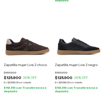
depósito
Zapatilla mujer Live 2 choco
Zapatilla mujer Live 2 negro
$169.900
$169.900
$125.900
$125.900
26
% OFF
26
% OFF
6
x
$20.983,33
sin interés
6
x
$20.983,33
sin interés
$113.310
con
Transferencia o
$113.310
con
Transferencia o
depósito
depósito