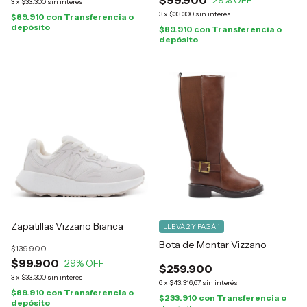
$99.900
29
% OFF
3
x
$33.300
sin interés
3
x
$33.300
sin interés
$89.910
con
Transferencia o
depósito
$89.910
con
Transferencia o
depósito
Zapatillas Vizzano Bianca
LLEVÁ 2 Y PAGÁ 1
Bota de Montar Vizzano
$139.900
$99.900
29
% OFF
$259.900
3
x
$33.300
sin interés
6
x
$43.316,67
sin interés
$89.910
con
Transferencia o
$233.910
con
Transferencia o
depósito