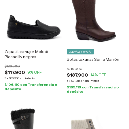
Zapatillas mujer Melodi
LLEVÁ 2 Y PAGÁ 1
Piccadilly negras
Botas texanas Senia Marrón
$129.900
$219.000
$117.900
9
% OFF
$187.900
14
% OFF
3
x
$39.300
sin interés
6
x
$31.316,67
sin interés
$106.110
con
Transferencia o
$169.110
con
Transferencia o
depósito
depósito