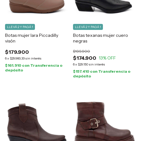
LLEVÁ 2 Y PAGÁ 1
LLEVÁ 2 Y PAGÁ 1
Botas mujer Iara Piccadilly
Botas texanas mujer cuero
visón
negras
$179.900
$199.900
$174.900
13
% OFF
6
x
$29.983,33
sin interés
6
x
$29.150
sin interés
$161.910
con
Transferencia o
depósito
$157.410
con
Transferencia o
depósito