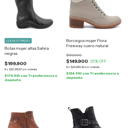
Borcegos mujer Flora
LLEVÁ 2 Y PAGÁ 1
Freeway cuero natural
Botas mujer altas Sahira
negras
$199.900
$149.900
25
% OFF
$199.900
6
x
$24.983,33
sin interés
6
x
$33.316,67
sin interés
$134.910
con
Transferencia o
$179.910
con
Transferencia o
depósito
depósito