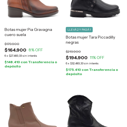
Botas mujer Pia Gravagna
LLEVÁ 2 Y PAGÁ 1
cuero suela
Botas mujer Tara Piccadilly
negras
$179.900
$164.900
8
% OFF
$219.900
6
x
$27.483,33
sin interés
$194.900
11
% OFF
$148.410
con
Transferencia o
6
x
$32.483,33
sin interés
depósito
$175.410
con
Transferencia o
depósito