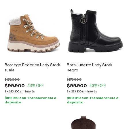
Borcego Federica Lady Stork
Bota Lunette Lady Stork
suela
negro
$175.000
$175.900
$99.900
$99.900
43
% OFF
43
% OFF
3
x
$33.300
sin interés
3
x
$33.300
sin interés
$89.910
con
Transferencia o
$89.910
con
Transferencia o
depósito
depósito