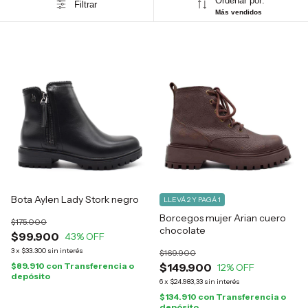
Ordenar por:
Filtrar
Más vendidos
Bota Aylen Lady Stork negro
LLEVÁ 2 Y PAGÁ 1
Borcegos mujer Arian cuero
$175.000
chocolate
$99.900
43
% OFF
3
x
$33.300
sin interés
$169.900
$89.910
con
Transferencia o
$149.900
12
% OFF
depósito
6
x
$24.983,33
sin interés
$134.910
con
Transferencia o
depósito