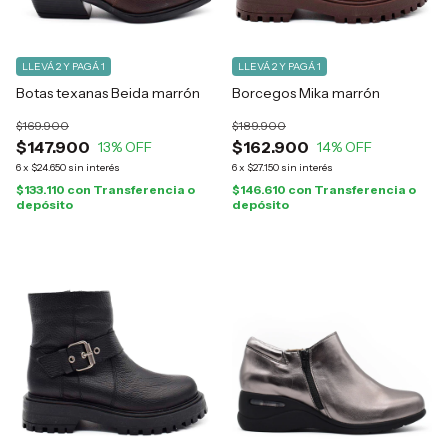
LLEVÁ 2 Y PAGÁ 1
LLEVÁ 2 Y PAGÁ 1
Botas texanas Beida marrón
Borcegos Mika marrón
$169.900
$189.900
$147.900
$162.900
13
% OFF
14
% OFF
6
x
$24.650
sin interés
6
x
$27.150
sin interés
$133.110
con
Transferencia o
$146.610
con
Transferencia o
depósito
depósito