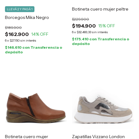
Botineta cuero mujer peltre
LLEVÁ 2 Y PAGÁ 1
Borcegos Mika Negro
$229.900
$194.900
15
% OFF
$189.900
6
x
$32.483,33
sin interés
$162.900
14
% OFF
$175.410
con
Transferencia o
6
x
$27.150
sin interés
depósito
$146.610
con
Transferencia o
depósito
Botineta cuero mujer
Zapatillas Vizzano London