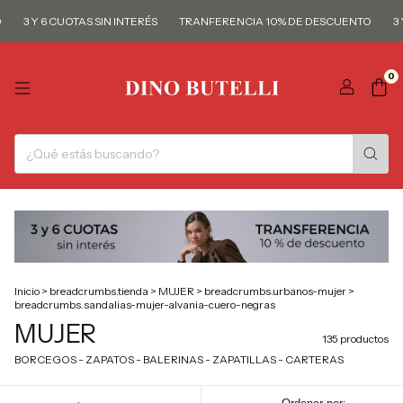
3 Y 6 CUOTAS SIN INTERÉS
TRANFERENCIA 10% DE DESCUENTO
3 Y 6 
0
Inicio
>
breadcrumbs.tienda
>
MUJER
>
breadcrumbs.urbanos-mujer
>
breadcrumbs.sandalias-mujer-alvania-cuero-negras
MUJER
135 productos
BORCEGOS - ZAPATOS - BALERINAS - ZAPATILLAS - CARTERAS