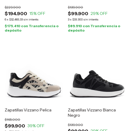
$229.900
$139.900
$194.900
$99.900
15
% OFF
29
% OFF
6
x
$32.483,33
sin interés
3
x
$33.300
sin interés
$175.410
con
Transferencia o
$89.910
con
Transferencia o
depósito
depósito
Zapatillas Vizzano Pelica
Zapatillas Vizzano Bianca
Negro
$165.000
$139.900
$99.900
39
% OFF