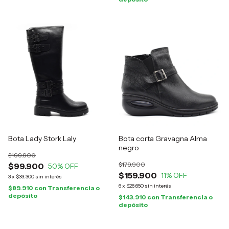
Bota Lady Stork Laly
Bota corta Gravagna Alma
negro
$199.900
$179.900
$99.900
50
% OFF
$159.900
11
% OFF
3
x
$33.300
sin interés
6
x
$26.650
sin interés
$89.910
con
Transferencia o
depósito
$143.910
con
Transferencia o
depósito