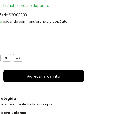
n
Transferencia o depósito
rés de
$20.983,33
to
pagando con Transferencia o depósito
39
40
rotegida
uidados durante toda la compra.
 devoluciones