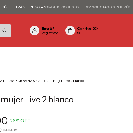
S
TRANFERENCIA 10% DE DESCUENTO
3 Y 6 CUOTAS SIN INTERÉS
T
Entrá
/
Carrito
(
0
)
Registráte
$0
ATILLAS
>
URBANAS
>
Zapatilla mujer Live 2 blanco
 mujer Live 2 blanco
00
26
% OFF
$104.049,59