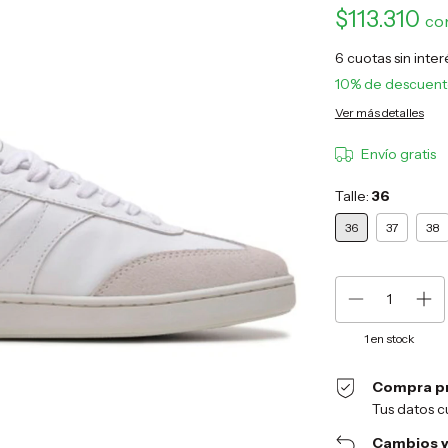
$113.310
co
6
cuotas sin inte
10% de descuen
Ver más detalles
Envío gratis
Talle:
36
36
37
38
1
en stock
Compra p
Tus datos c
Cambios y