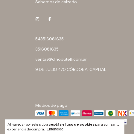
Sabemos de calzado.
543516081635
3516081635
ventas@dinobutelli.com.ar
9 DE JULIO 470 CÓRDOBA-CAPITAL
Medios de pago
Al navegar por este sitio
aceptás el uso de cookies
para agilizar tu
experiencia de compra.
Entendido