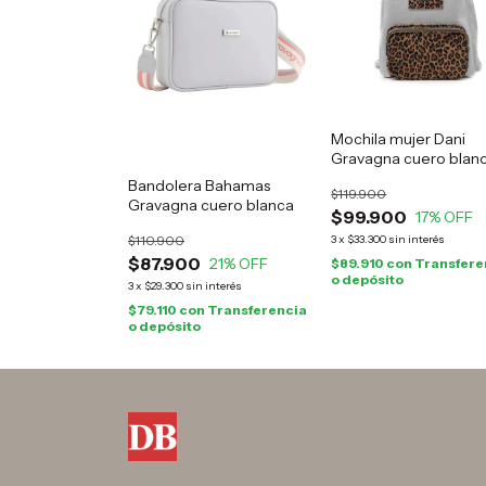
Mochila mujer Dani
Gravagna cuero blan
animal print
Bandolera Bahamas
$119.900
Gravagna cuero blanca
$99.900
17
% OFF
$110.900
3
x
$33.300
sin interés
$87.900
21
% OFF
$89.910
con
Transfere
o depósito
3
x
$29.300
sin interés
$79.110
con
Transferencia
o depósito