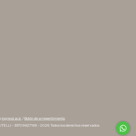
s
ingresá acá.
/
Botón de arrepentimiento
TELLI - 33709627169 - 2026. Todos los derechos reservados.