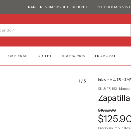
TRANFERENCIA 10% DE DESCUENTO
3 Y 6 CUOTAS SIN INTERÉ
CARTERAS
OUTLET
ACCESORIOS
PROMO 2X1
Inicio
>
MUJER
>
ZAP
1
/
5
SKU:
FR 1621 blanco
Zapatilla
$169.900
$125.9
Precio sin impuestos