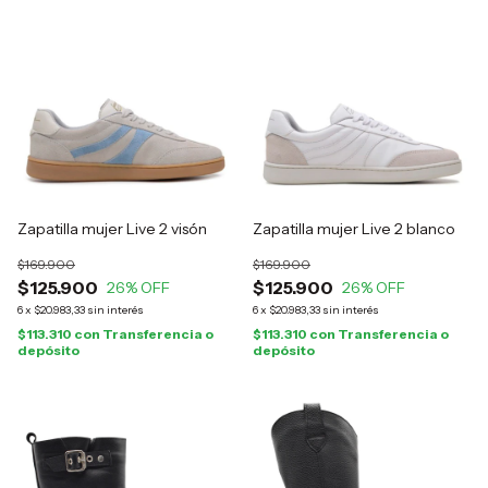
Zapatilla mujer Live 2 visón
Zapatilla mujer Live 2 blanco
$169.900
$169.900
$125.900
$125.900
26
% OFF
26
% OFF
6
x
$20.983,33
sin interés
6
x
$20.983,33
sin interés
$113.310
con
Transferencia o
$113.310
con
Transferencia o
depósito
depósito