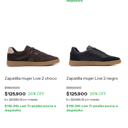
depósito
Zapatilla mujer Live 2 choco
Zapatilla mujer Live 2 negro
$169.900
$169.900
$125.900
$125.900
26
% OFF
26
% OFF
6
x
$20.983,33
sin interés
6
x
$20.983,33
sin interés
$113.310
con
Transferencia o
$113.310
con
Transferencia o
depósito
depósito