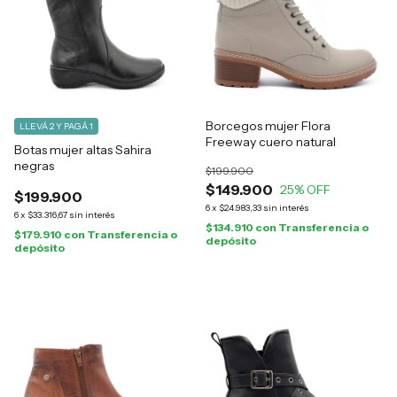
Borcegos mujer Flora
LLEVÁ 2 Y PAGÁ 1
Freeway cuero natural
Botas mujer altas Sahira
negras
$199.900
$149.900
25
% OFF
$199.900
6
x
$24.983,33
sin interés
6
x
$33.316,67
sin interés
$134.910
con
Transferencia o
$179.910
con
Transferencia o
depósito
depósito