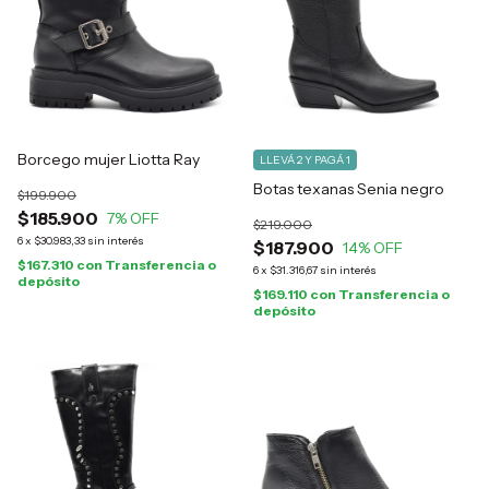
Borcego mujer Liotta Ray
LLEVÁ 2 Y PAGÁ 1
Botas texanas Senia negro
$199.900
$185.900
7
% OFF
$219.000
6
x
$30.983,33
sin interés
$187.900
14
% OFF
$167.310
con
Transferencia o
6
x
$31.316,67
sin interés
depósito
$169.110
con
Transferencia o
depósito