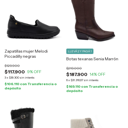
Zapatillas mujer Melodi
LLEVÁ 2 Y PAGÁ 1
Piccadilly negras
Botas texanas Senia Marrón
$129.900
$219.000
$117.900
9
% OFF
$187.900
14
% OFF
3
x
$39.300
sin interés
6
x
$31.316,67
sin interés
$106.110
con
Transferencia o
$169.110
con
Transferencia o
depósito
depósito