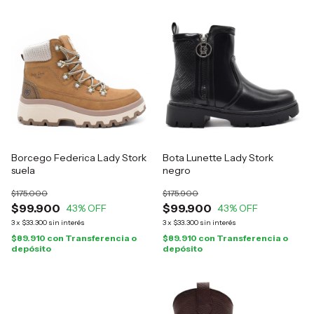
Borcego Federica Lady Stork
Bota Lunette Lady Stork
suela
negro
$175.000
$175.900
$99.900
$99.900
43
% OFF
43
% OFF
3
x
$33.300
sin interés
3
x
$33.300
sin interés
$89.910
con
Transferencia o
$89.910
con
Transferencia o
depósito
depósito