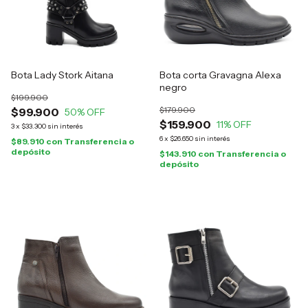
Bota Lady Stork Aitana
Bota corta Gravagna Alexa
negro
$199.900
$179.900
$99.900
50
% OFF
$159.900
11
% OFF
3
x
$33.300
sin interés
6
x
$26.650
sin interés
$89.910
con
Transferencia o
depósito
$143.910
con
Transferencia o
depósito