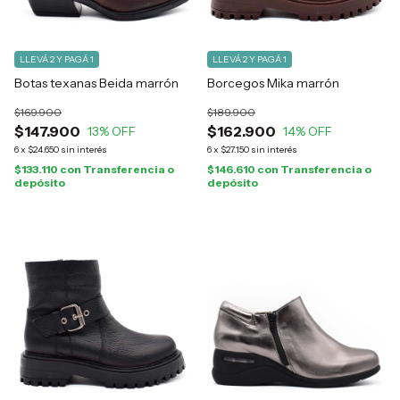
LLEVÁ 2 Y PAGÁ 1
LLEVÁ 2 Y PAGÁ 1
Botas texanas Beida marrón
Borcegos Mika marrón
$169.900
$189.900
$147.900
$162.900
13
% OFF
14
% OFF
6
x
$24.650
sin interés
6
x
$27.150
sin interés
$133.110
con
Transferencia o
$146.610
con
Transferencia o
depósito
depósito