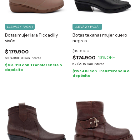
LLEVÁ 2 Y PAGÁ 1
LLEVÁ 2 Y PAGÁ 1
Botas mujer Iara Piccadilly
Botas texanas mujer cuero
visón
negras
$179.900
$199.900
$174.900
13
% OFF
6
x
$29.983,33
sin interés
6
x
$29.150
sin interés
$161.910
con
Transferencia o
depósito
$157.410
con
Transferencia o
depósito