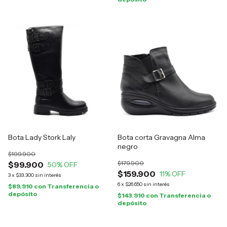
Bota Lady Stork Laly
Bota corta Gravagna Alma
negro
$199.900
$179.900
$99.900
50
% OFF
$159.900
11
% OFF
3
x
$33.300
sin interés
6
x
$26.650
sin interés
$89.910
con
Transferencia o
depósito
$143.910
con
Transferencia o
depósito