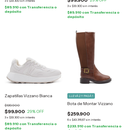
$99.900
29
% OFF
3
x
$33.300
sin interés
3
x
$33.300
sin interés
$89.910
con
Transferencia o
depósito
$89.910
con
Transferencia o
depósito
Zapatillas Vizzano Bianca
LLEVÁ 2 Y PAGÁ 1
Bota de Montar Vizzano
$139.900
$99.900
29
% OFF
$259.900
3
x
$33.300
sin interés
6
x
$43.316,67
sin interés
$89.910
con
Transferencia o
$233.910
con
Transferencia o
depósito