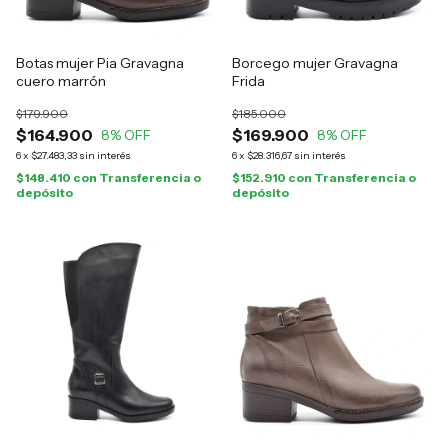
Botas mujer Pia Gravagna
Borcego mujer Gravagna
cuero marrón
Frida
$179.900
$185.000
$164.900
$169.900
8
% OFF
8
% OFF
6
x
$27.483,33
sin interés
6
x
$28.316,67
sin interés
$148.410
con
Transferencia o
$152.910
con
Transferencia o
depósito
depósito