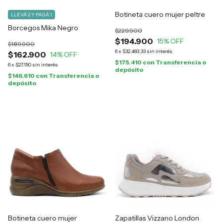
Botineta cuero mujer peltre
LLEVÁ 2 Y PAGÁ 1
Borcegos Mika Negro
$229.900
$194.900
15
% OFF
$189.900
6
x
$32.483,33
sin interés
$162.900
14
% OFF
$175.410
con
Transferencia o
6
x
$27.150
sin interés
depósito
$146.610
con
Transferencia o
depósito
Botineta cuero mujer
Zapatillas Vizzano London