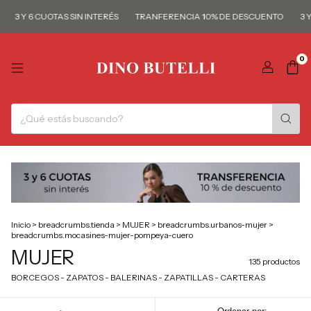
Y 6 CUOTAS SIN INTERÉS
TRANFERENCIA 10% DE DESCUENTO
3 Y 6 CU
0
Inicio
>
breadcrumbs.tienda
>
MUJER
>
breadcrumbs.urbanos-mujer
>
breadcrumbs.mocasines-mujer-pompeya-cuero
MUJER
135 productos
BORCEGOS - ZAPATOS - BALERINAS - ZAPATILLAS - CARTERAS