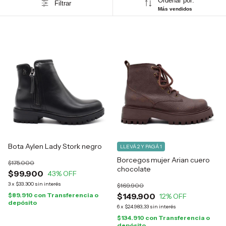
Ordenar por:
Filtrar
Más vendidos
Bota Aylen Lady Stork negro
LLEVÁ 2 Y PAGÁ 1
Borcegos mujer Arian cuero
$175.000
chocolate
$99.900
43
% OFF
3
x
$33.300
sin interés
$169.900
$89.910
con
Transferencia o
$149.900
12
% OFF
depósito
6
x
$24.983,33
sin interés
$134.910
con
Transferencia o
depósito