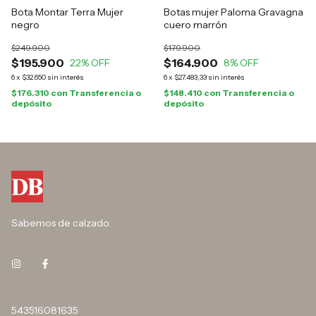
Bota Montar Terra Mujer
Botas mujer Paloma Gravagna
negro
cuero marrón
$249.900
$179.900
$195.900
$164.900
22
% OFF
8
% OFF
6
x
$32.650
sin interés
6
x
$27.483,33
sin interés
$176.310
con
Transferencia o
$148.410
con
Transferencia o
depósito
depósito
Sabemos de calzado.
543516081635