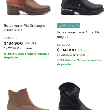
Botas mujer Pia Gravagna
LLEVÁ 2 Y PAGÁ 1
cuero suela
Botas mujer Tara Piccadilly
negras
$179.900
$164.900
8
% OFF
$219.900
6
x
$27.483,33
sin interés
$194.900
11
% OFF
$148.410
con
Transferencia o
6
x
$32.483,33
sin interés
depósito
$175.410
con
Transferencia o
depósito