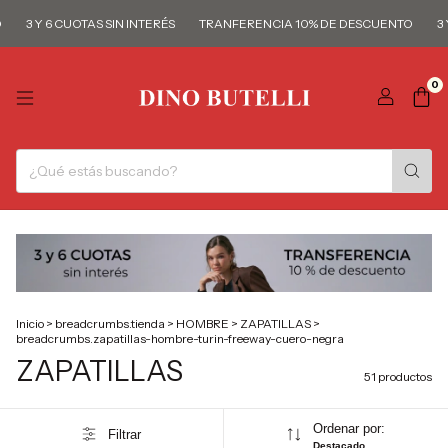
3 Y 6 CUOTAS SIN INTERÉS
TRANFERENCIA 10% DE DESCUENTO
3 Y 6 
0
Inicio
>
breadcrumbs.tienda
>
HOMBRE
>
ZAPATILLAS
>
breadcrumbs.zapatillas-hombre-turin-freeway-cuero-negra
ZAPATILLAS
51 productos
Ordenar por:
Filtrar
Destacado