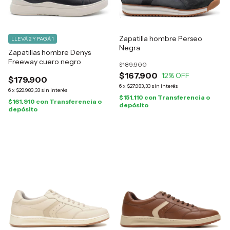
Zapatilla hombre Perseo
LLEVÁ 2 Y PAGÁ 1
Negra
Zapatillas hombre Denys
Freeway cuero negro
$189.900
$167.900
12
% OFF
$179.900
6
x
$27.983,33
sin interés
6
x
$29.983,33
sin interés
$151.110
con
Transferencia o
$161.910
con
Transferencia o
depósito
depósito