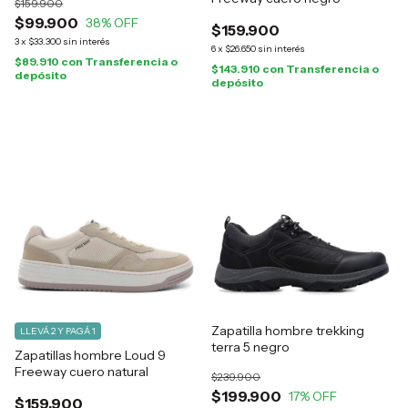
$159.900
$99.900
38
% OFF
$159.900
3
x
$33.300
sin interés
6
x
$26.650
sin interés
$89.910
con
Transferencia o
$143.910
con
Transferencia o
depósito
depósito
Zapatilla hombre trekking
LLEVÁ 2 Y PAGÁ 1
terra 5 negro
Zapatillas hombre Loud 9
Freeway cuero natural
$239.900
$199.900
17
% OFF
$159.900