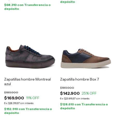
depósito
$68.310
con
Transferencia o
depósito
Zapatillas hombre Montreal
Zapatilla hombre Box 7
azul
$189.900
$189.900
$142.900
25
% OFF
$169.900
11
% OFF
6
x
$23.816,67
sin interés
6
x
$28.316,67
sin interés
$128.610
con
Transferencia o
depósito
$152.910
con
Transferencia o
depósito