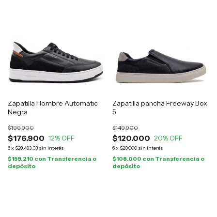
Zapatilla Hombre Automatic
Zapatilla pancha Freeway Box
Negra
5
$199.900
$149.900
$176.900
$120.000
12
% OFF
20
% OFF
6
x
$29.483,33
sin interés
6
x
$20.000
sin interés
$159.210
con
Transferencia o
$108.000
con
Transferencia o
depósito
depósito