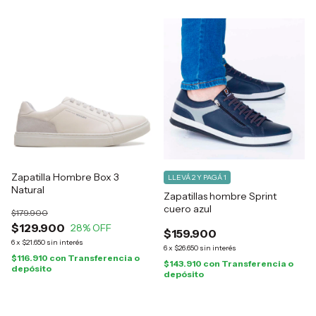
Zapatilla Hombre Box 3
LLEVÁ 2 Y PAGÁ 1
Natural
Zapatillas hombre Sprint
cuero azul
$179.900
$129.900
28
% OFF
$159.900
6
x
$21.650
sin interés
6
x
$26.650
sin interés
$116.910
con
Transferencia o
$143.910
con
Transferencia o
depósito
depósito