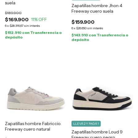
suela
Zapatillas hombre Jhon 4
Freeway cuero suela
$189.900
$169.900
11
% OFF
$159.900
6
x
$28.316,67
sin interés
6
x
$26.650
sin interés
$152.910
con
Transferencia o
$143.910
con
Transferencia o
depósito
depósito
Zapatillas hombre Fabriccio
LLEVÁ 2 Y PAGÁ 1
Freeway cuero natural
Zapatillas hombre Loud 9
Freeway cuero negro