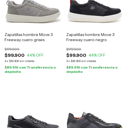
Zapatillas hombre Move 3
Zapatillas hombre Move 3
Freeway cuero grises
Freeway cuero negro
$179.900
$179.900
$99.900
$99.900
44
% OFF
44
% OFF
3
x
$33.300
sin interés
3
x
$33.300
sin interés
$89.910
con
Transferencia o
$89.910
con
Transferencia o
depósito
depósito