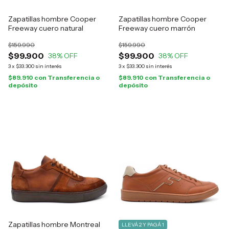
Zapatillas hombre Cooper
Zapatillas hombre Cooper
Freeway cuero natural
Freeway cuero marrón
$159.990
$159.990
$99.900
$99.900
38
% OFF
38
% OFF
3
x
$33.300
sin interés
3
x
$33.300
sin interés
$89.910
con
Transferencia o
$89.910
con
Transferencia o
depósito
depósito
Zapatillas hombre Montreal
LLEVÁ 2 Y PAGÁ 1