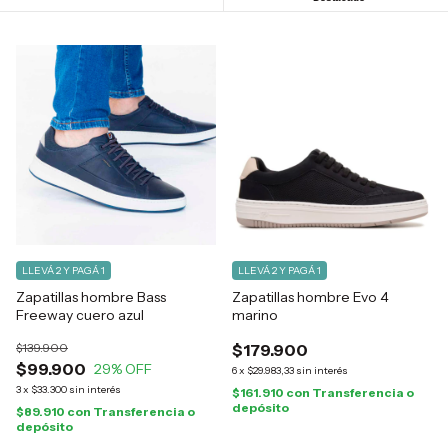
LLEVÁ 2 Y PAGÁ 1
LLEVÁ 2 Y PAGÁ 1
Zapatillas hombre Bass
Zapatillas hombre Evo 4
Freeway cuero azul
marino
$139.900
$179.900
$99.900
29
% OFF
6
x
$29.983,33
sin interés
3
x
$33.300
sin interés
$161.910
con
Transferencia o
depósito
$89.910
con
Transferencia o
depósito