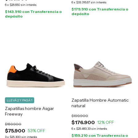
6
x
$33.316,67
sin interés
6
x
$26.650
sin interés
$179.910
con
Transferencia o
$143.910
con
Transferencia o
depósito
depósito
Zapatilla Hombre Automatic
LLEVÁ 2 Y PAGÁ 1
natural
Zapatillas hombre Asgar
Freeway
$199.900
$176.900
12
% OFF
$159.900
6
x
$29.483,33
sin interés
$75.900
53
% OFF
$159.210
con
Transferencia o
3
x
$25.300
sin interés