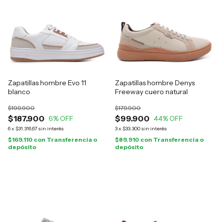
Zapatillas hombre Evo 11
Zapatillas hombre Denys
blanco
Freeway cuero natural
$199.900
$179.900
$187.900
$99.900
6
% OFF
44
% OFF
6
x
$31.316,67
sin interés
3
x
$33.300
sin interés
$169.110
con
Transferencia o
$89.910
con
Transferencia o
depósito
depósito