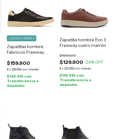
LLEVÁ 2 Y PAGÁ 1
Zapatilla hombre Evo 3
Freeway cuero marrón
Zapatillas hombre
Fabriccio Freeway
$169.900
cuero negro
$129.900
24
% OFF
$159.900
6
x
$21.650
sin interés
6
x
$26.650
sin interés
$116.910
con
$143.910
con
Transferencia o
Transferencia o
depósito
depósito