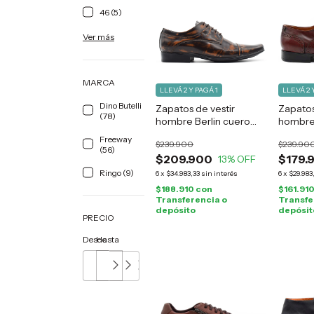
46 (5)
Ver más
MARCA
LLEVÁ 2 Y PAGÁ 1
LLEVÁ 2 
Dino Butelli
Zapatos de vestir
Zapatos
(78)
hombre Berlin cuero
hombre 
marrón
marrón
Freeway
$239.900
$239.90
(56)
$209.900
$179.
13
% OFF
Ringo (9)
6
x
$34.983,33
sin interés
6
x
$29.983
$188.910
con
$161.91
Transferencia o
Transfe
depósito
depósit
PRECIO
Desde
Hasta