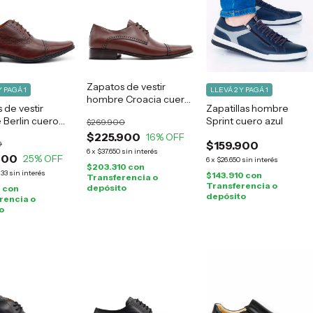
Zapatos de vestir
Y PAGÁ 1
LLEVÁ 2 Y PAGÁ 1
hombre Croacia cuero
 de vestir
Zapatillas hombre
suela
Berlin cuero
Sprint cuero azul
$269.900
$225.900
16
% OFF
0
$159.900
6
x
$37.650
sin interés
900
25
% OFF
6
x
$26.650
sin interés
$203.310
con
,33
sin interés
$143.910
con
Transferencia o
Transferencia o
depósito
0
con
depósito
rencia o
o