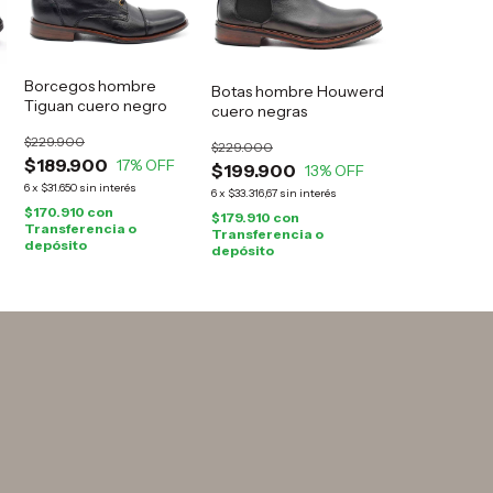
Borcegos hombre
Botas hombre Houwerd
Tiguan cuero negro
cuero negras
$229.900
$229.000
$189.900
17
% OFF
$199.900
13
% OFF
6
x
$31.650
sin interés
6
x
$33.316,67
sin interés
$170.910
con
$179.910
con
Transferencia o
Transferencia o
depósito
depósito