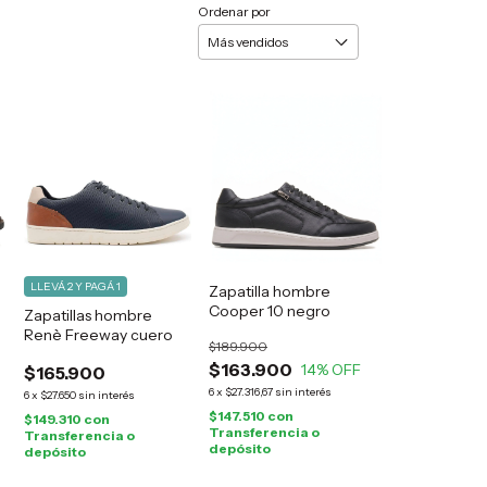
Ordenar por
LLEVÁ 2 Y PAGÁ 1
Zapatilla hombre
Cooper 10 negro
Zapatillas hombre
Renè Freeway cuero
$189.900
$163.900
14
% OFF
$165.900
6
x
$27.316,67
sin interés
6
x
$27.650
sin interés
$147.510
con
$149.310
con
Transferencia o
Transferencia o
depósito
depósito