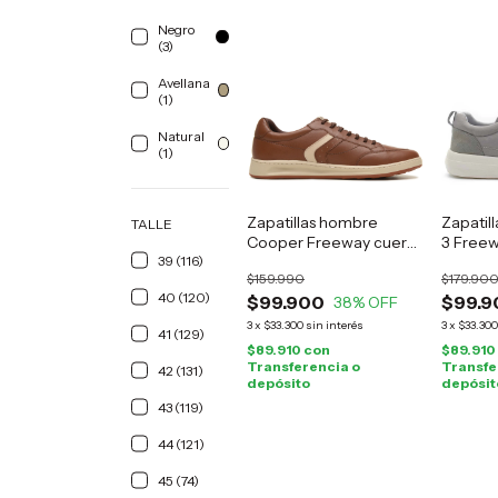
Negro
(3)
Avellana
(1)
Natural
(1)
Zapatillas hombre
Zapatil
TALLE
Cooper Freeway cuero
3 Freew
39 (116)
marrón
$159.990
$179.90
40 (120)
$99.900
$99.9
38
% OFF
3
x
$33.300
sin interés
3
x
$33.300
41 (129)
$89.910
con
$89.910
Transferencia o
Transfe
42 (131)
depósito
depósit
43 (119)
44 (121)
45 (74)