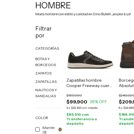
HOMBRE
Moda hombre con estilo y calidad en Dino Butelli, ¡explorá ya!
Filtrar
por
CATEGORÍAS
BOTAS Y
BORCEGOS
ZAPATOS
Zapatillas hombre
Borceg
ZAPATILLAS
Cooper Freeway cuero
Absolut
NAUTICOS Y
negro
marrón
$159.990
$249.90
SANDALIAS
$99.900
$209.
38
% OFF
3
x
$33.300
sin interés
6
x
$34.983
$89.910
con
$188.91
COLOR
Transferencia o
Transfe
depósito
depósit
Marrón
(3)