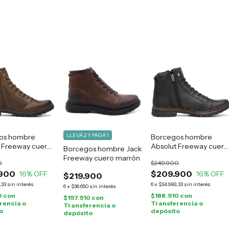
LLEVÁ 2 Y PAGÁ 1
os hombre
Borcegos hombre
 Freeway cuero
Absolut Freeway cuero
Borcegos hombre Jack
negro
Freeway cuero marrón
0
$249.900
900
$209.900
16
% OFF
16
% OFF
$219.900
,33
sin interés
6
x
$34.983,33
sin interés
6
x
$36.650
sin interés
0
con
$188.910
con
$197.910
con
rencia o
Transferencia o
Transferencia o
o
depósito
depósito