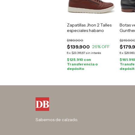
Zapatillas Jhon 2 Talles
Botas v
especiales habano
Gunther
$189.900
$219.90
$139.900
$179.
26
% OFF
6
x
$23.316,67
sin interés
6
x
$29.983
$125.910
con
$161.91
Transferencia o
Transfe
depósito
depósit
Sabemos de calzado.