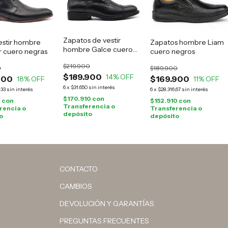
Zapatos de vestir
estir hombre
Zapatos hombre Liam
hombre Galce cuero
 cuero negras
cuero negros
negro
$219.900
0
$189.900
$189.900
14
% OFF
900
$169.900
18
% OFF
11
% OFF
6
x
$31.650
sin interés
,33
sin interés
6
x
$28.316,67
sin interés
$170.910
con
0
con
$152.910
con
Transferencia o
rencia o
Transferencia o
depósito
o
depósito
CONTACTO
CAMBIOS
DEVOLUCIÓN Y GARANTÍAS
PREGUNTAS FRECUENTES