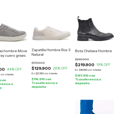
Zapatilla Hombre Box 3
las hombre Move
Bota Chelsea Hombre
Natural
ay cuero grises
$269.900
$179.900
0
$219.900
19
% OFF
$129.900
28
% OFF
00
44
% OFF
6
x
$36.650
sin interés
6
x
$21.650
sin interés
sin interés
$197.910
con
$116.910
con
Transferencia o
con
Transferencia o
depósito
rencia o
depósito
o