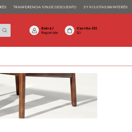
TRANFERENCIA 10% DE DESCUENTO
3 Y 6 CUOTAS SIN INTERÉS
TRA
Entrá
/
Carrito
(
0
)
Registráte
$0