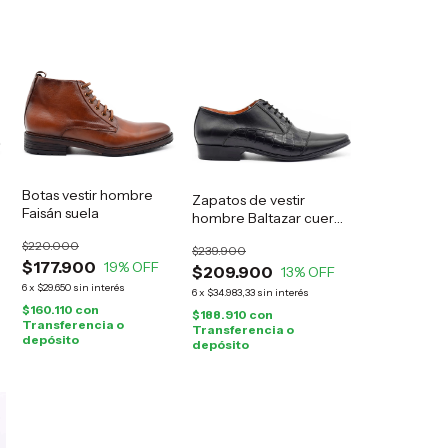
Botas vestir hombre
Zapatos de vestir
Faisán suela
hombre Baltazar cuero
negro
$220.000
$239.900
$177.900
19
% OFF
$209.900
13
% OFF
6
x
$29.650
sin interés
6
x
$34.983,33
sin interés
$160.110
con
$188.910
con
Transferencia o
Transferencia o
depósito
depósito