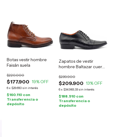
Botas vestir hombre
Zapatos de vestir
Faisán suela
hombre Baltazar cuero
negro
$220.000
$239.900
$177.900
19
% OFF
$209.900
13
% OFF
6
x
$29.650
sin interés
6
x
$34.983,33
sin interés
$160.110
con
$188.910
con
Transferencia o
Transferencia o
depósito
depósito