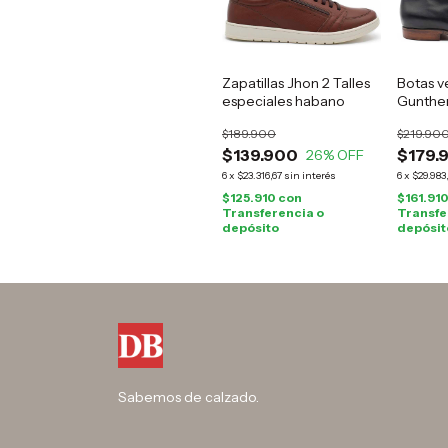
Zapatillas Jhon 2 Talles
Botas v
especiales habano
Gunther
$189.900
$219.90
$139.900
$179.
26
% OFF
6
x
$23.316,67
sin interés
6
x
$29.983
$125.910
con
$161.91
Transferencia o
Transfe
depósito
depósit
Sabemos de calzado.