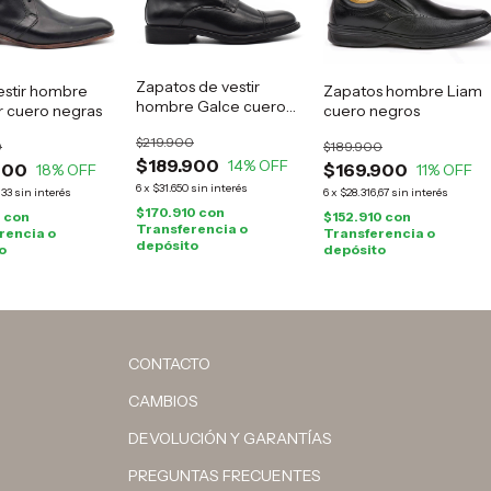
Zapatos de vestir
estir hombre
Zapatos hombre Liam
hombre Galce cuero
 cuero negras
cuero negros
negro
$219.900
0
$189.900
$189.900
14
% OFF
900
$169.900
18
% OFF
11
% OFF
6
x
$31.650
sin interés
,33
sin interés
6
x
$28.316,67
sin interés
$170.910
con
0
con
$152.910
con
Transferencia o
rencia o
Transferencia o
depósito
o
depósito
CONTACTO
CAMBIOS
DEVOLUCIÓN Y GARANTÍAS
PREGUNTAS FRECUENTES