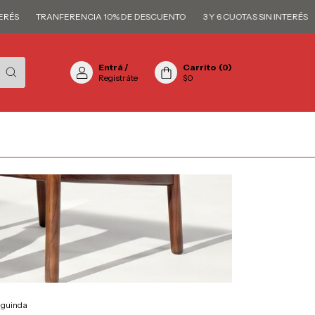
TRANFERENCIA 10% DE DESCUENTO
3 Y 6 CUOTAS SIN INTERÉS
TR
Entrá
/
Carrito
(
0
)
Registráte
$0
-guinda