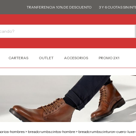
TRANFERENCIA 10% DE DESCUENTO
3 Y 6 CUOTAS SIN INTERÉS
CARTERAS
OUTLET
ACCESORIOS
PROMO 2X1
orios-hombres
>
breadcrumbs.cintos-hombre
>
breadcrumbs.cinturon-cuero-luxe