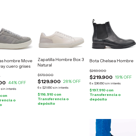
Zapatilla Hombre Box 3
las hombre Move
Bota Chelsea Hombre
Natural
ay cuero grises
$269.900
$179.900
0
$219.900
19
% OFF
$129.900
28
% OFF
00
44
% OFF
6
x
$36.650
sin interés
6
x
$21.650
sin interés
sin interés
$197.910
con
$116.910
con
Transferencia o
con
Transferencia o
depósito
rencia o
depósito
o