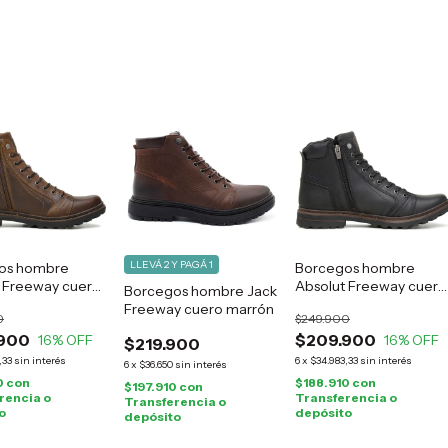
LLEVÁ 2 Y PAGÁ 1
os hombre
Borcegos hombre
 Freeway cuero
Absolut Freeway cuero
Borcegos hombre Jack
negro
Freeway cuero marrón
0
$249.900
900
$209.900
16
% OFF
16
% OFF
$219.900
,33
sin interés
6
x
$34.983,33
sin interés
6
x
$36.650
sin interés
0
con
$188.910
con
$197.910
con
rencia o
Transferencia o
Transferencia o
o
depósito
depósito