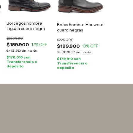
Borcegos hombre
Botas hombre Houwerd
Tiguan cuero negro
cuero negras
$229.900
$229.000
$189.900
17
% OFF
$199.900
13
% OFF
6
x
$31.650
sin interés
6
x
$33.316,67
sin interés
$170.910
con
$179.910
con
Transferencia o
Transferencia o
depósito
depósito