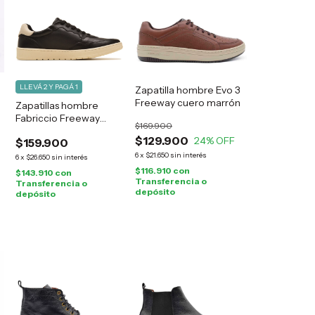
LLEVÁ 2 Y PAGÁ 1
Zapatilla hombre Evo 3
Freeway cuero marrón
Zapatillas hombre
Fabriccio Freeway
$169.900
cuero negro
$129.900
24
% OFF
$159.900
6
x
$21.650
sin interés
6
x
$26.650
sin interés
$116.910
con
$143.910
con
Transferencia o
Transferencia o
depósito
depósito