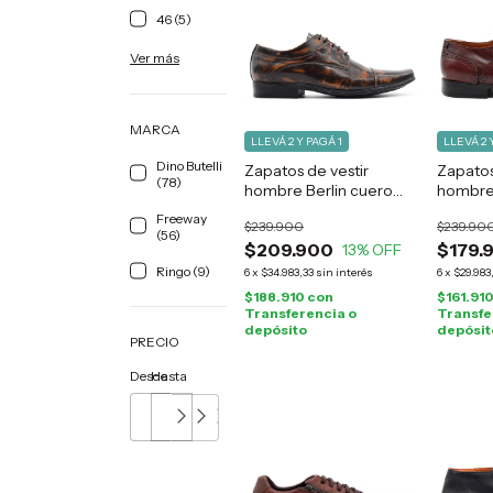
46 (5)
Ver más
MARCA
LLEVÁ 2 Y PAGÁ 1
LLEVÁ 2 
Dino Butelli
Zapatos de vestir
Zapatos
(78)
hombre Berlin cuero
hombre 
marrón
marrón
Freeway
$239.900
$239.90
(56)
$209.900
$179.
13
% OFF
Ringo (9)
6
x
$34.983,33
sin interés
6
x
$29.983
$188.910
con
$161.91
Transferencia o
Transfe
depósito
depósit
PRECIO
Desde
Hasta