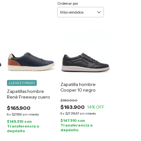
Ordenar por
LLEVÁ 2 Y PAGÁ 1
Zapatilla hombre
Cooper 10 negro
Zapatillas hombre
Renè Freeway cuero
$189.900
$163.900
14
% OFF
$165.900
6
x
$27.316,67
sin interés
6
x
$27.650
sin interés
$147.510
con
$149.310
con
Transferencia o
Transferencia o
depósito
depósito