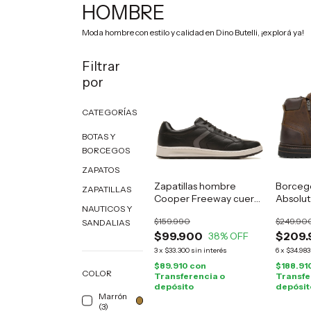
HOMBRE
Moda hombre con estilo y calidad en Dino Butelli, ¡explorá ya!
Filtrar
por
CATEGORÍAS
BOTAS Y
BORCEGOS
ZAPATOS
Zapatillas hombre
Borceg
ZAPATILLAS
Cooper Freeway cuero
Absolut
NAUTICOS Y
negro
marrón
$159.990
$249.90
SANDALIAS
$99.900
$209.
38
% OFF
3
x
$33.300
sin interés
6
x
$34.983
$89.910
con
$188.91
COLOR
Transferencia o
Transfe
depósito
depósit
Marrón
(3)