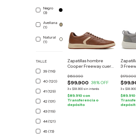
Negro
(3)
Avellana
(1)
Natural
(1)
Zapatillas hombre
Zapatil
TALLE
Cooper Freeway cuero
3 Freew
39 (116)
marrón
$159.990
$179.90
40 (120)
$99.900
$99.9
38
% OFF
3
x
$33.300
sin interés
3
x
$33.300
41 (129)
$89.910
con
$89.910
Transferencia o
Transfe
42 (131)
depósito
depósit
43 (119)
44 (121)
45 (73)