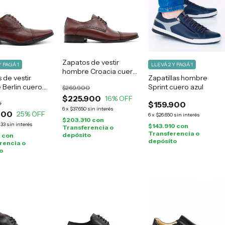
Zapatos de vestir
Y PAGÁ 1
LLEVÁ 2 Y PAGÁ 1
hombre Croacia cuero
 de vestir
Zapatillas hombre
suela
Berlin cuero
Sprint cuero azul
$269.900
$225.900
16
% OFF
0
$159.900
6
x
$37.650
sin interés
900
25
% OFF
6
x
$26.650
sin interés
$203.310
con
,33
sin interés
$143.910
con
Transferencia o
Transferencia o
depósito
0
con
depósito
rencia o
o