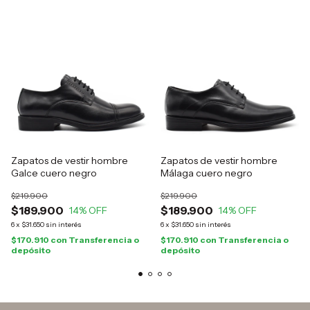
Zapatos de vestir hombre
Zapatos de vestir hombre
Galce cuero negro
Málaga cuero negro
$219.900
$219.900
$189.900
$189.900
14
% OFF
14
% OFF
6
x
$31.650
sin interés
6
x
$31.650
sin interés
$170.910
con
Transferencia o
$170.910
con
Transferencia o
depósito
depósito