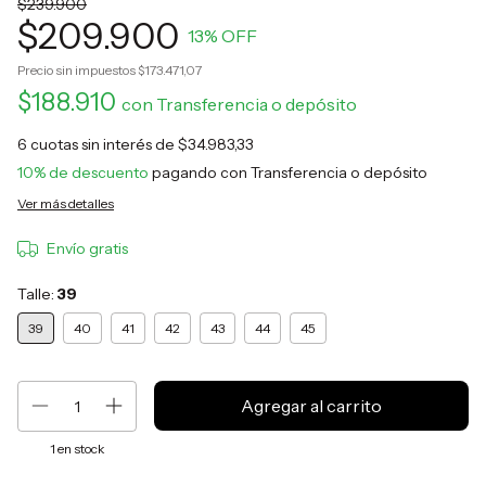
$239.900
$209.900
13
% OFF
Precio sin impuestos
$173.471,07
$188.910
con
Transferencia o depósito
6
cuotas sin interés de
$34.983,33
10% de descuento
pagando con Transferencia o depósito
Ver más detalles
Envío gratis
Talle:
39
39
40
41
42
43
44
45
1
en stock