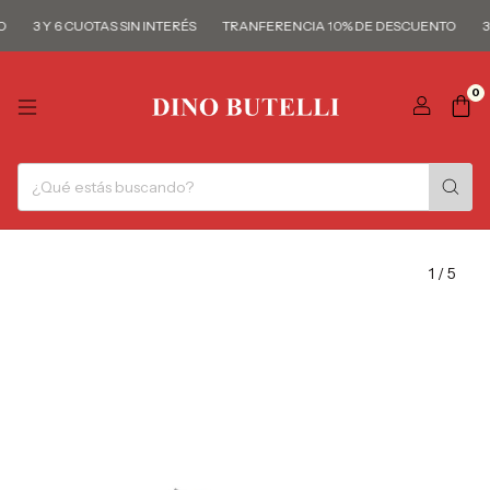
3 Y 6 CUOTAS SIN INTERÉS
TRANFERENCIA 10% DE DESCUENTO
3 
0
1
/
5