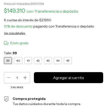
Precio sin impuestos
$137.107,44
$149.310
con
Transferencia o depósito
6
cuotas sin interés de
$27.650
10% de descuento
pagando con Transferencia o depósito
Ver más detalles
Envío gratis
Talle:
39
39
40
41
42
43
44
45
2
en stock
Compra protegida
Tus datos cuidados durante toda la compra.