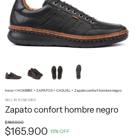
Inicio
>
HOMBRE
>
ZAPATOS
>
CASUAL
>
Zapato confort hombre negro
SKU:
RI 10 NEGRO
Zapato confort hombre negro
$189.900
$165.900
13
% OFF