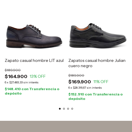
Zapato casual hombre LIT azul
Zapatos casual hombre Julian
cuero negro
$189.900
$189.900
$164.900
13
% OFF
$169.900
11
% OFF
6
x
$27.483,33
sin interés
6
x
$28.316,67
sin interés
$148.410
con
Transferencia o
depósito
$152.910
con
Transferencia o
depósito