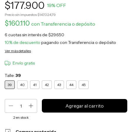
$177.900
19
% OFF
Precio sin impuestos
$147.024,79
$160.110
con
Transferencia o depósito
6
cuotas sin interés de
$29.650
10% de descuento
pagando con Transferencia o depósito
Ver más detalles
Envío gratis
Talle:
39
39
40
41
42
43
44
45
2
en stock
Compra protegida