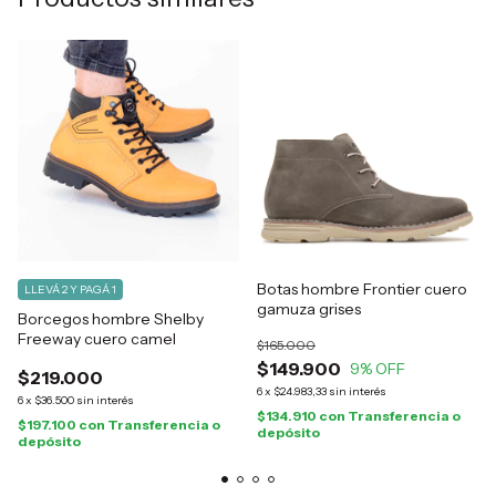
Botas hombre Frontier cuero
LLEVÁ 2 Y PAGÁ 1
gamuza grises
Borcegos hombre Shelby
Freeway cuero camel
$165.000
$149.900
9
% OFF
$219.000
6
x
$24.983,33
sin interés
6
x
$36.500
sin interés
$134.910
con
Transferencia o
$197.100
con
Transferencia o
depósito
depósito