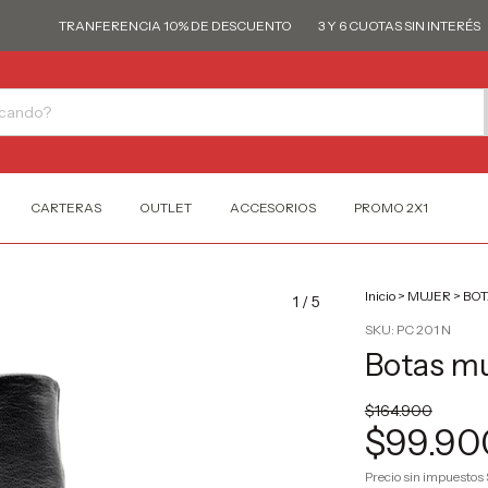
TRANFERENCIA 10% DE DESCUENTO
3 Y 6 CUOTAS SIN INTERÉS
T
CARTERAS
OUTLET
ACCESORIOS
PROMO 2X1
Inicio
>
MUJER
>
BOT
1
/
5
SKU:
PC 201 N
Botas mu
$164.900
$99.90
Precio sin impuestos