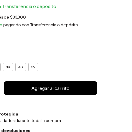
n
Transferencia o depósito
rés de
$33.300
to
pagando con Transferencia o depósito
39
40
35
rotegida
uidados durante toda la compra.
 devoluciones