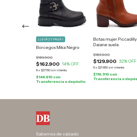
r Piccadilly
Botas mujer Piccadilly
LLEVÁ 2 Y PAGÁ 1
a
Daiane suela
Borcegos Mika Negro
$189.900
$189.900
0
$129.900
39
% OFF
32
% OFF
$162.900
14
% OFF
 interés
6
x
$21.650
sin interés
6
x
$27.150
sin interés
n
Transferencia
$116.910
con
$146.610
con
Transferencia o depós
Transferencia o depósito
Sabemos de calzado.