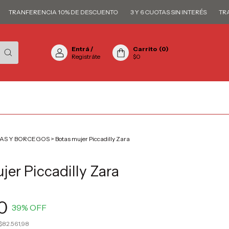
RANFERENCIA 10% DE DESCUENTO
3 Y 6 CUOTAS SIN INTERÉS
TRANFE
Entrá
/
Carrito
(
0
)
Registráte
$0
AS Y BORCEGOS
>
Botas mujer Piccadilly Zara
jer Piccadilly Zara
0
39
% OFF
$82.561,98