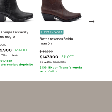
s mujer Piccadilly
Botas mujer Au
LLEVÁ 2 Y PAGÁ 1
ane negro
Gravagna cuer
Botas texanas Beida
marrón
.900
$185.000
9.900
$165.900
32
% OFF
10
$169.900
1.650
sin interés
6
x
$27.650
sin interés
$147.900
13
% OFF
.910
con
$149.310
con
6
x
$24.650
sin interés
sferencia o depósito
Transferencia o
$133.110
con
Transferencia
o depósito