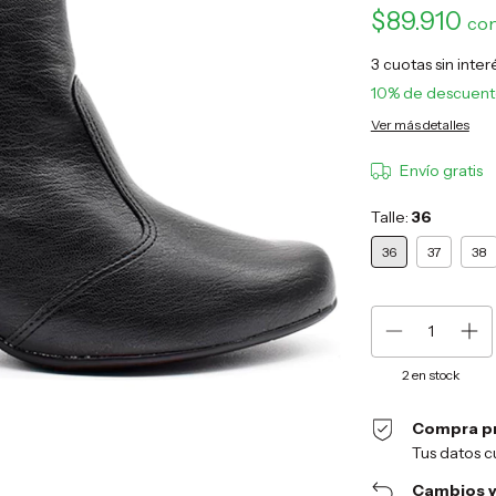
$89.910
co
3
cuotas sin inte
10% de descuen
Ver más detalles
Envío gratis
Talle:
36
36
37
38
2
en stock
Compra p
Tus datos c
Cambios y