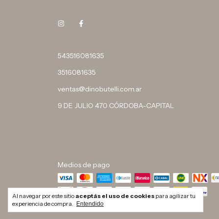
543516081635
3516081635
ventas@dinobutelli.com.ar
9 DE JULIO 470 CÓRDOBA-CAPITAL
Medios de pago
Al navegar por este sitio
aceptás el uso de cookies
para agilizar tu
experiencia de compra.
Entendido