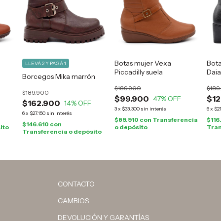
Botas mujer Vexa
Bota
LLEVÁ 2 Y PAGÁ 1
Piccadilly suela
Dai
Borcegos Mika marrón
$189.900
$189
$189.900
$99.900
$12
47
% OFF
$162.900
14
% OFF
3
x
$33.300
sin interés
6
x
$2
6
x
$27.150
sin interés
$89.910
con
Transferencia
$116
$146.610
con
ito
o depósito
Tran
Transferencia o depósito
CONTACTO
CAMBIOS
DEVOLUCIÓN Y GARANTÍAS