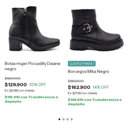
Botas mujer Piccadilly Daiane
LLEVÁ 2 Y PAGÁ 1
negro
Borcegos Mika Negro
$189.900
$189.900
$129.900
32
% OFF
$162.900
14
% OFF
6
x
$21.650
sin interés
6
x
$27.150
sin interés
$116.910
con
Transferencia o
$146.610
con
Transferencia o
depósito
depósito