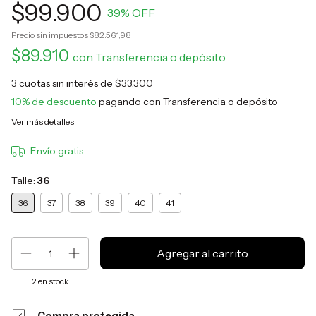
$99.900
39
% OFF
Precio sin impuestos
$82.561,98
$89.910
con
Transferencia o depósito
3
cuotas sin interés de
$33.300
10% de descuento
pagando con Transferencia o depósito
Ver más detalles
Envío gratis
Talle:
36
36
37
38
39
40
41
2
en stock
Compra protegida