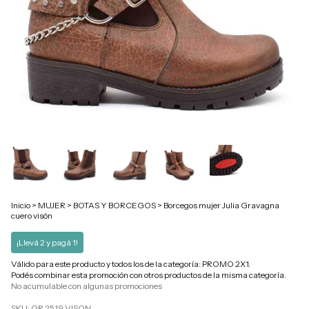
Inicio
>
MUJER
>
BOTAS Y BORCEGOS
>
Borcegos mujer Julia Gravagna
cuero visón
¡Llevá 2 y pagá 1!
Válido para este producto y todos los de la categoría: PROMO 2X1.
Podés combinar esta promoción con otros productos de la misma categoría.
No acumulable con algunas promociones
SKU:
GR 2519 VISON