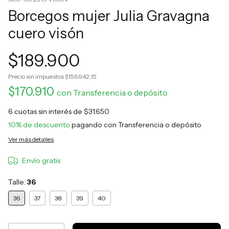
Borcegos mujer Julia Gravagna
cuero visón
$189.900
Precio sin impuestos
$156.942,15
$170.910
con
Transferencia o depósito
6
cuotas sin interés de
$31.650
10% de descuento
pagando con Transferencia o depósito
Ver más detalles
Envío gratis
Talle:
36
36
37
38
39
40