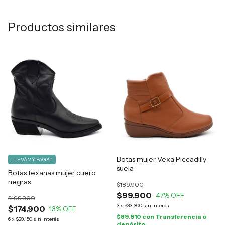
Productos similares
Botas mujer Vexa Piccadilly
LLEVÁ 2 Y PAGÁ 1
suela
Botas texanas mujer cuero
negras
$189.900
$99.900
47
% OFF
$199.900
3
x
$33.300
sin interés
$174.900
13
% OFF
$89.910
con
Transferencia o
6
x
$29.150
sin interés
depósito