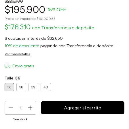
$229.900
$195.900
15
% OFF
Precio sin impuestos
$161.900,83
$176.310
con
Transferencia o depósito
6
cuotas sin interés de
$32.650
10% de descuento
pagando con Transferencia o depósito
Ver más detalles
Envío gratis
Talle:
36
36
38
39
40
1
en stock