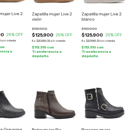
 mujer Live 2
Zapatilla mujer Live 2
Zapatilla mujer Live 2
visón
blanco
$169.900
$169.900
00
26
% OFF
$125.900
$125.900
26
% OFF
26
% OFF
3
sin interés
6
x
$20.983,33
sin interés
6
x
$20.983,33
sin interés
on
$113.310
con
$113.310
con
encia o
Transferencia o
Transferencia o
depósito
depósito
ta Gravagna
Botas mujer Pia
Borcego mujer