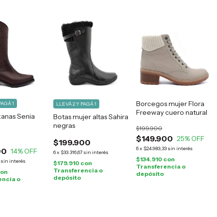
Borcegos mujer Flora
PAGÁ 1
LLEVÁ 2 Y PAGÁ 1
Freeway cuero natural
xanas Senia
Botas mujer altas Sahira
negras
$199.900
$149.900
25
% OFF
$199.900
6
x
$24.983,33
sin interés
00
14
% OFF
6
x
$33.316,67
sin interés
$134.910
con
sin interés
$179.910
con
Transferencia o
Transferencia o
on
depósito
depósito
encia o