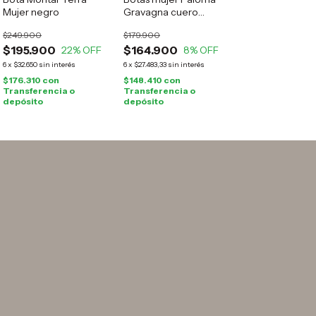
Mujer negro
Gravagna cuero
marrón
$249.900
$179.900
$195.900
$164.900
22
% OFF
8
% OFF
6
x
$32.650
sin interés
6
x
$27.483,33
sin interés
$176.310
con
$148.410
con
Transferencia o
Transferencia o
depósito
depósito