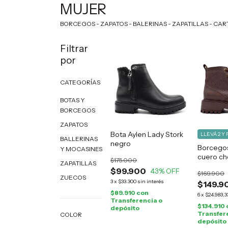
MUJER
BORCEGOS - ZAPATOS - BALERINAS - ZAPATILLAS - CA
Filtrar
por
CATEGORÍAS
BOTAS Y
BORCEGOS
ZAPATOS
Bota Aylen Lady Stork
LLEVÁ 2 Y 
BALLERINAS
negro
Borcegos
Y MOCASINES
cuero ch
$175.000
ZAPATILLAS
$99.900
43
% OFF
$169.900
ZUECOS
3
x
$33.300
sin interés
$149.9
$89.910
con
6
x
$24.983,3
Transferencia o
$134.910
depósito
Transfer
COLOR
depósito