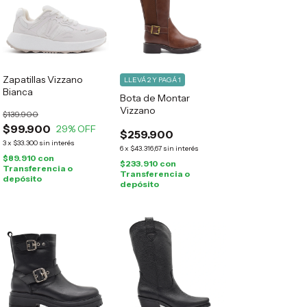
Zapatillas Vizzano
LLEVÁ 2 Y PAGÁ 1
Bianca
Bota de Montar
Vizzano
$139.900
$99.900
29
% OFF
$259.900
3
x
$33.300
sin interés
6
x
$43.316,67
sin interés
$89.910
con
$233.910
con
Transferencia o
Transferencia o
depósito
depósito