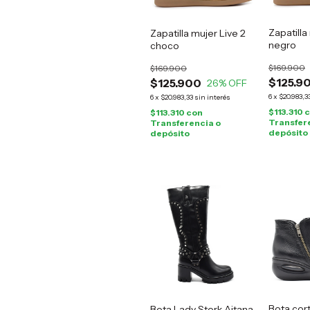
Zapatilla
Zapatilla mujer Live 2
negro
choco
$169.900
$169.900
$125.9
$125.900
26
% OFF
6
x
$20.983,3
6
x
$20.983,33
sin interés
$113.310
c
$113.310
con
Transfer
Transferencia o
depósito
depósito
Bota cor
Bota Lady Stork Aitana