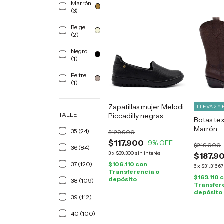
Marrón
(3)
Beige
(2)
Negro
(1)
Peltre
(1)
Zapatillas mujer Melodi
LLEVÁ 2 Y 
TALLE
Piccadilly negras
Botas te
Marrón
35 (24)
$129.900
$117.900
9
% OFF
$219.000
36 (84)
3
x
$39.300
sin interés
$187.9
37 (120)
$106.110
con
6
x
$31.316,67
Transferencia o
$169.110
c
depósito
38 (109)
Transfer
depósito
39 (112)
40 (100)