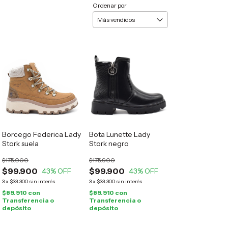
Ordenar por
Borcego Federica Lady
Bota Lunette Lady
Stork suela
Stork negro
$175.000
$175.900
$99.900
$99.900
43
% OFF
43
% OFF
3
x
$33.300
sin interés
3
x
$33.300
sin interés
$89.910
con
$89.910
con
Transferencia o
Transferencia o
depósito
depósito