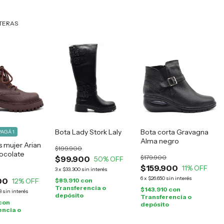
RTERAS
Bota Lady Stork Laly
Bota corta Gravagna
PAGÁ 1
Alma negro
 mujer Arian
$199.900
ocolate
$179.900
$99.900
50
% OFF
$159.900
11
% OFF
3
x
$33.300
sin interés
6
x
$26.650
sin interés
00
12
% OFF
$89.910
con
Transferencia o
$143.910
con
3
sin interés
depósito
Transferencia o
con
depósito
encia o