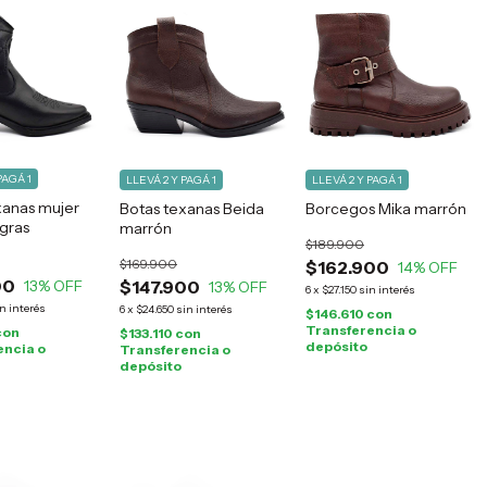
PAGÁ 1
LLEVÁ 2 Y PAGÁ 1
LLEVÁ 2 Y PAGÁ 1
xanas mujer
Botas texanas Beida
Borcegos Mika marrón
gras
marrón
$189.900
$169.900
$162.900
14
% OFF
00
13
% OFF
$147.900
13
% OFF
6
x
$27.150
sin interés
n interés
6
x
$24.650
sin interés
$146.610
con
Transferencia o
con
$133.110
con
depósito
encia o
Transferencia o
depósito