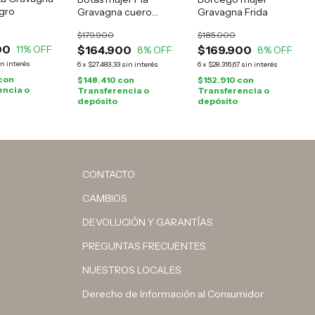
gro
Gravagna cuero
Gravagna Frida
marrón
$179.900
$185.000
00
11
% OFF
$164.900
$169.900
8
% OFF
8
% OFF
in interés
6
x
$27.483,33
sin interés
6
x
$28.316,67
sin interés
con
$148.410
con
$152.910
con
encia o
Transferencia o
Transferencia o
depósito
depósito
CONTACTO
CAMBIOS
DEVOLUCIÓN Y GARANTÍAS
PREGUNTAS FRECUENTES
NUESTROS LOCALES
Derecho de Información al Consumidor