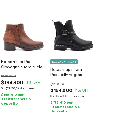
Botas mujer Pia
LLEVÁ 2 Y PAGÁ 1
Gravagna cuero suela
Botas mujer Tara
Piccadilly negras
$179.900
$164.900
8
% OFF
$219.900
6
x
$27.483,33
sin interés
$194.900
11
% OFF
$148.410
con
6
x
$32.483,33
sin interés
Transferencia o
$175.410
con
depósito
Transferencia o
depósito