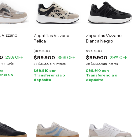
s Vizzano
Zapatillas Vizzano
Zapatillas Vizzano
Pelica
Bianca Negro
$165.000
$139.900
0
29
% OFF
$99.900
$99.900
39
% OFF
29
% OFF
in interés
3
x
$33.300
sin interés
3
x
$33.300
sin interés
on
$89.910
con
$89.910
con
encia o
Transferencia o
Transferencia o
depósito
depósito