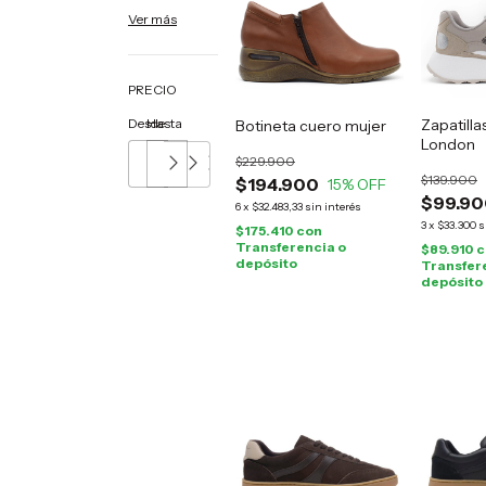
Ver más
PRECIO
Desde
Hasta
Zapatilla
Botineta cuero mujer
London
$229.900
$139.900
$194.900
15
% OFF
$99.90
6
x
$32.483,33
sin interés
3
x
$33.300
s
$175.410
con
Transferencia o
$89.910
c
depósito
Transfer
depósito