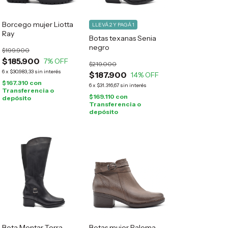
Borcego mujer Liotta
LLEVÁ 2 Y PAGÁ 1
Ray
Botas texanas Senia
negro
$199.900
$185.900
7
% OFF
$219.000
6
x
$30.983,33
sin interés
$187.900
14
% OFF
$167.310
con
6
x
$31.316,67
sin interés
Transferencia o
$169.110
con
depósito
Transferencia o
depósito
Bota Montar Terra
Botas mujer Paloma