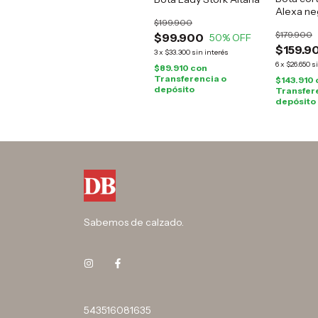
Alexa ne
$199.900
$179.900
$99.900
50
% OFF
$159.9
3
x
$33.300
sin interés
6
x
$26.650
s
$89.910
con
Transferencia o
$143.910
depósito
Transfer
depósito
Sabemos de calzado.
543516081635