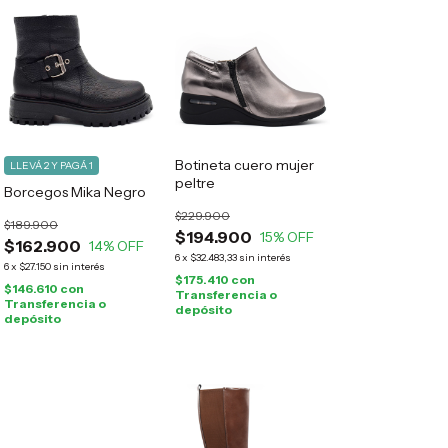
Botineta cuero mujer
LLEVÁ 2 Y PAGÁ 1
peltre
Borcegos Mika Negro
$229.900
$189.900
$194.900
15
% OFF
$162.900
14
% OFF
6
x
$32.483,33
sin interés
6
x
$27.150
sin interés
$175.410
con
$146.610
con
Transferencia o
Transferencia o
depósito
depósito