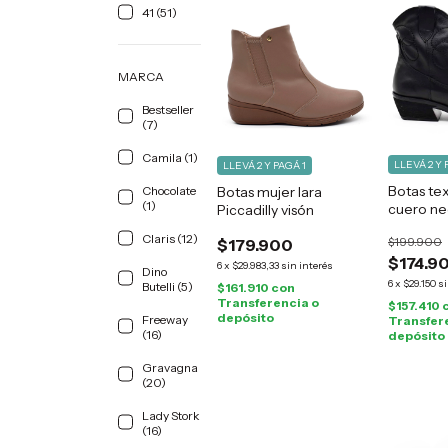
41 (51)
MARCA
Bestseller
(7)
Camila (1)
LLEVÁ 2 Y 
LLEVÁ 2 Y PAGÁ 1
Botas te
Chocolate
Botas mujer Iara
(1)
cuero ne
Piccadilly visón
Claris (12)
$199.900
$179.900
$174.9
6
x
$29.983,33
sin interés
Dino
6
x
$29.150
si
Butelli (5)
$161.910
con
Transferencia o
$157.410
depósito
Freeway
Transfer
(16)
depósito
Gravagna
(20)
Lady Stork
(16)