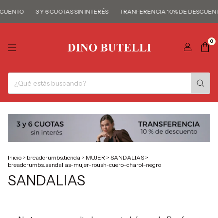
SCUENTO
3 Y 6 CUOTAS SIN INTERÉS
TRANFERENCIA 10% DE DESCUENT
0
Inicio
>
breadcrumbs.tienda
>
MUJER
>
SANDALIAS
>
breadcrumbs.sandalias-mujer-roush-cuero-charol-negro
SANDALIAS