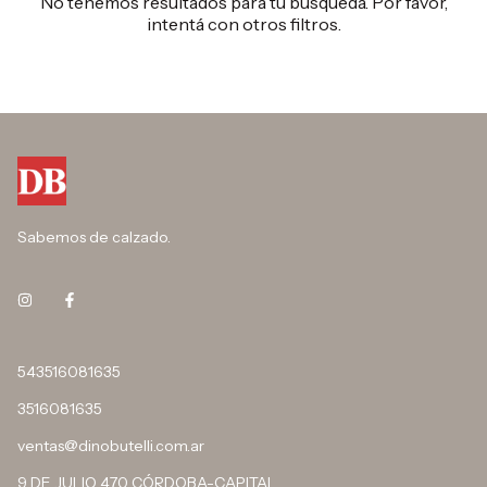
No tenemos resultados para tu búsqueda. Por favor,
intentá con otros filtros.
Sabemos de calzado.
543516081635
3516081635
ventas@dinobutelli.com.ar
9 DE JULIO 470 CÓRDOBA-CAPITAL