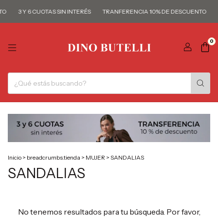
TO
3 Y 6 CUOTAS SIN INTERÉS
TRANFERENCIA 10% DE DESCUENTO
0
Inicio
>
breadcrumbs.tienda
>
MUJER
>
SANDALIAS
SANDALIAS
No tenemos resultados para tu búsqueda. Por favor,