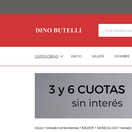
CATEGORÍAS
INICIO
MUJER
HOMBRE
Inicio
>
breadcrumbs.tienda
>
MUJER
>
SANDALIAS
>
breadc