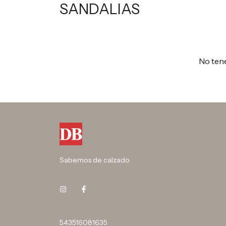
SANDALIAS
No tene
Sabemos de calzado.
543516081635