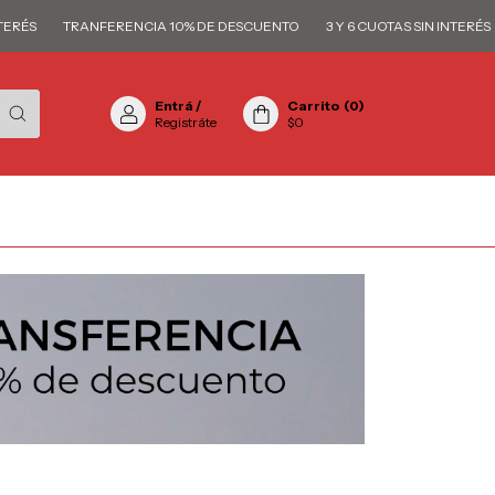
RÉS
TRANFERENCIA 10% DE DESCUENTO
3 Y 6 CUOTAS SIN INTERÉS
Entrá
/
Carrito
(
0
)
Registráte
$0