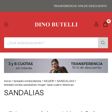
TRANFERENCIA 10% DE DESCUENTO
0
Inicio
>
breadcrumbs.tienda
>
MUJER
>
SANDALIAS
>
breadcrumbs.sandalias-mujer-laos-cuero-blancas
SANDALIAS