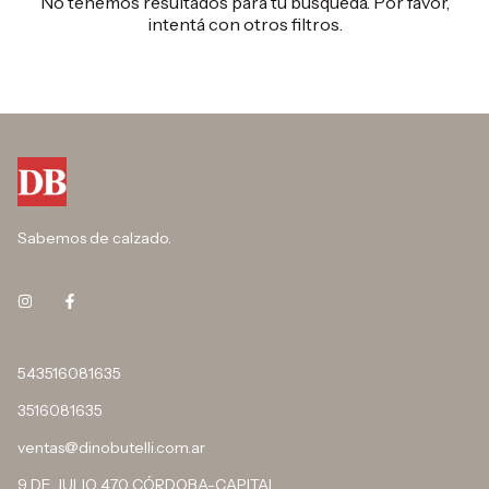
No tenemos resultados para tu búsqueda. Por favor,
intentá con otros filtros.
Sabemos de calzado.
543516081635
3516081635
ventas@dinobutelli.com.ar
9 DE JULIO 470 CÓRDOBA-CAPITAL