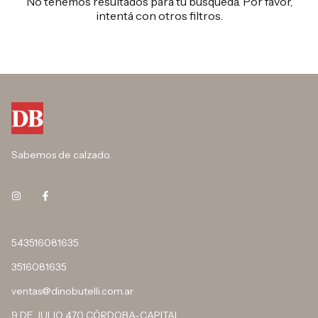
No tenemos resultados para tu búsqueda. Por favor,
intentá con otros filtros.
Sabemos de calzado.
543516081635
3516081635
ventas@dinobutelli.com.ar
9 DE JULIO 470 CÓRDOBA-CAPITAL