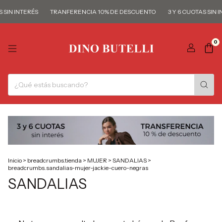
 SIN INTERÉS
TRANFERENCIA 10% DE DESCUENTO
3 Y 6 CUOTAS SIN I
0
Inicio
>
breadcrumbs.tienda
>
MUJER
>
SANDALIAS
>
breadcrumbs.sandalias-mujer-jackie-cuero-negras
SANDALIAS