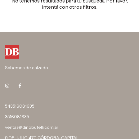
No tenemos resultados para tu búsqueda. Por favor,
intentá con otros filtros.
Sabemos de calzado.
543516081635
3516081635
ventas@dinobutelli.com.ar
9 DE JULIO 470 CÓRDOBA-CAPITAL