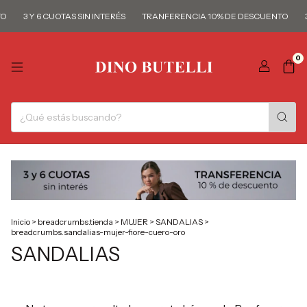
O
3 Y 6 CUOTAS SIN INTERÉS
TRANFERENCIA 10% DE DESCUENTO
3
0
Inicio
>
breadcrumbs.tienda
>
MUJER
>
SANDALIAS
>
breadcrumbs.sandalias-mujer-fiore-cuero-oro
SANDALIAS