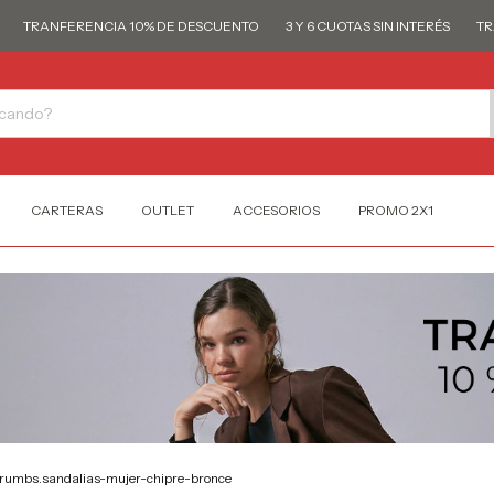
TRANFERENCIA 10% DE DESCUENTO
3 Y 6 CUOTAS SIN INTERÉS
TRAN
CARTERAS
OUTLET
ACCESORIOS
PROMO 2X1
rumbs.sandalias-mujer-chipre-bronce