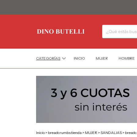
CATEGORÍAS
INICIO
MUJER
HOMBRE
Inicio
>
breadcrumbs.tienda
>
MUJER
>
SANDALIAS
>
breadc