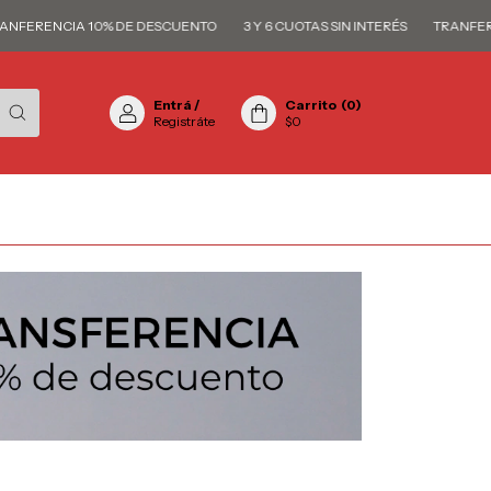
FERENCIA 10% DE DESCUENTO
3 Y 6 CUOTAS SIN INTERÉS
TRANFEREN
Entrá
/
Carrito
(
0
)
Registráte
$0