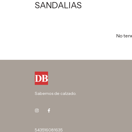
SANDALIAS
No tene
Sabemos de calzado.
543516081635