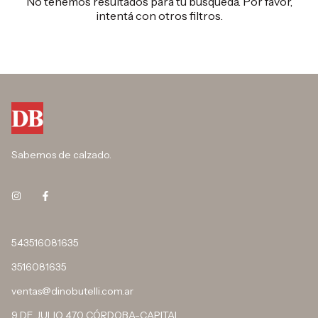
No tenemos resultados para tu búsqueda. Por favor,
intentá con otros filtros.
Sabemos de calzado.
543516081635
3516081635
ventas@dinobutelli.com.ar
9 DE JULIO 470 CÓRDOBA-CAPITAL