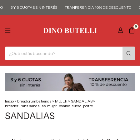
O
3 Y 6 CUOTAS SIN INTERÉS
TRANFERENCIA 10% DE DESCUENTO
3
0
Inicio
>
breadcrumbs.tienda
>
MUJER
>
SANDALIAS
>
breadcrumbs.sandalias-mujer-bonnie-cuero-peltre
SANDALIAS