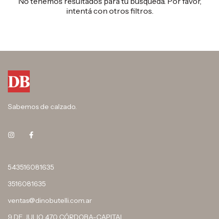
No tenemos resultados para tu búsqueda. Por favor,
intentá con otros filtros.
Sabemos de calzado.
543516081635
3516081635
ventas@dinobutelli.com.ar
9 DE JULIO 470 CÓRDOBA-CAPITAL