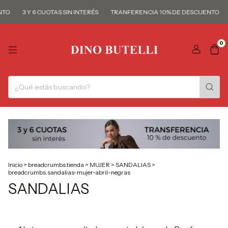
NTO
3 Y 6 CUOTAS SIN INTERÉS
TRANFERENCIA 10% DE DESCUENTO
0
Inicio
>
breadcrumbs.tienda
>
MUJER
>
SANDALIAS
>
breadcrumbs.sandalias-mujer-abril-negras
SANDALIAS