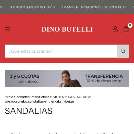
O
3 Y 6 CUOTAS SIN INTERÉS
TRANFERENCIA 10% DE DESCUENTO
3
0
Inicio
>
breadcrumbs.tienda
>
MUJER
>
SANDALIAS
>
breadcrumbs.sandalias-mujer-abril-beige
SANDALIAS