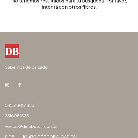
No tenemos resultados para tu búsqueda. Por favor,
intentá con otros filtros.
Sabemos de calzado.
543516081635
3516081635
ventas@dinobutelli.com.ar
9 DE JULIO 470 CÓRDOBA-CAPITAL