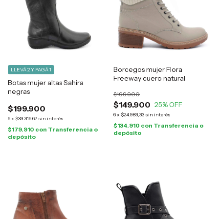
Borcegos mujer Flora
LLEVÁ 2 Y PAGÁ 1
Freeway cuero natural
Botas mujer altas Sahira
negras
$199.900
$149.900
25
% OFF
$199.900
6
x
$24.983,33
sin interés
6
x
$33.316,67
sin interés
$134.910
con
Transferencia o
$179.910
con
Transferencia o
depósito
depósito