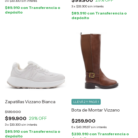
$99.900
29
% OFF
3
x
$33.300
sin interés
3
x
$33.300
sin interés
$89.910
con
Transferencia o
depósito
$89.910
con
Transferencia o
depósito
Zapatillas Vizzano Bianca
LLEVÁ 2 Y PAGÁ 1
Bota de Montar Vizzano
$139.900
$99.900
29
% OFF
$259.900
3
x
$33.300
sin interés
6
x
$43.316,67
sin interés
$89.910
con
Transferencia o
$233.910
con
Transferencia o
depósito