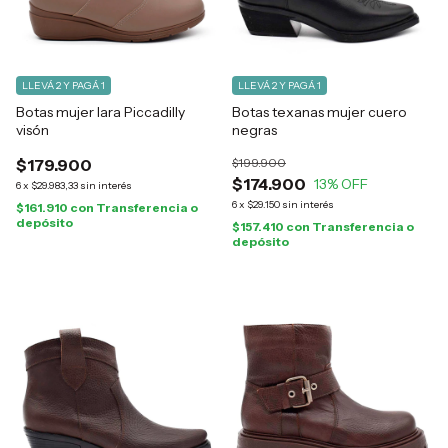
LLEVÁ 2 Y PAGÁ 1
LLEVÁ 2 Y PAGÁ 1
Botas mujer Iara Piccadilly
Botas texanas mujer cuero
visón
negras
$179.900
$199.900
$174.900
13
% OFF
6
x
$29.983,33
sin interés
6
x
$29.150
sin interés
$161.910
con
Transferencia o
depósito
$157.410
con
Transferencia o
depósito