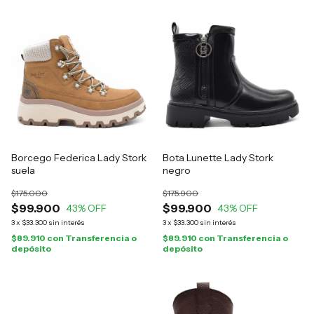
Borcego Federica Lady Stork
Bota Lunette Lady Stork
suela
negro
$175.000
$175.900
$99.900
$99.900
43
% OFF
43
% OFF
3
x
$33.300
sin interés
3
x
$33.300
sin interés
$89.910
con
Transferencia o
$89.910
con
Transferencia o
depósito
depósito