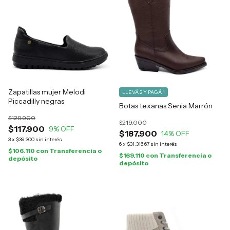
Zapatillas mujer Melodi
LLEVÁ 2 Y PAGÁ 1
Piccadilly negras
Botas texanas Senia Marrón
$129.900
$219.000
$117.900
9
% OFF
$187.900
14
% OFF
3
x
$39.300
sin interés
6
x
$31.316,67
sin interés
$106.110
con
Transferencia o
$169.110
con
Transferencia o
depósito
depósito