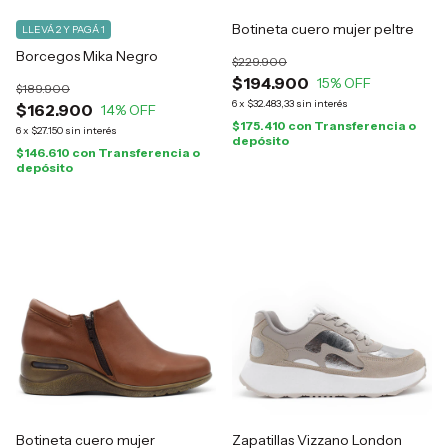
Botineta cuero mujer peltre
LLEVÁ 2 Y PAGÁ 1
Borcegos Mika Negro
$229.900
$194.900
15
% OFF
$189.900
6
x
$32.483,33
sin interés
$162.900
14
% OFF
$175.410
con
Transferencia o
6
x
$27.150
sin interés
depósito
$146.610
con
Transferencia o
depósito
Botineta cuero mujer
Zapatillas Vizzano London