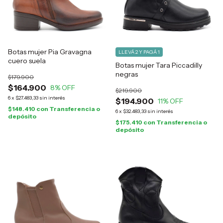
Botas mujer Pia Gravagna
LLEVÁ 2 Y PAGÁ 1
cuero suela
Botas mujer Tara Piccadilly
negras
$179.900
$164.900
8
% OFF
$219.900
6
x
$27.483,33
sin interés
$194.900
11
% OFF
$148.410
con
Transferencia o
6
x
$32.483,33
sin interés
depósito
$175.410
con
Transferencia o
depósito