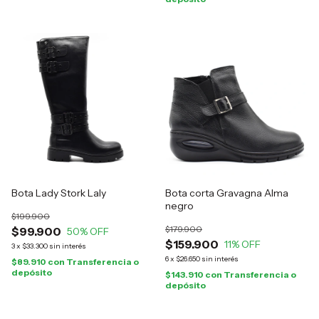
Bota Lady Stork Laly
Bota corta Gravagna Alma
negro
$199.900
$179.900
$99.900
50
% OFF
$159.900
11
% OFF
3
x
$33.300
sin interés
6
x
$26.650
sin interés
$89.910
con
Transferencia o
depósito
$143.910
con
Transferencia o
depósito