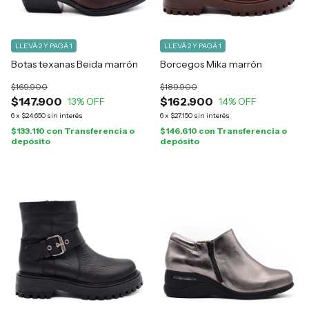
LLEVÁ 2 Y PAGÁ 1
LLEVÁ 2 Y PAGÁ 1
Botas texanas Beida marrón
Borcegos Mika marrón
$169.900
$189.900
$147.900
$162.900
13
% OFF
14
% OFF
6
x
$24.650
sin interés
6
x
$27.150
sin interés
$133.110
con
Transferencia o
$146.610
con
Transferencia o
depósito
depósito