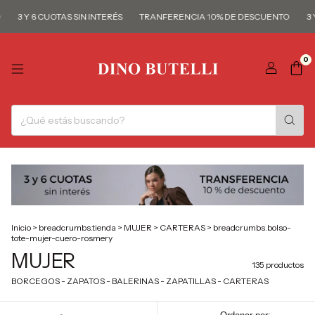
3 Y 6 CUOTAS SIN INTERÉS
TRANFERENCIA 10% DE DESCUENTO
3 Y 6
0
Inicio
>
breadcrumbs.tienda
>
MUJER
>
CARTERAS
>
breadcrumbs.bolso-
tote-mujer-cuero-rosmery
MUJER
135 productos
BORCEGOS - ZAPATOS - BALERINAS - ZAPATILLAS - CARTERAS