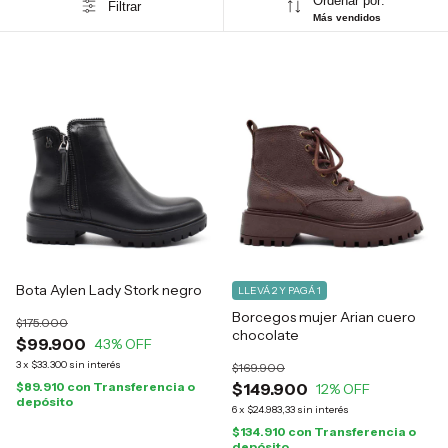
Ordenar por:
Filtrar
Más vendidos
Bota Aylen Lady Stork negro
LLEVÁ 2 Y PAGÁ 1
Borcegos mujer Arian cuero
$175.000
chocolate
$99.900
43
% OFF
3
x
$33.300
sin interés
$169.900
$89.910
con
Transferencia o
$149.900
12
% OFF
depósito
6
x
$24.983,33
sin interés
$134.910
con
Transferencia o
depósito