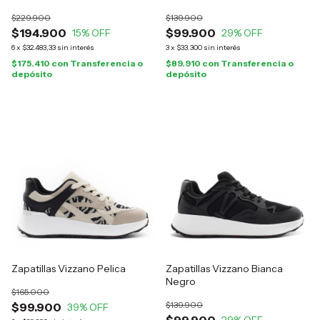
$229.900
$139.900
$194.900
$99.900
15
% OFF
29
% OFF
6
x
$32.483,33
sin interés
3
x
$33.300
sin interés
$175.410
con
Transferencia o
$89.910
con
Transferencia o
depósito
depósito
Zapatillas Vizzano Pelica
Zapatillas Vizzano Bianca
Negro
$165.000
$139.900
$99.900
39
% OFF