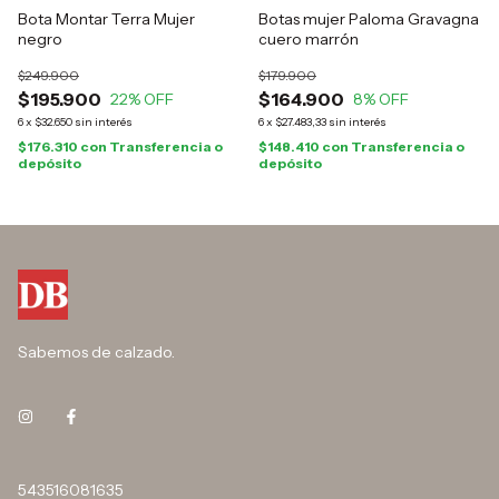
Bota Montar Terra Mujer
Botas mujer Paloma Gravagna
negro
cuero marrón
$249.900
$179.900
$195.900
$164.900
22
% OFF
8
% OFF
6
x
$32.650
sin interés
6
x
$27.483,33
sin interés
$176.310
con
Transferencia o
$148.410
con
Transferencia o
depósito
depósito
Sabemos de calzado.
543516081635