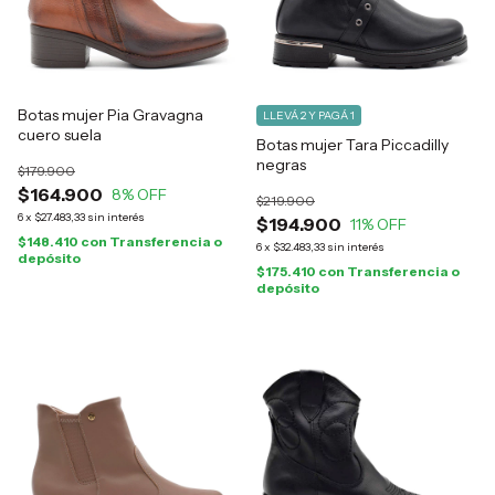
Botas mujer Pia Gravagna
LLEVÁ 2 Y PAGÁ 1
cuero suela
Botas mujer Tara Piccadilly
negras
$179.900
$164.900
8
% OFF
$219.900
6
x
$27.483,33
sin interés
$194.900
11
% OFF
$148.410
con
Transferencia o
6
x
$32.483,33
sin interés
depósito
$175.410
con
Transferencia o
depósito