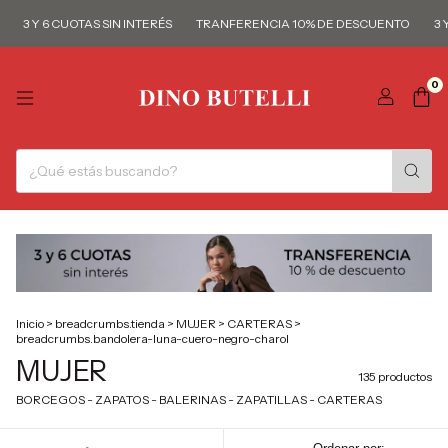
Y 6 CUOTAS SIN INTERÉS
TRANFERENCIA 10% DE DESCUENTO
3 Y 6 CU
0
Inicio
>
breadcrumbs.tienda
>
MUJER
>
CARTERAS
>
breadcrumbs.bandolera-luna-cuero-negro-charol
MUJER
135 productos
BORCEGOS - ZAPATOS - BALERINAS - ZAPATILLAS - CARTERAS