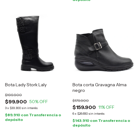
Bota Lady Stork Laly
Bota corta Gravagna Alma
negro
$199.900
$179.900
$99.900
50
% OFF
$159.900
11
% OFF
3
x
$33.300
sin interés
6
x
$26.650
sin interés
$89.910
con
Transferencia o
depósito
$143.910
con
Transferencia o
depósito