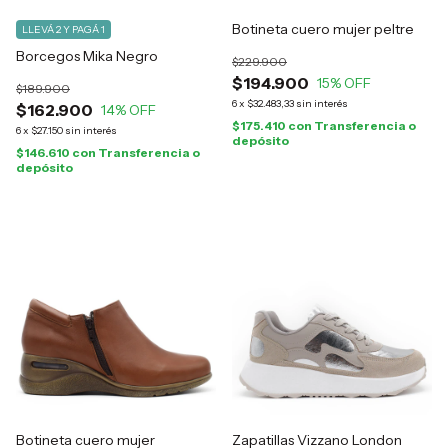
Botineta cuero mujer peltre
LLEVÁ 2 Y PAGÁ 1
Borcegos Mika Negro
$229.900
$194.900
15
% OFF
$189.900
6
x
$32.483,33
sin interés
$162.900
14
% OFF
$175.410
con
Transferencia o
6
x
$27.150
sin interés
depósito
$146.610
con
Transferencia o
depósito
Botineta cuero mujer
Zapatillas Vizzano London