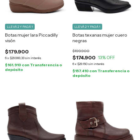
LLEVÁ 2 Y PAGÁ 1
LLEVÁ 2 Y PAGÁ 1
Botas mujer Iara Piccadilly
Botas texanas mujer cuero
visón
negras
$179.900
$199.900
$174.900
13
% OFF
6
x
$29.983,33
sin interés
6
x
$29.150
sin interés
$161.910
con
Transferencia o
depósito
$157.410
con
Transferencia o
depósito