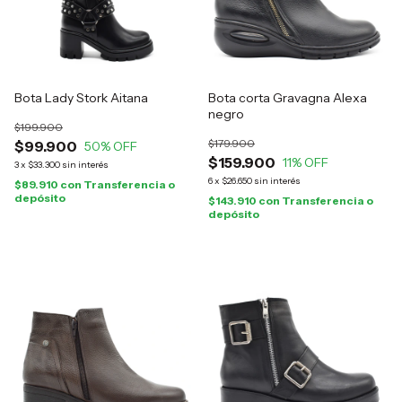
Bota Lady Stork Aitana
Bota corta Gravagna Alexa
negro
$199.900
$179.900
$99.900
50
% OFF
$159.900
11
% OFF
3
x
$33.300
sin interés
6
x
$26.650
sin interés
$89.910
con
Transferencia o
depósito
$143.910
con
Transferencia o
depósito