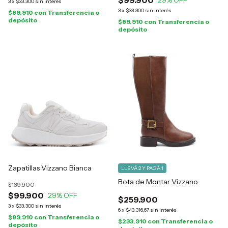
$99.900
29
% OFF
3
x
$33.300
sin interés
3
x
$33.300
sin interés
$89.910
con
Transferencia o
depósito
$89.910
con
Transferencia o
depósito
Zapatillas Vizzano Bianca
LLEVÁ 2 Y PAGÁ 1
Bota de Montar Vizzano
$139.900
$99.900
29
% OFF
$259.900
3
x
$33.300
sin interés
6
x
$43.316,67
sin interés
$89.910
con
Transferencia o
$233.910
con
Transferencia o
depósito