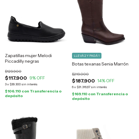
Zapatillas mujer Melodi
LLEVÁ 2 Y PAGÁ 1
Piccadilly negras
Botas texanas Senia Marrón
$129.900
$219.000
$117.900
9
% OFF
$187.900
14
% OFF
3
x
$39.300
sin interés
6
x
$31.316,67
sin interés
$106.110
con
Transferencia o
$169.110
con
Transferencia o
depósito
depósito