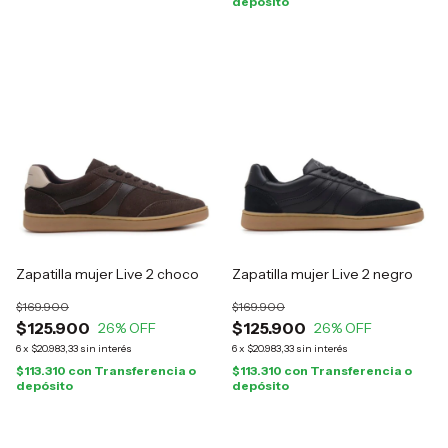
depósito
Zapatilla mujer Live 2 choco
Zapatilla mujer Live 2 negro
$169.900
$169.900
$125.900
$125.900
26
% OFF
26
% OFF
6
x
$20.983,33
sin interés
6
x
$20.983,33
sin interés
$113.310
con
Transferencia o
$113.310
con
Transferencia o
depósito
depósito