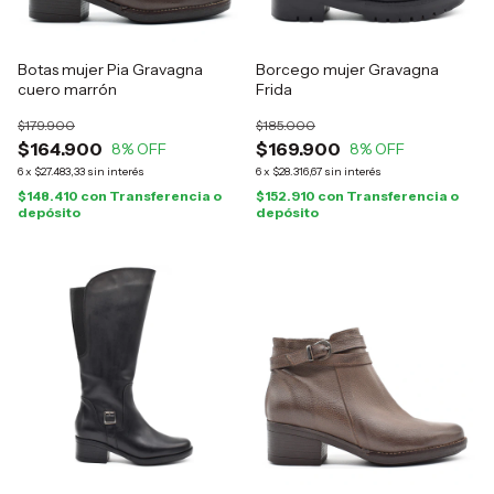
Botas mujer Pia Gravagna
Borcego mujer Gravagna
cuero marrón
Frida
$179.900
$185.000
$164.900
$169.900
8
% OFF
8
% OFF
6
x
$27.483,33
sin interés
6
x
$28.316,67
sin interés
$148.410
con
Transferencia o
$152.910
con
Transferencia o
depósito
depósito