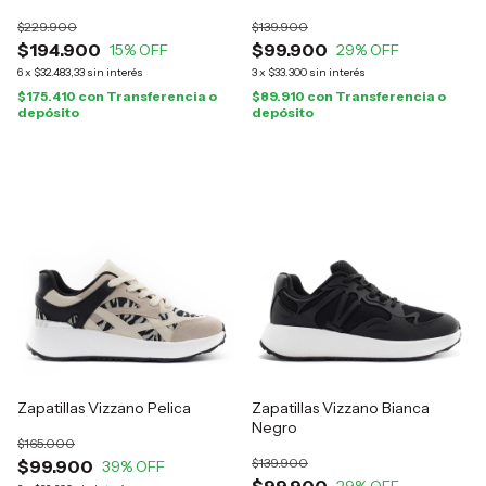
$229.900
$139.900
$194.900
$99.900
15
% OFF
29
% OFF
6
x
$32.483,33
sin interés
3
x
$33.300
sin interés
$175.410
con
Transferencia o
$89.910
con
Transferencia o
depósito
depósito
Zapatillas Vizzano Pelica
Zapatillas Vizzano Bianca
Negro
$165.000
$139.900
$99.900
39
% OFF