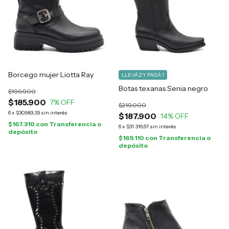
Borcego mujer Liotta Ray
LLEVÁ 2 Y PAGÁ 1
Botas texanas Senia negro
$199.900
$185.900
7
% OFF
$219.000
6
x
$30.983,33
sin interés
$187.900
14
% OFF
$167.310
con
Transferencia o
6
x
$31.316,67
sin interés
depósito
$169.110
con
Transferencia o
depósito