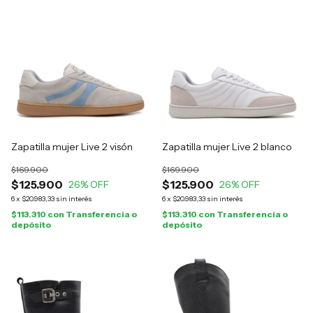
Zapatilla mujer Live 2 visón
Zapatilla mujer Live 2 blanco
$169.900
$169.900
$125.900
$125.900
26
% OFF
26
% OFF
6
x
$20.983,33
sin interés
6
x
$20.983,33
sin interés
$113.310
con
Transferencia o
$113.310
con
Transferencia o
depósito
depósito