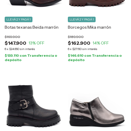
LLEVÁ 2 Y PAGÁ 1
LLEVÁ 2 Y PAGÁ 1
Botas texanas Beida marrón
Borcegos Mika marrón
$169.900
$189.900
$147.900
$162.900
13
% OFF
14
% OFF
6
x
$24.650
sin interés
6
x
$27.150
sin interés
$133.110
con
Transferencia o
$146.610
con
Transferencia o
depósito
depósito