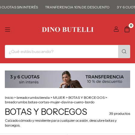
AS SIN INTERÉS
TRANFERENCIA 10% DE DESCUENTO
3 Y 6 CUOTAS SIN
0
Inicio
>
breadcrumbs.tienda
>
MUJER
>
BOTAS Y BORCEGOS
>
breadcrumbs.botas-cortas-mujer-davina-cuero-bordo
BOTAS Y BORCEGOS
39 productos
Calzado cómodo y resistente para cualquier ocasión, descubre botas y
borcegos.