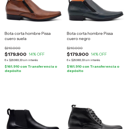
Bota corta hombre Pissa
Bota corta hombre Pissa
cuero suela
cuero negro
$210.000
$210.000
$179.900
$179.900
14
% OFF
14
% OFF
6
x
$29.983,33
sin interés
6
x
$29.983,33
sin interés
$161.910
con
Transferencia o
$161.910
con
Transferencia o
depósito
depósito