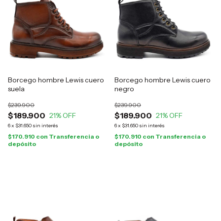
Borcego hombre Lewis cuero
Borcego hombre Lewis cuero
suela
negro
$239.900
$239.900
$189.900
$189.900
21
% OFF
21
% OFF
6
x
$31.650
sin interés
6
x
$31.650
sin interés
$170.910
con
Transferencia o
$170.910
con
Transferencia o
depósito
depósito