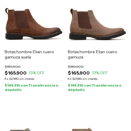
Botas hombre Elian cuero
Botas hombre Elian cuero
gamuza suela
gamuza
$189.900
$189.900
$165.900
$165.900
13
% OFF
13
% OFF
6
x
$27.650
sin interés
6
x
$27.650
sin interés
$149.310
con
Transferencia o
$149.310
con
Transferencia o
depósito
depósito