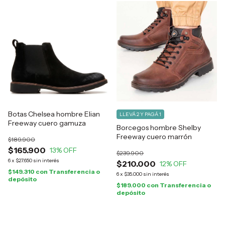
Botas Chelsea hombre Elian
LLEVÁ 2 Y PAGÁ 1
Freeway cuero gamuza
Borcegos hombre Shelby
Freeway cuero marrón
$189.900
$165.900
13
% OFF
$239.900
6
x
$27.650
sin interés
$210.000
12
% OFF
$149.310
con
Transferencia o
6
x
$35.000
sin interés
depósito
$189.000
con
Transferencia o
depósito