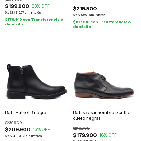
$199.900
23
% OFF
$219.900
6
x
$33.316,67
sin interés
6
x
$36.650
sin interés
$179.910
con
Transferencia o
$197.910
con
Transferencia o
depósito
depósito
Bota Patriot 3 negra
Botas vestir hombre Gunther
cuero negras
$239.900
$219.900
$209.900
13
% OFF
$179.900
18
% OFF
6
x
$34.983,33
sin interés