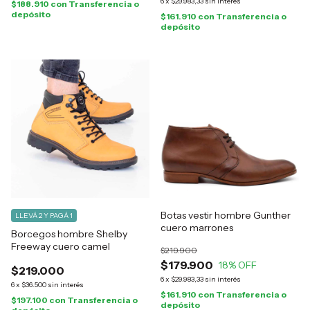
6
x
$29.983,33
sin interés
$188.910
con
Transferencia o
depósito
$161.910
con
Transferencia o
depósito
Botas vestir hombre Gunther
LLEVÁ 2 Y PAGÁ 1
cuero marrones
Borcegos hombre Shelby
Freeway cuero camel
$219.900
$179.900
18
% OFF
$219.000
6
x
$29.983,33
sin interés
6
x
$36.500
sin interés
$161.910
con
Transferencia o
$197.100
con
Transferencia o
depósito