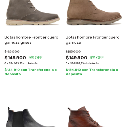
Botas hombre Frontier cuero
Botas hombre Frontier cuero
gamuza grises
gamuza
$165.000
$165.000
$149.900
$149.900
9
% OFF
9
% OFF
6
x
$24.983,33
sin interés
6
x
$24.983,33
sin interés
$134.910
con
Transferencia o
$134.910
con
Transferencia o
depósito
depósito