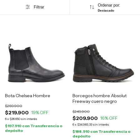
Ordenar por:
Filtrar
Destacado
Bota Chelsea Hombre
Borcegos hombre Absolut
Freeway cuero negro
$269.900
$249.900
$219.900
19
% OFF
$209.900
16
% OFF
6
x
$36.650
sin interés
6
x
$34.983,33
sin interés
$197.910
con
Transferencia o
depósito
$188.910
con
Transferencia o
depósito