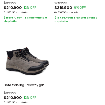
$239.900
$239.900
$210.900
$219.900
12
% OFF
8
% OFF
6
x
$35.150
sin interés
6
x
$36.650
sin interés
$189.810
con
Transferencia o
$197.910
con
Transferencia o
depósito
depósito
Bota trekking Freeway gris
$239.900
$210.900
12
% OFF
6
x
$35.150
sin interés