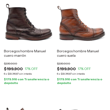
Borcegos hombre Manuel
Borcegos hombre Manuel
cuero marrón
cuero suela
$239.900
$239.900
$199.900
$199.900
17
% OFF
17
% OFF
6
x
$33.316,67
sin interés
6
x
$33.316,67
sin interés
$179.910
con
Transferencia o
$179.910
con
Transferencia o
depósito
depósito