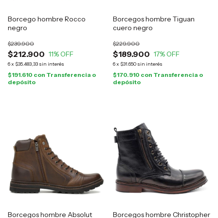
Borcego hombre Rocco
Borcegos hombre Tiguan
negro
cuero negro
$239.900
$229.900
$212.900
$189.900
11
% OFF
17
% OFF
6
x
$35.483,33
sin interés
6
x
$31.650
sin interés
$191.610
con
Transferencia o
$170.910
con
Transferencia o
depósito
depósito
Borcegos hombre Absolut
Borcegos hombre Christopher