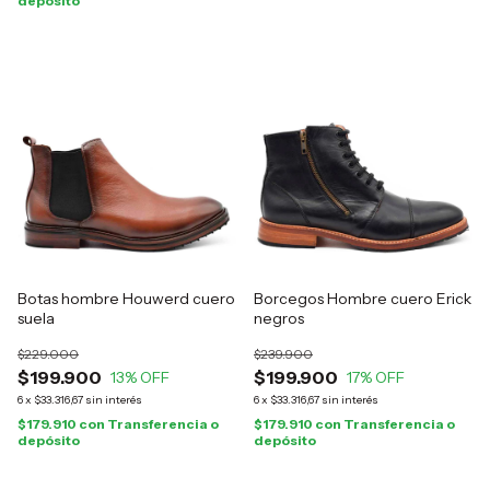
depósito
Botas hombre Houwerd cuero
Borcegos Hombre cuero Erick
suela
negros
$229.000
$239.900
$199.900
$199.900
13
% OFF
17
% OFF
6
x
$33.316,67
sin interés
6
x
$33.316,67
sin interés
$179.910
con
Transferencia o
$179.910
con
Transferencia o
depósito
depósito