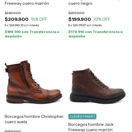
Freeway cuero marrón
cuero negro
$249.900
$259.900
$209.900
$199.900
16
% OFF
23
% OFF
6
x
$34.983,33
sin interés
6
x
$33.316,67
sin interés
$188.910
con
Transferencia o
$179.910
con
Transferencia o
depósito
depósito
Borcegos hombre Christopher
LLEVÁ 2 Y PAGÁ 1
cuero suela
Borcegos hombre Jack
Freeway cuero marrón
$259.900