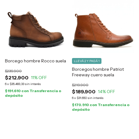
Borcego hombre Rocco suela
LLEVÁ 2 Y PAGÁ 1
Borcegos hombre Patriot
$239.900
Freeway cuero suela
$212.900
11
% OFF
6
x
$35.483,33
sin interés
$219.900
$191.610
con
Transferencia o
$189.900
14
% OFF
depósito
6
x
$31.650
sin interés
$170.910
con
Transferencia o
depósito