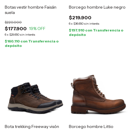
Botas vestir hombre Faisán
Borcego hombre Luke negro
suela
$219.900
$220.000
6
x
$36.650
sin interés
$177.900
19
% OFF
$197.910
con
Transferencia o
depósito
6
x
$29.650
sin interés
$160.110
con
Transferencia o
depósito
Bota trekking Freeway visón
Borcego hombre Littio