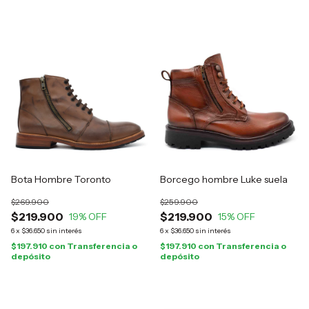
Bota Hombre Toronto
Borcego hombre Luke suela
$269.900
$259.900
$219.900
$219.900
19
% OFF
15
% OFF
6
x
$36.650
sin interés
6
x
$36.650
sin interés
$197.910
con
Transferencia o
$197.910
con
Transferencia o
depósito
depósito