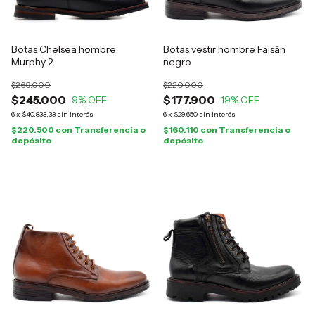
Botas Chelsea hombre
Botas vestir hombre Faisán
Murphy 2
negro
$269.000
$220.000
$245.000
$177.900
9
% OFF
19
% OFF
6
x
$40.833,33
sin interés
6
x
$29.650
sin interés
$220.500
con
Transferencia o
$160.110
con
Transferencia o
depósito
depósito