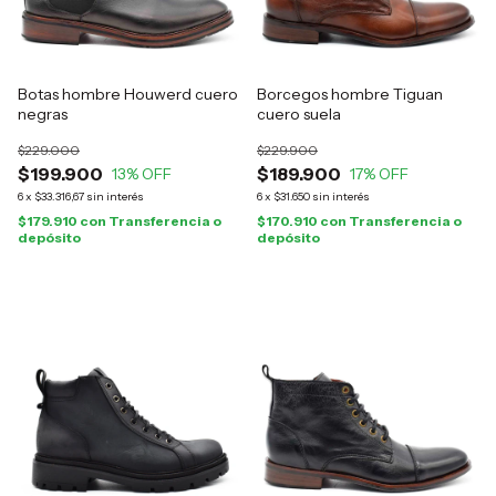
Botas hombre Houwerd cuero
Borcegos hombre Tiguan
negras
cuero suela
$229.000
$229.900
$199.900
$189.900
13
% OFF
17
% OFF
6
x
$33.316,67
sin interés
6
x
$31.650
sin interés
$179.910
con
Transferencia o
$170.910
con
Transferencia o
depósito
depósito