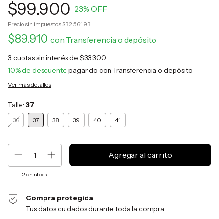
$99.900
23
% OFF
Precio sin impuestos
$82.561,98
$89.910
con
Transferencia o depósito
3
cuotas sin interés de
$33.300
10% de descuento
pagando con Transferencia o depósito
Ver más detalles
Talle:
37
36
37
38
39
40
41
2
en stock
Compra protegida
Tus datos cuidados durante toda la compra.