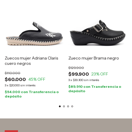
Zuecos mujer Adriana Claris
Zueco mujer Brama negro
cuero negros
$129.900
$110.000
$99.900
23
% OFF
$60.000
45
% OFF
3
x
$33.300
sin interés
3
x
$20.000
sin interés
$89.910
con
Transferencia o
depósito
$54.000
con
Transferencia o
depósito