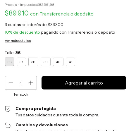
Precio sin impuestos
$82.561,98
$89.910
con
Transferencia o depósito
3
cuotas sin interés de
$33.300
10% de descuento
pagando con Transferencia o depósito
Ver más detalles
Talle:
36
36
37
38
39
40
41
1
en stock
Compra protegida
Tus datos cuidados durante toda la compra.
Cambios y devoluciones