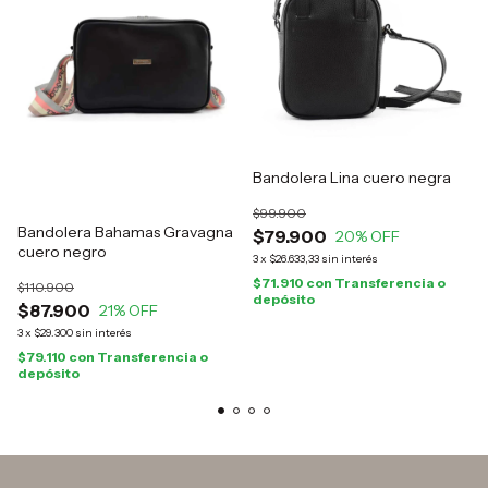
Bandolera Lina cuero negra
$99.900
Bandolera Bahamas Gravagna
$79.900
20
% OFF
cuero negro
3
x
$26.633,33
sin interés
$71.910
con
Transferencia o
$110.900
depósito
$87.900
21
% OFF
3
x
$29.300
sin interés
$79.110
con
Transferencia o
depósito