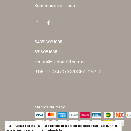
Sabemos de calzado.
543516081635
3516081635
ventas@dinobutelli.com.ar
9 DE JULIO 470 CÓRDOBA-CAPITAL
Medios de pago
Al navegar por este sitio
aceptás el uso de cookies
para agilizar tu
experiencia de compra.
Entendido