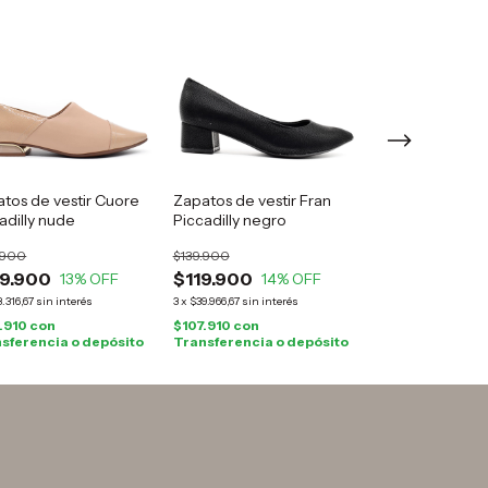
tos de vestir Cuore
Zapatos de vestir Fran
Zapatos de vest
adilly nude
Piccadilly negro
Ana Piccadilly br
.900
$139.900
$159.900
9.900
$119.900
$139.900
13
% OFF
14
% OFF
13
.316,67
sin interés
3
x
$39.966,67
sin interés
6
x
$23.316,67
sin inte
.910
con
$107.910
con
$125.910
con
sferencia o depósito
Transferencia o depósito
Transferencia o