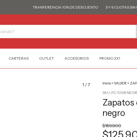
TRANFERENCIA 10% DE DESCUENTO
3 Y 6 CUOTAS SIN INT
CARTERAS
OUTLET
ACCESORIOS
PROMO 2X1
Inicio
>
MUJER
>
ZAP
1
/
7
SKU:
PC 1098 NEG
Zapatos d
negro
$159.900
$125.9