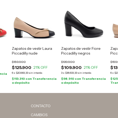
m
Zapatos de vestir Laura
Zapatos de vestir Fiore
Zapa
Piccadilly nude
Piccadilly negros
Picc
$159.900
$139.900
$159
$125.900
$109.900
$13
21
% OFF
21
% OFF
6
x
$20.983,33
sin interés
3
x
$36.633,33
sin interés
6
x
$23
ncia
$113.310
con
Transferencia
$98.910
con
Transferencia
$125
o depósito
o depósito
Tran
CONTACTO
CAMBIOS