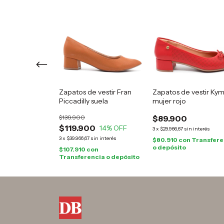
 vestir Cuore
Zapatos de vestir Fran
Zapatos de vestir Ky
 negros
Piccadilly suela
mujer rojo
$139.900
$89.900
0
$119.900
13
% OFF
14
% OFF
3
x
$29.966,67
sin interés
in interés
3
x
$39.966,67
sin interés
$80.910
con
Transfere
o depósito
on
$107.910
con
cia o depósito
Transferencia o depósito