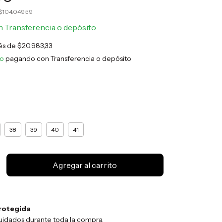
$104.049,59
n
Transferencia o depósito
rés de
$20.983,33
to
pagando con Transferencia o depósito
38
39
40
41
rotegida
uidados durante toda la compra.