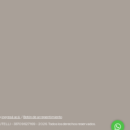
s
ingresá acá.
/
Botón de arrepentimiento
TELLI - 33709627169 - 2026. Todos los derechos reservados.