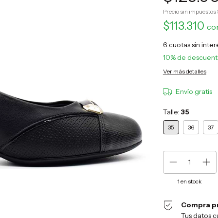
Precio sin impuestos
$113.310
co
6
cuotas sin inte
10% de descuen
Ver más detalles
Envío gratis
Talle:
35
35
36
37
1
en stock
Compra p
Tus datos c