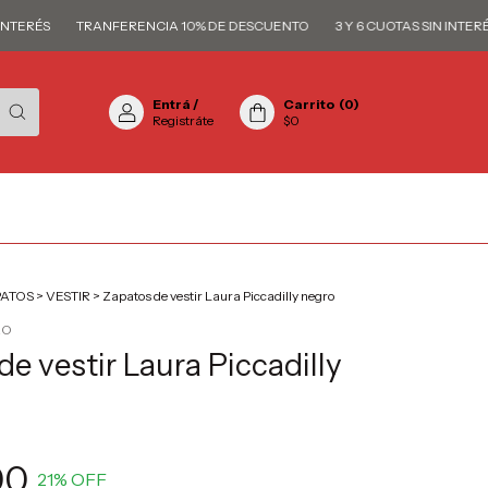
ERÉS
TRANFERENCIA 10% DE DESCUENTO
3 Y 6 CUOTAS SIN INTERÉS
Entrá
/
Carrito
(
0
)
Registráte
$0
ATOS
>
VESTIR
>
Zapatos de vestir Laura Piccadilly negro
RO
e vestir Laura Piccadilly
00
21
% OFF