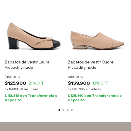
Zapatos de vestir Laura
Zapatos de vestir Cuore
Piccadilly nude
Piccadilly nude
$159.900
$159.900
$125.900
$139.900
21
% OFF
13
% OFF
6
x
$20.983,33
sin interés
6
x
$23.316,67
sin interés
$113.310
con
Transferencia o
$125.910
con
Transferencia o
depósito
depósito