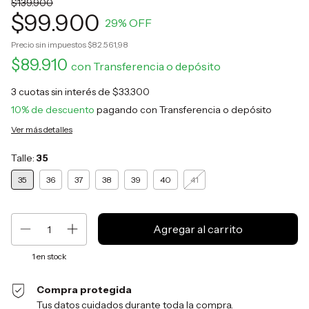
$139.900
$99.900
29
% OFF
Precio sin impuestos
$82.561,98
$89.910
con
Transferencia o depósito
3
cuotas sin interés de
$33.300
10% de descuento
pagando con Transferencia o depósito
Ver más detalles
Talle:
35
35
36
37
38
39
40
41
1
en stock
Compra protegida
Tus datos cuidados durante toda la compra.