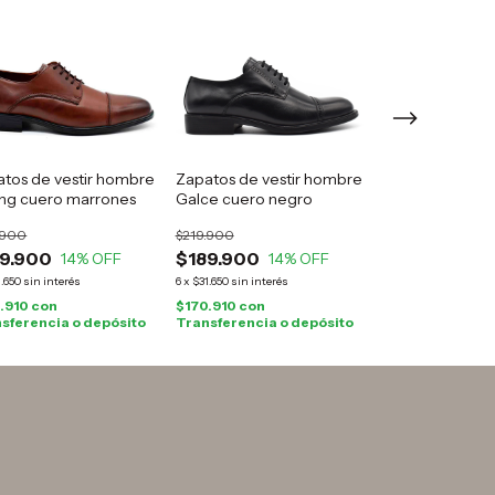
tos de vestir hombre
Zapatos de vestir hombre
Zapatos de ves
ing cuero marrones
Galce cuero negro
Lisboa cuero n
.900
$219.900
$219.900
9.900
$189.900
$189.900
14
% OFF
14
% OFF
14
1.650
sin interés
6
x
$31.650
sin interés
6
x
$31.650
sin interés
.910
con
$170.910
con
$170.910
con
sferencia o depósito
Transferencia o depósito
Transferencia o