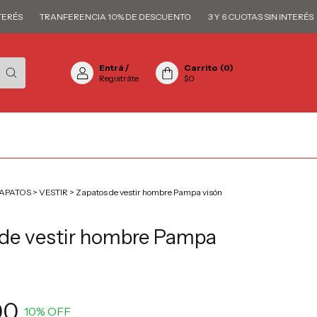
S
TRANFERENCIA 10% DE DESCUENTO
3 Y 6 CUOTAS SIN INTERÉS
Entrá
/
Carrito
(
0
)
Registráte
$0
APATOS
>
VESTIR
>
Zapatos de vestir hombre Pampa visón
de vestir hombre Pampa
00
10
% OFF