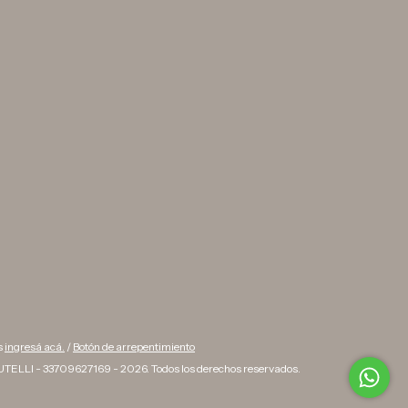
s
ingresá acá.
/
Botón de arrepentimiento
TELLI - 33709627169 - 2026. Todos los derechos reservados.