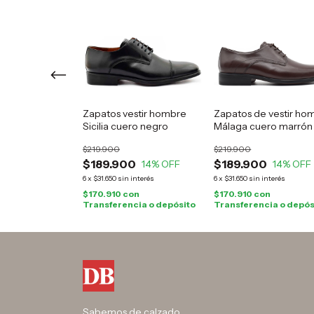
e vestir hombre
Zapatos vestir hombre
Zapatos de vestir ho
Sicilia cuero negro
Málaga cuero marrón
$219.900
$219.900
0
$189.900
$189.900
12
% OFF
14
% OFF
14
% OFF
in interés
6
x
$31.650
sin interés
6
x
$31.650
sin interés
on
$170.910
con
$170.910
con
cia o depósito
Transferencia o depósito
Transferencia o depós
Sabemos de calzado.