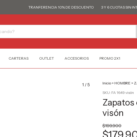
TRANFERENCIA 10% DE DESCUENTO
3 Y 6 CUOTAS SIN INTERÉ
CARTERAS
OUTLET
ACCESORIOS
PROMO 2X1
Inicio
>
HOMBRE
>
Z
1
/
5
SKU:
FA 1649 visón
Zapatos 
visón
$199.900
$179.9