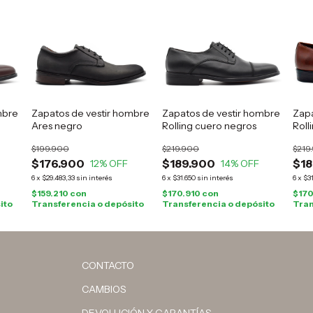
mbre
Zapatos de vestir hombre
Zapatos de vestir hombre
Zapa
Ares negro
Rolling cuero negros
Roll
$199.900
$219.900
$219
$176.900
$189.900
$18
12
% OFF
14
% OFF
6
x
$29.483,33
sin interés
6
x
$31.650
sin interés
6
x
$3
$159.210
con
$170.910
con
$170
ito
Transferencia o depósito
Transferencia o depósito
Tran
CONTACTO
CAMBIOS