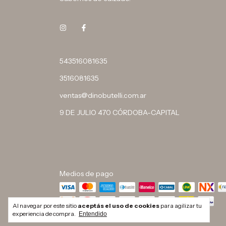
543516081635
3516081635
ventas@dinobutelli.com.ar
9 DE JULIO 470 CÓRDOBA-CAPITAL
Medios de pago
Al navegar por este sitio
aceptás el uso de cookies
para agilizar tu
experiencia de compra.
Entendido