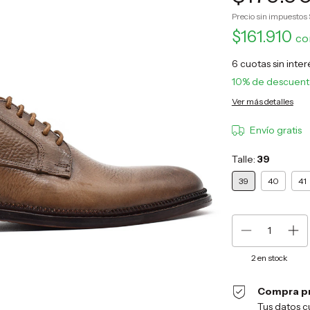
Precio sin impuestos
$161.910
co
6
cuotas sin inte
10% de descuen
Ver más detalles
Envío gratis
Talle:
39
39
40
41
2
en stock
Compra p
Tus datos c