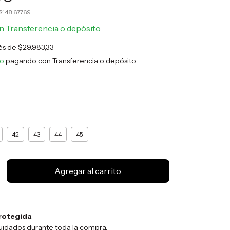
$148.677,69
n
Transferencia o depósito
rés de
$29.983,33
to
pagando con Transferencia o depósito
42
43
44
45
rotegida
uidados durante toda la compra.