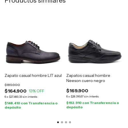
Productos similares
Zapato casual hombre LIT azul
Zapatos casual hombre
Neeson cuero negro
$189.900
$169.900
$164.900
13
% OFF
6
x
$28.316,67
sin interés
6
x
$27.483,33
sin interés
$152.910
con
Transferencia o
$148.410
con
Transferencia o
depósito
depósito