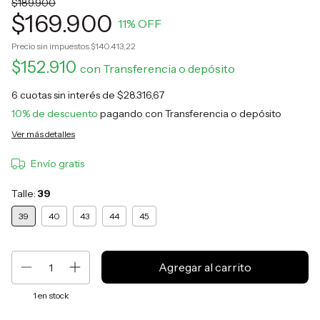
$189.900
$169.900
11
% OFF
Precio sin impuestos
$140.413,22
$152.910
con
Transferencia o depósito
6
cuotas sin interés de
$28.316,67
10% de descuento
pagando con Transferencia o depósito
Ver más detalles
Envío gratis
Talle:
39
39
40
43
44
45
1
en stock