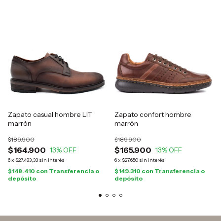
Zapato casual hombre LIT
Zapato confort hombre
marrón
marrón
$189.900
$189.900
$164.900
$165.900
13
% OFF
13
% OFF
6
x
$27.483,33
sin interés
6
x
$27.650
sin interés
$148.410
con
Transferencia o
$149.310
con
Transferencia o
depósito
depósito