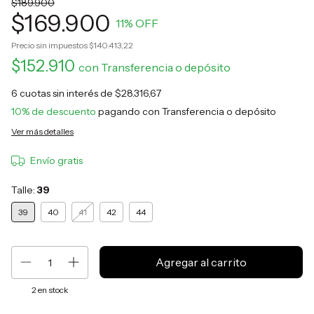
$189.900
$169.900
11
% OFF
Precio sin impuestos
$140.413,22
$152.910
con
Transferencia o depósito
6
cuotas sin interés de
$28.316,67
10% de descuento
pagando con Transferencia o depósito
Ver más detalles
Envío gratis
Talle:
39
39
40
41
42
44
2
en stock