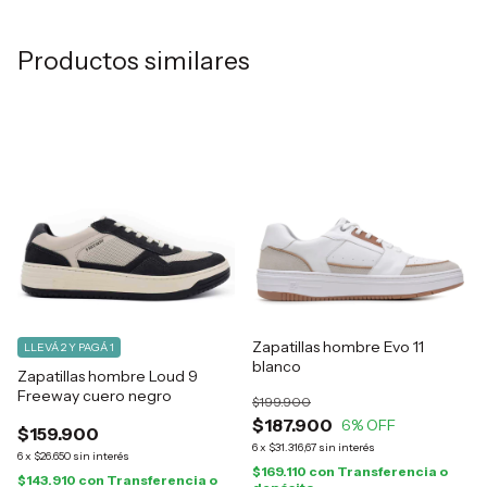
Productos similares
Zapatillas hombre Evo 11
LLEVÁ 2 Y PAGÁ 1
blanco
Zapatillas hombre Loud 9
Freeway cuero negro
$199.900
$187.900
6
% OFF
$159.900
6
x
$31.316,67
sin interés
6
x
$26.650
sin interés
$169.110
con
Transferencia o
$143.910
con
Transferencia o