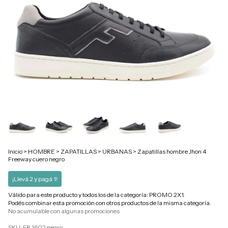
Inicio
>
HOMBRE
>
ZAPATILLAS
>
URBANAS
>
Zapatillas hombre Jhon 4
Freeway cuero negro
¡Llevá 2 y pagá 1!
Válido para este producto y todos los de la categoría: PROMO 2X1.
Podés combinar esta promoción con otros productos de la misma categoría.
No acumulable con algunas promociones
SKU:
FR 1602 negro