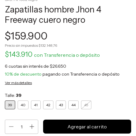
Zapatillas hombre Jhon 4
Freeway cuero negro
$159.900
Precio sin impuestos
$132.148,76
$143.910
con
Transferencia o depósito
6
cuotas sin interés de
$26.650
10% de descuento
pagando con Transferencia o depósito
Ver más detalles
Talle:
39
39
40
41
42
43
44
45